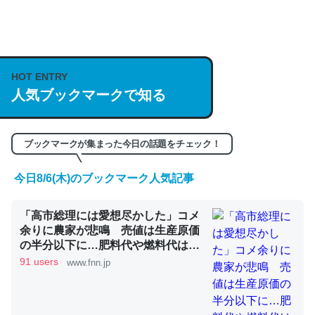
何気にChatGPTの仕組み、特に「トークン」について解
説してる記事が少ないので貴重な良記事。/続編来た
https://isobe324649.hatenablog.com/entry/2023/03/27
HOT ENTRY
人気ブックマークで知る
/064121
─GPTの仕組みと限界についての考察（１） - conceptualization
ブックマークが集まった今日の話題をチェック！
今日8/6(木)のブックマーク人気記事
これは良記事。32768トークンだと英語小説100ページ分
「高市総理には愛想尽かした」コメ
くらい。小説でいう「ずっと前の伏線」は回収されないけ
余りに農家が悲鳴 売値は生産原価
ど、短期記憶というには多い分量。進化すればするほど分
の半分以下に…肥料代や燃料代は高
かりやすく強くなりそう
騰「今年でやめる」農家も｜FNNプ
91 users
www.fnn.jp
ライムオンライン
─GPTの仕組みと限界についての考察（１） - conceptualization