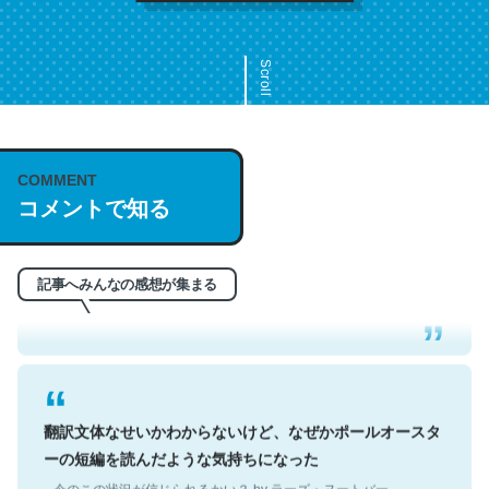
Scroll
COMMENT
これは名文。彼はとてもクレバーなんだろうなと凄く思
コメントで知る
う。英語少しでも読める人は原文もお勧め。自分はこの流
れ好き。Let’s Fucking Go. Then Covid hit. Shit.
─今のこの状況が信じられるかい？ by ラーズ・ヌートバー
記事へみんなの感想が集まる
翻訳文体なせいかわからないけど、なぜかポールオースタ
ーの短編を読んだような気持ちになった
─今のこの状況が信じられるかい？ by ラーズ・ヌートバー