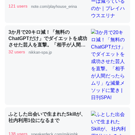
121 users
note.com/playhouse_erina
これを元に考えるとカルシウムを大量に使う脊椎動物と貝
類は苦労してるんだな…。腹足類だと殻を無くしてナメク
3か月で20キロ減！「無料の
ジになったり努力してるし。
ChatGPTだけ」でダイエットを成功
─ニュース :: 【研究発表】昆虫学の大問題＝「昆虫はなぜ海にいな
させた芸人を直撃。「相手が人間だ
いのか」に関する新仮説
ったらムリ」な減量メソッドに驚き
32 users
nikkan-spa.jp
| 日刊SPA!
ウチもEchoを実家に置いて４年。でたまに覗いてる。ぼ
ちぼちRingも置こうかと画策中。あと、Googleマップで
位置情報を共有してる。電池残量や充電中かが分かるので
これ見て生きてるなって分かる。
ふとした出会いで生まれたSkillが、
─たまにLINEするくらいだった遠方の父67歳と僕。ITツール導入で
社内利用1位になるまで
コミュニケーションが劇的に変化した｜tayorini by LIFULL介護
138 users
speakerdeck.com/mikimhk