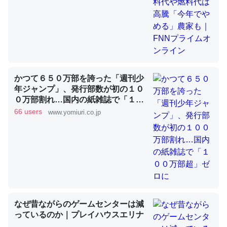
昆虫ってカルシウム少ないのか。知らんかった。調べたら
コオロギのカルシウム分はエビの600分の1程度。
─ニュース :: 【研究発表】昆虫学の大問題＝「昆虫はなぜ海にいな
いのか」に関する新仮説
かつて６５０万部を誇った「週刊少
年ジャンプ」、発行部数が初の１０
０万部割れ…国内の紙雑誌で「１０
０万部超」ゼロに
66 users
www.yomiuri.co.jp
論文では「淡水はカルシウムも酸素も不足してて両方に不
利だから両方が拮抗してるのでは」とあって面白い。海に
いる鋏角類（カブトガニ・ウミグモ）はカルシウムを使わ
ずキチンを強化してる筈だが、酵素が違うのか？
─ニュース :: 【研究発表】昆虫学の大問題＝「昆虫はなぜ海にいな
いのか」に関する新仮説
なぜ昔ながらのゲームセンターは減
っているのか｜プレイハウスエリナ