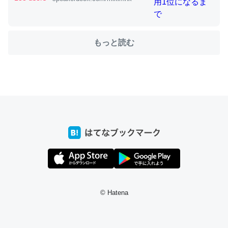
もっと読む
ちょうど同じ理由でEcho Show 8を設定中でした。Prime
とかSpotifyを支払う孝行もできる。一生で親と会える残
り時間を日数にすると1週間とかの人が多いそうだけど、
それを実質100倍以上に伸ばす効果があるはず……
─たまにLINEするくらいだった遠方の父67歳と僕。ITツール導入で
コミュニケーションが劇的に変化した｜tayorini by LIFULL介護
私も3年前ぐらいに祖母の家に設置した。ポケットWifiみ
たいなのでネット環境作ったけどAlexaしか使わないので
© Hatena
回線代ほとんどかからないですよ。参考：
https://toyoshi.hatenablog.com/entry/2019/05/15/1805
34