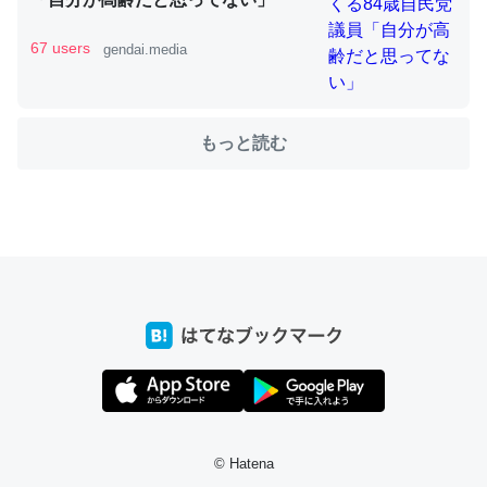
67 users
gendai.media
ちょうど同じ理由でEcho Show 8を設定中でした。Prime
とかSpotifyを支払う孝行もできる。一生で親と会える残
もっと読む
り時間を日数にすると1週間とかの人が多いそうだけど、
それを実質100倍以上に伸ばす効果があるはず……
─たまにLINEするくらいだった遠方の父67歳と僕。ITツール導入で
コミュニケーションが劇的に変化した｜tayorini by LIFULL介護
私も3年前ぐらいに祖母の家に設置した。ポケットWifiみ
たいなのでネット環境作ったけどAlexaしか使わないので
回線代ほとんどかからないですよ。参考：
https://toyoshi.hatenablog.com/entry/2019/05/15/1805
© Hatena
34