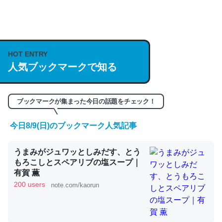
何気にChatGPTの仕組み、特に「トークン」について解
説してる記事が少ないので貴重な良記事。/続編来た
HOT ENTRY
https://isobe324649.hatenablog.com/entry/2023/03/27
人気ブックマークで知る
/064121
─GPTの仕組みと限界についての考察（１） - conceptualization
ブックマークが集まった今日の話題をチェック！
今日8/9(日)のブックマーク人気記事
これは良記事。32768トークンだと英語小説100ページ分
うまみがジュワッとしみだす、とう
くらい。小説でいう「ずっと前の伏線」は回収されないけ
もろこしとスペアリブの塩スープ｜
ど、短期記憶というには多い分量。進化すればするほど分
有賀 薫
かりやすく強くなりそう
200 users
note.com/kaorun
─GPTの仕組みと限界についての考察（１） - conceptualization