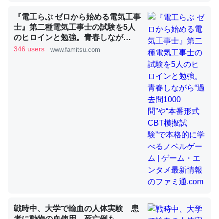
『電工らぶ ゼロから始める電気工事
士』第二種電気工事士の試験を5人
昆虫ってカルシウム少ないのか。知らんかった。調べたら
のヒロインと勉強。青春しなが
ら“過去問1000問”や“本番形式CBT
コオロギのカルシウム分はエビの600分の1程度。
346 users
www.famitsu.com
模擬試験”で本格的に学べるノベル
─ニュース :: 【研究発表】昆虫学の大問題＝「昆虫はなぜ海にいな
ゲーム | ゲーム・エンタメ最新情報
いのか」に関する新仮説
のファミ通.com
論文では「淡水はカルシウムも酸素も不足してて両方に不
利だから両方が拮抗してるのでは」とあって面白い。海に
いる鋏角類（カブトガニ・ウミグモ）はカルシウムを使わ
ずキチンを強化してる筈だが、酵素が違うのか？
─ニュース :: 【研究発表】昆虫学の大問題＝「昆虫はなぜ海にいな
いのか」に関する新仮説
戦時中、大学で輸血の人体実験 患
者に動物の血使用、死亡例も