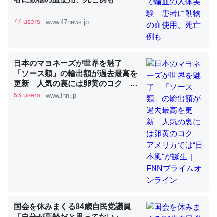
77 users
www.47news.jp
これを元に考えるとカルシウムを大量に使う脊椎動物と貝
類は苦労してるんだな…。腹足類だと殻を無くしてナメク
ジになったり努力してるし。
日本のマヨネーズが世界を魅了
─ニュース :: 【研究発表】昆虫学の大問題＝「昆虫はなぜ海にいな
「ソース類」の輸出額が過去最高を
いのか」に関する新仮説
更新 人気の裏には卵黄のコク ア
メリカでは“日本風”が誕生｜FNNプ
53 users
www.fnn.jp
ライムオンライン
ウチもEchoを実家に置いて４年。でたまに覗いてる。ぼ
ちぼちRingも置こうかと画策中。あと、Googleマップで
位置情報を共有してる。電池残量や充電中かが分かるので
これ見て生きてるなって分かる。
─たまにLINEするくらいだった遠方の父67歳と僕。ITツール導入で
コミュニケーションが劇的に変化した｜tayorini by LIFULL介護
国会を休みまくる84歳自民党議員
「自分が高齢だと思ってない」