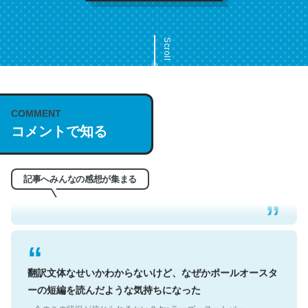
Scroll
COMMENT
これは名文。彼はとてもクレバーなんだろうなと凄く思
コメントで知る
う。英語少しでも読める人は原文もお勧め。自分はこの流
れ好き。Let’s Fucking Go. Then Covid hit. Shit.
─今のこの状況が信じられるかい？ by ラーズ・ヌートバー
記事へみんなの感想が集まる
翻訳文体なせいかわからないけど、なぜかポールオースタ
ーの短編を読んだような気持ちになった
─今のこの状況が信じられるかい？ by ラーズ・ヌートバー