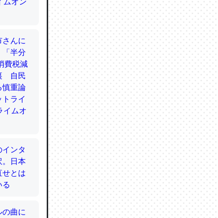
てるので
使わずキ
…。腹足