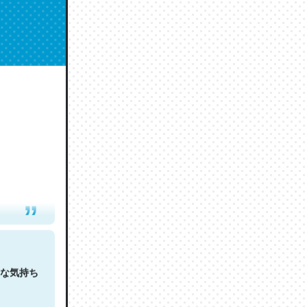
人は原文
な気持ち