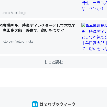
anond.hatelabo.jp
choを実家に置いて４年。でたまに覗いてる。ぼちぼちRingも置こう
視察動画を、映像ディレクターとして本気で
、Googleマップで位置情報を共有してる。電池残量や充電中かが分か
｜牟田高太郎｜映像で、想いをつなぐ
きてるなって分かる。
INEするくらいだった遠方の父67歳と僕。ITツール導入でコミュニケーションが劇
note.com/kotaro_muta
ni by LIFULL介護
もっと読む
じ理由でEcho Show 8を設定中でした。PrimeとかSpotifyを支払
生で親と会える残り時間を日数にすると1週間とかの人が多いそうだけ
00倍以上に伸ばす効果があるはず……
INEするくらいだった遠方の父67歳と僕。ITツール導入でコミュニケーションが劇
ni by LIFULL介護