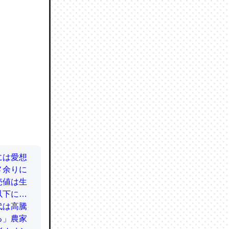
ので貴重
064121
ずっと前
ど分かり
分はエビ