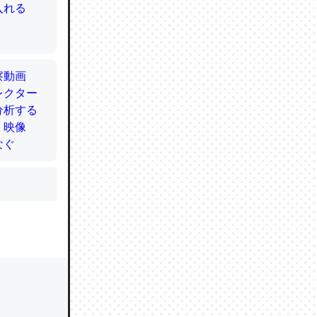
かと画策
るのでこ
的に変化し
う孝行もで
ど、それ
的に変化し