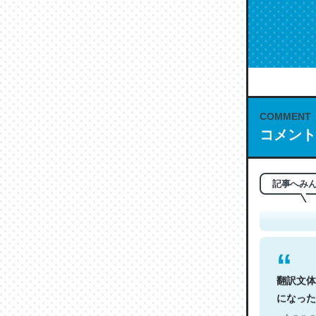
COMMENT
コメント
これは名
もお勧め。自
─今のこの
記事へみ
翻訳文体
になった
─今のこの