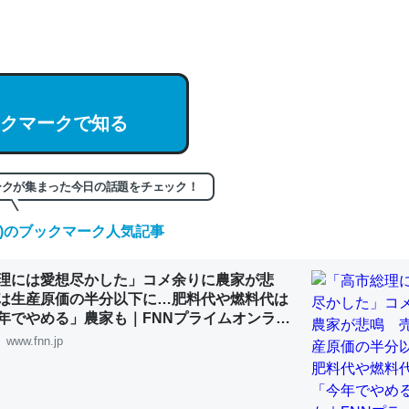
hatGPTの仕組み、特に「トークン」について解説してる記事が少ない
編来た https://isobe324649.hatenablog.com/entry/2023/03/27/
組みと限界についての考察（１） - conceptualization
クマークで知る
記事。32768トークンだと英語小説100ページ分くらい。小説でいう「
ークが集まった今日の話題をチェック！
は回収されないけど、短期記憶というには多い分量。進化すればするほ
(木)のブックマーク人気記事
くなりそう
組みと限界についての考察（１） - conceptualization
理には愛想尽かした」コメ余りに農家が悲
は生産原価の半分以下に…肥料代や燃料代は
年でやめる」農家も｜FNNプライムオンライ
www.fnn.jp
カルシウム少ないのか。知らんかった。調べたらコオロギのカルシウム
分の1程度。