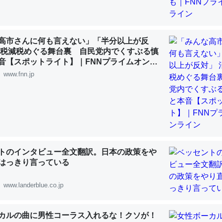
 :: 【研究発表】昆虫学の大問題＝「昆虫はなぜ海にいないのか」に関する新仮説
高市さんに何も言えない」「半分以上が反
費税減税めぐる舞台裏 自民党内でくすぶる慎
音【スポットライト】｜FNNプライムオンラ
「淡水はカルシウムも酸素も不足してて両方に不利だから両方が拮抗し
www.fnn.jp
って面白い。海にいる鋏角類（カブトガニ・ウミグモ）はカルシウムを
化してる筈だが、酵素が違うのか？
 :: 【研究発表】昆虫学の大問題＝「昆虫はなぜ海にいないのか」に関する新仮説
トのインタビュー全文翻訳。日本の政策をや
はっきり言っている
に考えるとカルシウムを大量に使う脊椎動物と貝類は苦労してるんだな
を無くしてナメクジになったり努力してるし。
www.landerblue.co.jp
 :: 【研究発表】昆虫学の大問題＝「昆虫はなぜ海にいないのか」に関する新仮説
カルの曲に男性コーラス入れるな！クソが！