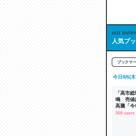
何気にC
な良記事。/続
─GPTの仕
HOT ENTRY
人気ブッ
これは良
ブックマ
の伏線」
今日8/6
やすく強
─GPTの仕
「高市総
鳴 売値
高騰「今
ン
358 users
昆虫って
の600