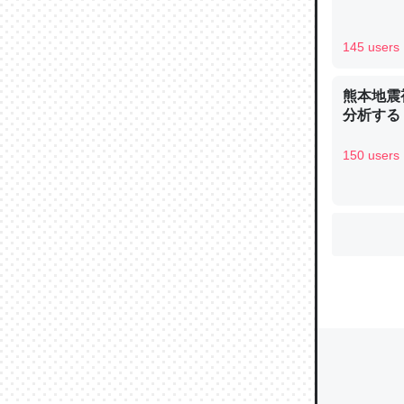
145 users
ウチもE
熊本地震
中。あと
分析する
れ見て生
─たまにL
150 users
た｜tayori
ちょうど同
きる。一
を実質1
─たまにL
た｜tayori