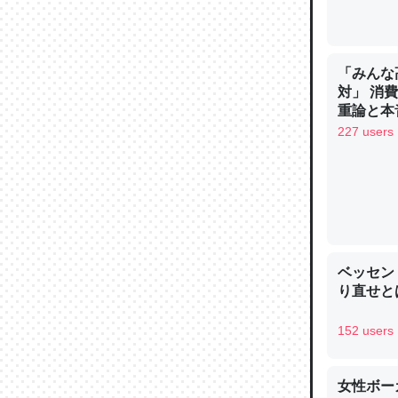
─ニュース
「みんな
対」 消
重論と本
論文では
イン
227 users
は」とあ
チンを強
─ニュース
ベッセン
り直せと
これを元
152 users
類だと殻
─ニュース
女性ボー