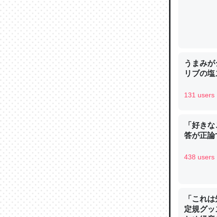
─ニュース
うまみが
論文では
リブの塩
は」とあ
チンを強
131 users
─ニュース
「好きな
答が正論
438 users
これを元
類だと殻
─ニュース
「これは
定規グッ