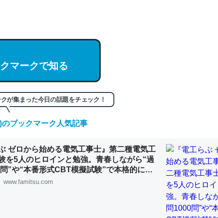
hatGPTの仕組み、特に「トークン」について解説してる記事が少ない
編来た https://isobe324649.hatenablog.com/entry/2023/03/27/
組みと限界についての考察（１） - conceptualization
クマークで知る
記事。32768トークンだと英語小説100ページ分くらい。小説でいう「
ークが集まった今日の話題をチェック！
は回収されないけど、短期記憶というには多い分量。進化すればするほ
くなりそう
(土)のブックマーク人気記事
組みと限界についての考察（１） - conceptualization
ぶ ゼロから始める電気工事士』第二種電気工
験を5人のヒロインと勉強。青春しながら“過
00問”や“本番形式CBT模擬試験”で本格的に学
ルゲーム | ゲーム・エンタメ最新情報のファミ
www.famitsu.com
カルシウム少ないのか。知らんかった。調べたらコオロギのカルシウム
分の1程度。