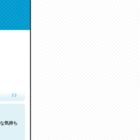
人は原文
な気持ち