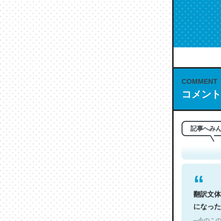
COMMENT
コメント
これは名
もお勧め。自
─今のこの
記事へみ
翻訳文体
になった
─今のこの