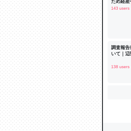
ため経産
143 users
ウチもE
中。あと
れ見て生
─たまにL
調査報告
た｜tayori
いて｜辺
138 users
ちょうど同
きる。一
を実質1
─たまにL
た｜tayori