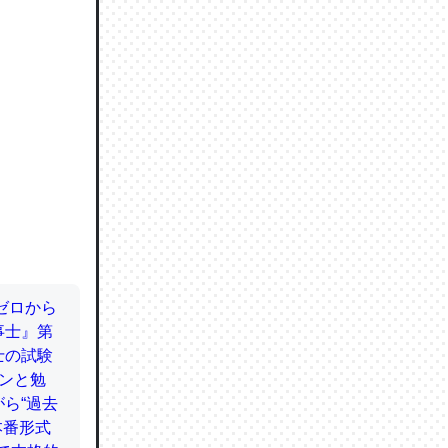
ので貴重
064121
ずっと前
ど分かり
分はエビ