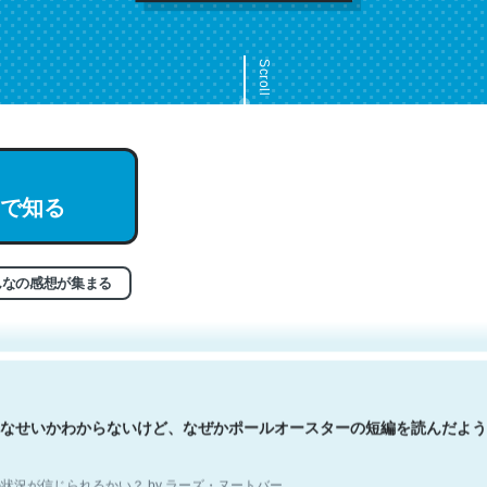
Scroll
で知る
文。彼はとてもクレバーなんだろうなと凄く思う。英語少しでも読める
分はこの流れ好き。Let’s Fucking Go. Then Covid hit. Shit.
状況が信じられるかい？ by ラーズ・ヌートバー
んなの感想が集まる
なせいかわからないけど、なぜかポールオースターの短編を読んだよう
状況が信じられるかい？ by ラーズ・ヌートバー