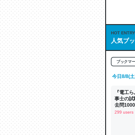
何気にC
な良記事。/続
─GPTの仕
HOT ENTRY
人気ブッ
これは良
ブックマ
の伏線」
やすく強
今日8/8
─GPTの仕
『電工ら
事士の試
去問10
べるノベ
299 users
通.com
昆虫って
の600