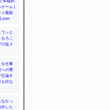
てるので
使わずキ
…。腹足