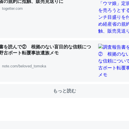
省の規約に抵触、販売見送りに
togetter.com
choを実家に置いて４年。でたまに覗いてる。ぼちぼちRingも置こう
、Googleマップで位置情報を共有してる。電池残量や充電中かが分か
きてるなって分かる。
INEするくらいだった遠方の父67歳と僕。ITツール導入でコミュニケーションが劇
書を読んで② 根拠のない盲目的な信頼につ
ni by LIFULL介護
野古ボート転覆事故遺族メモ
note.com/beloved_tomoka
じ理由でEcho Show 8を設定中でした。PrimeとかSpotifyを支払
もっと読む
生で親と会える残り時間を日数にすると1週間とかの人が多いそうだけ
00倍以上に伸ばす効果があるはず……
INEするくらいだった遠方の父67歳と僕。ITツール導入でコミュニケーションが劇
ni by LIFULL介護