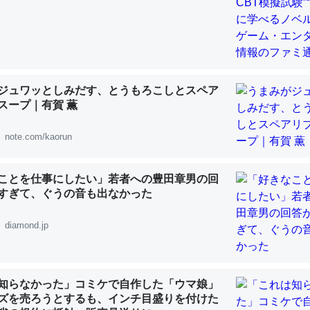
 :: 【研究発表】昆虫学の大問題＝「昆虫はなぜ海にいないのか」に関する新仮説
ジュワッとしみだす、とうもろこしとスペア
「淡水はカルシウムも酸素も不足してて両方に不利だから両方が拮抗し
スープ｜有賀 薫
って面白い。海にいる鋏角類（カブトガニ・ウミグモ）はカルシウムを
化してる筈だが、酵素が違うのか？
note.com/kaorun
 :: 【研究発表】昆虫学の大問題＝「昆虫はなぜ海にいないのか」に関する新仮説
ことを仕事にしたい」若者への豊田章男の回
すぎて、ぐうの音も出なかった
diamond.jp
に考えるとカルシウムを大量に使う脊椎動物と貝類は苦労してるんだな
を無くしてナメクジになったり努力してるし。
 :: 【研究発表】昆虫学の大問題＝「昆虫はなぜ海にいないのか」に関する新仮説
知らなかった」コミケで自作した「ウマ娘」
ズを売ろうとするも、インチ目盛りを付けた