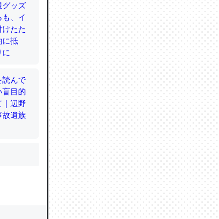
かと画策
るのでこ
的に変化し
う孝行もで
ど、それ
的に変化し