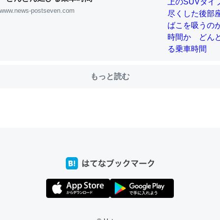
www.news-postseven.com
choを実家に置いて４年。でたまに覗いてる。ぼちぼちRingも置こう
、Googleマップで位置情報を共有してる。電池残量や充電中かが分か
きてるなって分かる。
もっと読む
INEするくらいだった遠方の父67歳と僕。ITツール導入でコミュニケーションが劇
ni by LIFULL介護
じ理由でEcho Show 8を設定中でした。PrimeとかSpotifyを支払
生で親と会える残り時間を日数にすると1週間とかの人が多いそうだけ
00倍以上に伸ばす効果があるはず……
INEするくらいだった遠方の父67歳と僕。ITツール導入でコミュニケーションが劇
ni by LIFULL介護