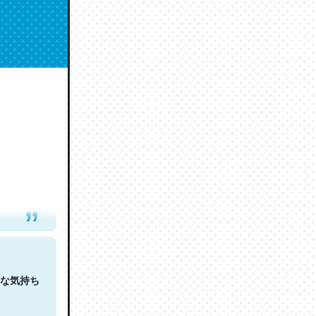
人は原文
な気持ち