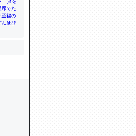
かと画策
るのでこ
的に変化し
う孝行もで
ど、それ
的に変化し