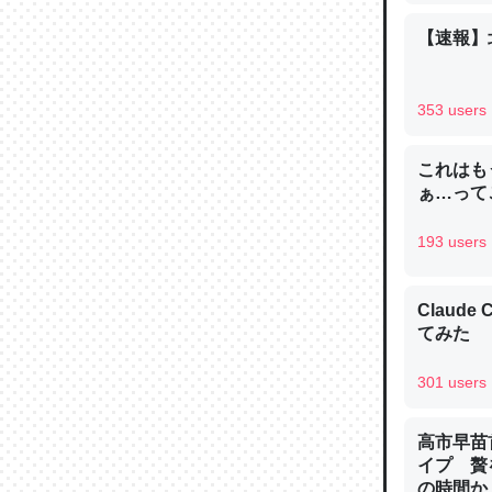
─ニュース
【速報】
353 users
論文では
これはも
は」とあ
ぁ…って
チンを強
193 users
─ニュース
Claud
てみた
301 users
これを元
類だと殻
高市早苗
─ニュース
イプ 贅
の時間か