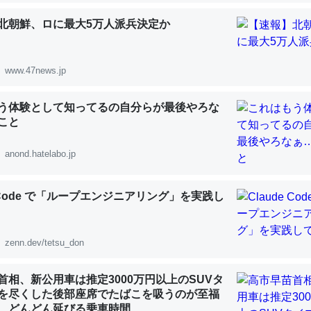
 :: 【研究発表】昆虫学の大問題＝「昆虫はなぜ海にいないのか」に関する新仮説
北朝鮮、ロに最大5万人派兵決定か
www.47news.jp
「淡水はカルシウムも酸素も不足してて両方に不利だから両方が拮抗し
う体験として知ってるの自分らが最後やろな
って面白い。海にいる鋏角類（カブトガニ・ウミグモ）はカルシウムを
こと
化してる筈だが、酵素が違うのか？
anond.hatelabo.jp
 :: 【研究発表】昆虫学の大問題＝「昆虫はなぜ海にいないのか」に関する新仮説
e Code で「ループエンジニアリング」を実践し
zenn.dev/tetsu_don
に考えるとカルシウムを大量に使う脊椎動物と貝類は苦労してるんだな
を無くしてナメクジになったり努力してるし。
首相、新公用車は推定3000万円以上のSUVタ
 :: 【研究発表】昆虫学の大問題＝「昆虫はなぜ海にいないのか」に関する新仮説
を尽くした後部座席でたばこを吸うのが至福
 どんどん延びる乗車時間