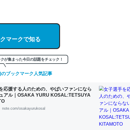
hatGPTの仕組み、特に「トークン」について解説してる記事が少ない
編来た https://isobe324649.hatenablog.com/entry/2023/03/27/
組みと限界についての考察（１） - conceptualization
クマークで知る
記事。32768トークンだと英語小説100ページ分くらい。小説でいう「
ークが集まった今日の話題をチェック！
は回収されないけど、短期記憶というには多い分量。進化すればするほ
(日)のブックマーク人気記事
くなりそう
組みと限界についての考察（１） - conceptualization
を応援する人のための、やばいファンになら
アル｜OSAKA YURU KOSAL:TETSUYA
TO
note.com/osakayurukosal
カルシウム少ないのか。知らんかった。調べたらコオロギのカルシウム
分の1程度。