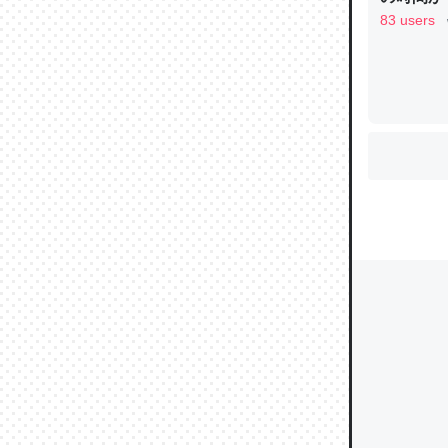
83 users
ウチもE
中。あと
れ見て生
─たまにL
た｜tayori
ちょうど同
きる。一
を実質1
─たまにL
た｜tayori