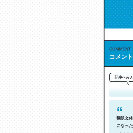
COMMENT
コメント
これは名
もお勧め。自
─今のこの
記事へみ
翻訳文体
になった
─今のこの