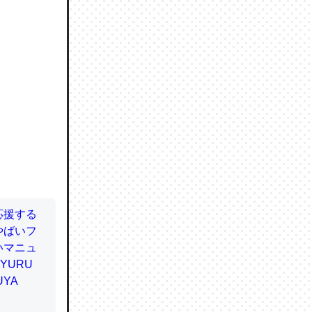
ので貴重
064121
ずっと前
ど分かり
分はエビ