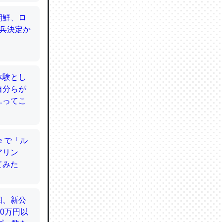
てるので
使わずキ
…。腹足