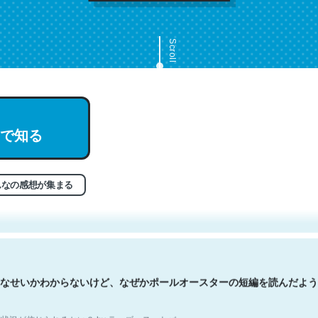
Scroll
で知る
文。彼はとてもクレバーなんだろうなと凄く思う。英語少しでも読める
分はこの流れ好き。Let’s Fucking Go. Then Covid hit. Shit.
状況が信じられるかい？ by ラーズ・ヌートバー
んなの感想が集まる
なせいかわからないけど、なぜかポールオースターの短編を読んだよう
状況が信じられるかい？ by ラーズ・ヌートバー