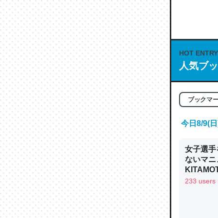
何気にC
な良記事。/続
─GPTの仕
HOT ENTRY
人気ブッ
これは良
ブックマ
の伏線」
今日8/9
やすく強
─GPTの仕
女子選手
ないマニュ
KITAMO
233 users
昆虫って
の600