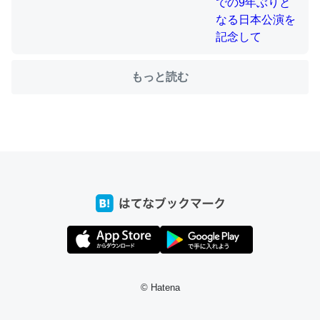
ちょうど同じ理由でEcho Show 8を設定中でした。Prime
もっと読む
とかSpotifyを支払う孝行もできる。一生で親と会える残
り時間を日数にすると1週間とかの人が多いそうだけど、
それを実質100倍以上に伸ばす効果があるはず……
─たまにLINEするくらいだった遠方の父67歳と僕。ITツール導入で
コミュニケーションが劇的に変化した｜tayorini by LIFULL介護
私も3年前ぐらいに祖母の家に設置した。ポケットWifiみ
たいなのでネット環境作ったけどAlexaしか使わないので
回線代ほとんどかからないですよ。参考：
© Hatena
https://toyoshi.hatenablog.com/entry/2019/05/15/1805
34