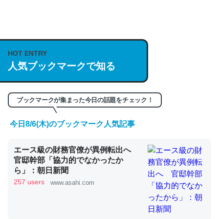
何気にChatGPTの仕組み、特に「トークン」について解
説してる記事が少ないので貴重な良記事。/続編来た
https://isobe324649.hatenablog.com/entry/2023/03/27
HOT ENTRY
人気ブックマークで知る
/064121
─GPTの仕組みと限界についての考察（１） - conceptualization
ブックマークが集まった今日の話題をチェック！
今日8/6(木)のブックマーク人気記事
これは良記事。32768トークンだと英語小説100ページ分
エース級の財務官僚が異例転出へ
くらい。小説でいう「ずっと前の伏線」は回収されないけ
官邸幹部「協力的でなかったか
ど、短期記憶というには多い分量。進化すればするほど分
ら」：朝日新聞
かりやすく強くなりそう
257 users
www.asahi.com
─GPTの仕組みと限界についての考察（１） - conceptualization