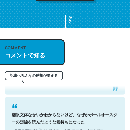
Scroll
COMMENT
これは名文。彼はとてもクレバーなんだろうなと凄く思
コメントで知る
う。英語少しでも読める人は原文もお勧め。自分はこの流
れ好き。Let’s Fucking Go. Then Covid hit. Shit.
─今のこの状況が信じられるかい？ by ラーズ・ヌートバー
記事へみんなの感想が集まる
翻訳文体なせいかわからないけど、なぜかポールオースタ
ーの短編を読んだような気持ちになった
─今のこの状況が信じられるかい？ by ラーズ・ヌートバー