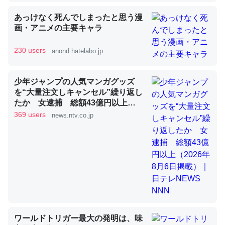
あっけなく死んでしまったと思う漫
画・アニメの主要キャラ
昆虫ってカルシウム少ないのか。知らんかった。調べたら
コオロギのカルシウム分はエビの600分の1程度。
230 users
anond.hatelabo.jp
─ニュース :: 【研究発表】昆虫学の大問題＝「昆虫はなぜ海にいな
いのか」に関する新仮説
少年ジャンプの人気マンガグッズ
を“大量注文しキャンセル”繰り返し
たか 女逮捕 総額43億円以上
（2026年8月6日掲載）｜日テレ
369 users
news.ntv.co.jp
NEWS NNN
論文では「淡水はカルシウムも酸素も不足してて両方に不
利だから両方が拮抗してるのでは」とあって面白い。海に
いる鋏角類（カブトガニ・ウミグモ）はカルシウムを使わ
ずキチンを強化してる筈だが、酵素が違うのか？
─ニュース :: 【研究発表】昆虫学の大問題＝「昆虫はなぜ海にいな
いのか」に関する新仮説
ワールドトリガー最大の発明は、味