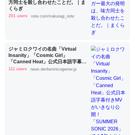
方同士を殺し合わせたことだ。｜ま
くらぎ
201 users
note.com/makuragi_note
これを元に考えるとカルシウムを大量に使う脊椎動物と貝
類は苦労してるんだな…。腹足類だと殻を無くしてナメク
ジになったり努力してるし。
─ニュース :: 【研究発表】昆虫学の大問題＝「昆虫はなぜ海にいな
いのか」に関する新仮説
ジャミロクワイの名曲「Virtual
Insanity」「Cosmic Girl」
「Canned Heat」公式日本語字幕付
きMVがいきなり公開！「SUMMER
111 users
news.denfaminicogamer.jp
SONIC 2026」での9年ぶりとなる日
本公演を記念して
ウチもEchoを実家に置いて４年。でたまに覗いてる。ぼ
ちぼちRingも置こうかと画策中。あと、Googleマップで
位置情報を共有してる。電池残量や充電中かが分かるので
これ見て生きてるなって分かる。
─たまにLINEするくらいだった遠方の父67歳と僕。ITツール導入で
コミュニケーションが劇的に変化した｜tayorini by LIFULL介護