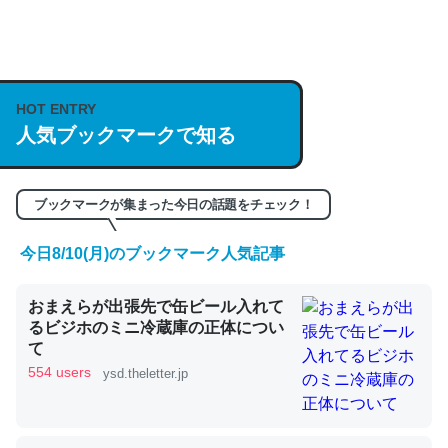
何気にChatGPTの仕組み、特に「トークン」について解
説してる記事が少ないので貴重な良記事。/続編来た
https://isobe324649.hatenablog.com/entry/2023/03/27
HOT ENTRY
人気ブックマークで知る
/064121
─GPTの仕組みと限界についての考察（１） - conceptualization
ブックマークが集まった今日の話題をチェック！
今日8/10(月)のブックマーク人気記事
これは良記事。32768トークンだと英語小説100ページ分
おまえらが出張先で缶ビール入れて
くらい。小説でいう「ずっと前の伏線」は回収されないけ
るビジホのミニ冷蔵庫の正体につい
ど、短期記憶というには多い分量。進化すればするほど分
て
かりやすく強くなりそう
554 users
ysd.theletter.jp
─GPTの仕組みと限界についての考察（１） - conceptualization