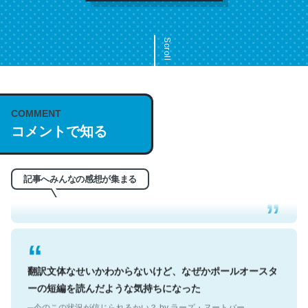
Scroll
COMMENT
これは名文。彼はとてもクレバーなんだろうなと凄く思
コメントで知る
う。英語少しでも読める人は原文もお勧め。自分はこの流
れ好き。Let’s Fucking Go. Then Covid hit. Shit.
─今のこの状況が信じられるかい？ by ラーズ・ヌートバー
記事へみんなの感想が集まる
翻訳文体なせいかわからないけど、なぜかポールオースタ
ーの短編を読んだような気持ちになった
─今のこの状況が信じられるかい？ by ラーズ・ヌートバー