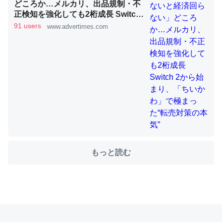
どころか…メルカリ、出品規制・不
正検知を強化しても2桁成長 Switch
2から始まり、「ちいかわ」で極ま
91 users
www.advertimes.com
これを元に考えるとカルシウムを大量に使う脊椎動物と貝
った“転売対策の本気”
類は苦労してるんだな…。腹足類だと殻を無くしてナメク
ジになったり努力してるし。
─ニュース :: 【研究発表】昆虫学の大問題＝「昆虫はなぜ海にいな
いのか」に関する新仮説
ウチもEchoを実家に置いて４年。でたまに覗いてる。ぼ
もっと読む
ちぼちRingも置こうかと画策中。あと、Googleマップで
位置情報を共有してる。電池残量や充電中かが分かるので
これ見て生きてるなって分かる。
─たまにLINEするくらいだった遠方の父67歳と僕。ITツール導入で
コミュニケーションが劇的に変化した｜tayorini by LIFULL介護