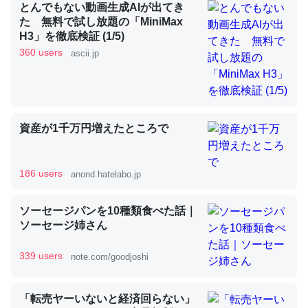
とんでもない動画生成AIが出てき
た 無料で試し放題の「MiniMax
H3」を徹底検証 (1/5)
昆虫ってカルシウム少ないのか。知らんかった。調べたら
360 users
ascii.jp
コオロギのカルシウム分はエビの600分の1程度。
─ニュース :: 【研究発表】昆虫学の大問題＝「昆虫はなぜ海にいな
いのか」に関する新仮説
資産が1千万円増えたところで
186 users
anond.hatelabo.jp
論文では「淡水はカルシウムも酸素も不足してて両方に不
利だから両方が拮抗してるのでは」とあって面白い。海に
ソーセージパンを10種類食べた話｜
いる鋏角類（カブトガニ・ウミグモ）はカルシウムを使わ
ソーセージ姉さん
ずキチンを強化してる筈だが、酵素が違うのか？
─ニュース :: 【研究発表】昆虫学の大問題＝「昆虫はなぜ海にいな
339 users
note.com/goodjoshi
いのか」に関する新仮説
「転売ヤーいないと経済回らない」