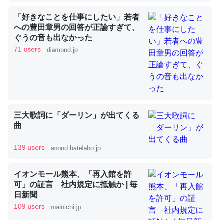
「好きなことを仕事にしたい」若者
への豊田章男の回答が正論すぎて、
昆虫ってカルシウム少ないのか。知らんかった。調べたら
ぐうの音も出なかった
コオロギのカルシウム分はエビの600分の1程度。
71 users
diamond.jp
─ニュース :: 【研究発表】昆虫学の大問題＝「昆虫はなぜ海にいな
いのか」に関する新仮説
三大歌詞に「ダーリン」が出てくる
曲
論文では「淡水はカルシウムも酸素も不足してて両方に不
利だから両方が拮抗してるのでは」とあって面白い。海に
139 users
anond.hatelabo.jp
いる鋏角類（カブトガニ・ウミグモ）はカルシウムを使わ
ずキチンを強化してる筈だが、酵素が違うのか？
イオンモール熊本、「再入館を許
─ニュース :: 【研究発表】昆虫学の大問題＝「昆虫はなぜ海にいな
可」の証言 社内規定に抵触か | 毎
いのか」に関する新仮説
日新聞
109 users
mainichi.jp