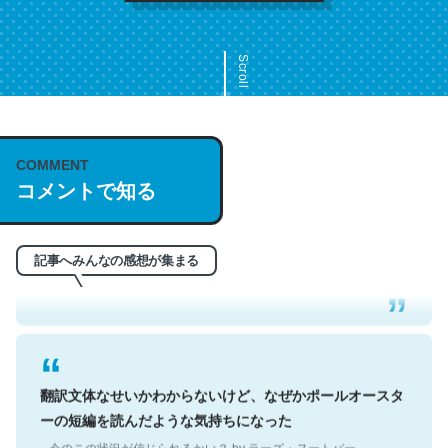
Scroll
COMMENT
これは名文。彼はとてもクレバーなんだろうなと凄く思
コメントで知る
う。英語少しでも読める人は原文もお勧め。自分はこの流
れ好き。Let’s Fucking Go. Then Covid hit. Shit.
─今のこの状況が信じられるかい？ by ラーズ・ヌートバー
記事へみんなの感想が集まる
翻訳文体なせいかわからないけど、なぜかポールオースタ
ーの短編を読んだような気持ちになった
─今のこの状況が信じられるかい？ by ラーズ・ヌートバー