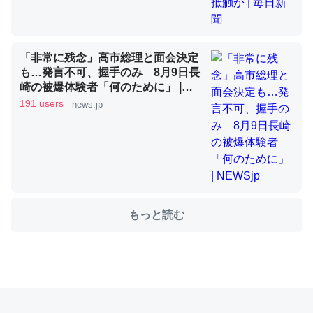
これを元に考えるとカルシウムを大量に使う脊椎動物と貝
「非常に残念」高市総理と面会決定
類は苦労してるんだな…。腹足類だと殻を無くしてナメク
も…発言不可、握手のみ 8月9日長
ジになったり努力してるし。
崎の被爆体験者「何のために」 |
NEWSjp
─ニュース :: 【研究発表】昆虫学の大問題＝「昆虫はなぜ海にいな
191 users
news.jp
いのか」に関する新仮説
ウチもEchoを実家に置いて４年。でたまに覗いてる。ぼ
もっと読む
ちぼちRingも置こうかと画策中。あと、Googleマップで
位置情報を共有してる。電池残量や充電中かが分かるので
これ見て生きてるなって分かる。
─たまにLINEするくらいだった遠方の父67歳と僕。ITツール導入で
コミュニケーションが劇的に変化した｜tayorini by LIFULL介護