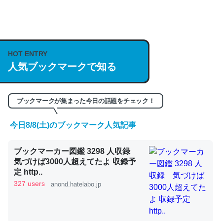
何気にChatGPTの仕組み、特に「トークン」について解
説してる記事が少ないので貴重な良記事。/続編来た
https://isobe324649.hatenablog.com/entry/2023/03/27
HOT ENTRY
人気ブックマークで知る
/064121
─GPTの仕組みと限界についての考察（１） - conceptualization
ブックマークが集まった今日の話題をチェック！
今日8/8(土)のブックマーク人気記事
これは良記事。32768トークンだと英語小説100ページ分
ブックマーカー図鑑 3298 人収録
くらい。小説でいう「ずっと前の伏線」は回収されないけ
気づけば3000人超えてたよ 収録予
ど、短期記憶というには多い分量。進化すればするほど分
定 http..
かりやすく強くなりそう
327 users
anond.hatelabo.jp
─GPTの仕組みと限界についての考察（１） - conceptualization