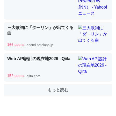
これを元に考えるとカルシウムを大量に使う脊椎動物と貝
類は苦労してるんだな…。腹足類だと殻を無くしてナメク
三大歌詞に「ダーリン」が出てくる
ジになったり努力してるし。
曲
─ニュース :: 【研究発表】昆虫学の大問題＝「昆虫はなぜ海にいな
いのか」に関する新仮説
166 users
anond.hatelabo.jp
Web API設計の現在地2026 - Qiita
ウチもEchoを実家に置いて４年。でたまに覗いてる。ぼ
152 users
qiita.com
ちぼちRingも置こうかと画策中。あと、Googleマップで
位置情報を共有してる。電池残量や充電中かが分かるので
もっと読む
これ見て生きてるなって分かる。
─たまにLINEするくらいだった遠方の父67歳と僕。ITツール導入で
コミュニケーションが劇的に変化した｜tayorini by LIFULL介護