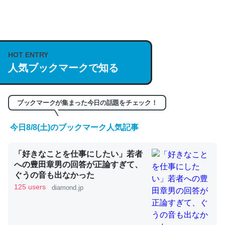
何気にChatGPTの仕組み、特に「トークン」について解
説してる記事が少ないので貴重な良記事。/続編来た
https://isobe324649.hatenablog.com/entry/2023/03/27
HOT ENTRY
人気ブックマークで知る
/064121
─GPTの仕組みと限界についての考察（１） - conceptualization
ブックマークが集まった今日の話題をチェック！
今日8/8(土)のブックマーク人気記事
これは良記事。32768トークンだと英語小説100ページ分
「好きなことを仕事にしたい」若者
くらい。小説でいう「ずっと前の伏線」は回収されないけ
への豊田章男の回答が正論すぎて、
ど、短期記憶というには多い分量。進化すればするほど分
ぐうの音も出なかった
かりやすく強くなりそう
125 users
diamond.jp
─GPTの仕組みと限界についての考察（１） - conceptualization