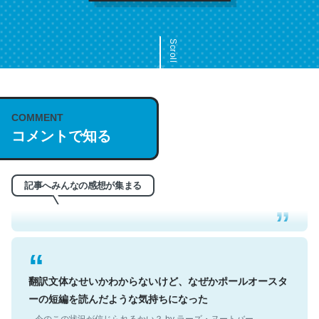
Scroll
COMMENT
これは名文。彼はとてもクレバーなんだろうなと凄く思
コメントで知る
う。英語少しでも読める人は原文もお勧め。自分はこの流
れ好き。Let’s Fucking Go. Then Covid hit. Shit.
─今のこの状況が信じられるかい？ by ラーズ・ヌートバー
記事へみんなの感想が集まる
翻訳文体なせいかわからないけど、なぜかポールオースタ
ーの短編を読んだような気持ちになった
─今のこの状況が信じられるかい？ by ラーズ・ヌートバー