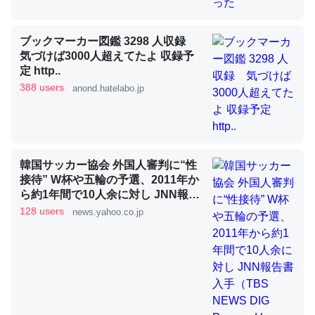
ブックマーカー図鑑 3298 人収録
昆虫ってカルシウム少ないのか。知らんかった。調べたら
気づけば3000人超えてたよ 収録予
コオロギのカルシウム分はエビの600分の1程度。
定 http..
388 users
anond.hatelabo.jp
─ニュース :: 【研究発表】昆虫学の大問題＝「昆虫はなぜ海にいな
いのか」に関する新仮説
韓国サッカー協会 外国人審判に“性
接待” W杯や五輪の予選、2011年か
論文では「淡水はカルシウムも酸素も不足してて両方に不
ら約1年間で10人余に対し JNN報告
利だから両方が拮抗してるのでは」とあって面白い。海に
書入手（TBS NEWS DIG Powered
128 users
news.yahoo.co.jp
by JNN） - Yahoo!ニュース
いる鋏角類（カブトガニ・ウミグモ）はカルシウムを使わ
ずキチンを強化してる筈だが、酵素が違うのか？
─ニュース :: 【研究発表】昆虫学の大問題＝「昆虫はなぜ海にいな
いのか」に関する新仮説