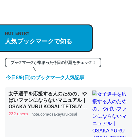
何気にChatGPTの仕組み、特に「トークン」について解
説してる記事が少ないので貴重な良記事。/続編来た
HOT ENTRY
https://isobe324649.hatenablog.com/entry/2023/03/27
人気ブックマークで知る
/064121
─GPTの仕組みと限界についての考察（１） - conceptualization
ブックマークが集まった今日の話題をチェック！
今日8/9(日)のブックマーク人気記事
これは良記事。32768トークンだと英語小説100ページ分
女子選手を応援する人のための、や
くらい。小説でいう「ずっと前の伏線」は回収されないけ
ばいファンにならないマニュアル｜
ど、短期記憶というには多い分量。進化すればするほど分
OSAKA YURU KOSAL:TETSUYA
かりやすく強くなりそう
KITAMOTO
232 users
note.com/osakayurukosal
─GPTの仕組みと限界についての考察（１） - conceptualization