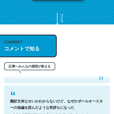
Scroll
COMMENT
これは名文。彼はとてもクレバーなんだろうなと凄く思
コメントで知る
う。英語少しでも読める人は原文もお勧め。自分はこの流
れ好き。Let’s Fucking Go. Then Covid hit. Shit.
記事へみんなの感想が集まる
─今のこの状況が信じられるかい？ by ラーズ・ヌートバー
翻訳文体なせいかわからないけど、なぜかポールオースタ
ーの短編を読んだような気持ちになった
─今のこの状況が信じられるかい？ by ラーズ・ヌートバー