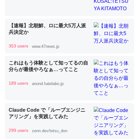
昆虫ってカルシウム少ないのか。知らんかった。調べたら
【速報】北朝鮮、ロに最大5万人派
コオロギのカルシウム分はエビの600分の1程度。
兵決定か
─ニュース :: 【研究発表】昆虫学の大問題＝「昆虫はなぜ海にいな
いのか」に関する新仮説
353 users
www.47news.jp
これはもう体験として知ってるの自
分らが最後やろなぁ…ってこと
189 users
anond.hatelabo.jp
論文では「淡水はカルシウムも酸素も不足してて両方に不
利だから両方が拮抗してるのでは」とあって面白い。海に
いる鋏角類（カブトガニ・ウミグモ）はカルシウムを使わ
ずキチンを強化してる筈だが、酵素が違うのか？
Claude Code で「ループエンジニ
アリング」を実践してみた
─ニュース :: 【研究発表】昆虫学の大問題＝「昆虫はなぜ海にいな
いのか」に関する新仮説
299 users
zenn.dev/tetsu_don