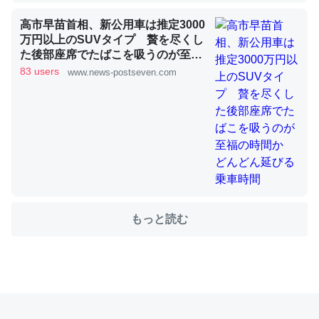
高市早苗首相、新公用車は推定3000
万円以上のSUVタイプ 贅を尽くし
これを元に考えるとカルシウムを大量に使う脊椎動物と貝
た後部座席でたばこを吸うのが至福
類は苦労してるんだな…。腹足類だと殻を無くしてナメク
の時間か どんどん延びる乗車時間
83 users
www.news-postseven.com
ジになったり努力してるし。
─ニュース :: 【研究発表】昆虫学の大問題＝「昆虫はなぜ海にいな
いのか」に関する新仮説
ウチもEchoを実家に置いて４年。でたまに覗いてる。ぼ
もっと読む
ちぼちRingも置こうかと画策中。あと、Googleマップで
位置情報を共有してる。電池残量や充電中かが分かるので
これ見て生きてるなって分かる。
─たまにLINEするくらいだった遠方の父67歳と僕。ITツール導入で
コミュニケーションが劇的に変化した｜tayorini by LIFULL介護