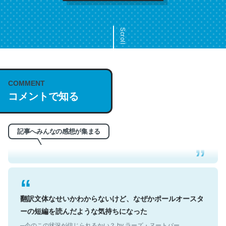
Scroll
COMMENT
これは名文。彼はとてもクレバーなんだろうなと凄く思
コメントで知る
う。英語少しでも読める人は原文もお勧め。自分はこの流
れ好き。Let’s Fucking Go. Then Covid hit. Shit.
─今のこの状況が信じられるかい？ by ラーズ・ヌートバー
記事へみんなの感想が集まる
翻訳文体なせいかわからないけど、なぜかポールオースタ
ーの短編を読んだような気持ちになった
─今のこの状況が信じられるかい？ by ラーズ・ヌートバー