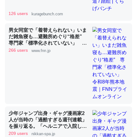
126 users
kuragebunch.com
昆虫ってカルシウム少ないのか。知らんかった。調べたら
コオロギのカルシウム分はエビの600分の1程度。
男女同室で「着替えられない」いま
だ雑魚寝も…避難所めぐり“格差”
─ニュース :: 【研究発表】昆虫学の大問題＝「昆虫はなぜ海にいな
いのか」に関する新仮説
専門家「標準化されていない」 令
和8年熊本地震｜FNNプライムオン
266 users
www.fnn.jp
ライン
論文では「淡水はカルシウムも酸素も不足してて両方に不
利だから両方が拮抗してるのでは」とあって面白い。海に
いる鋏角類（カブトガニ・ウミグモ）はカルシウムを使わ
ずキチンを強化してる筈だが、酵素が違うのか？
少年ジャンプ出身・ギャグ漫画家2
─ニュース :: 【研究発表】昆虫学の大問題＝「昆虫はなぜ海にいな
いのか」に関する新仮説
人が当時の「過酷すぎる週刊連載」
を振り返る。「ヘルニアで入院して
も原稿は落とさない」ストイックな
209 users
nikkan-spa.jp