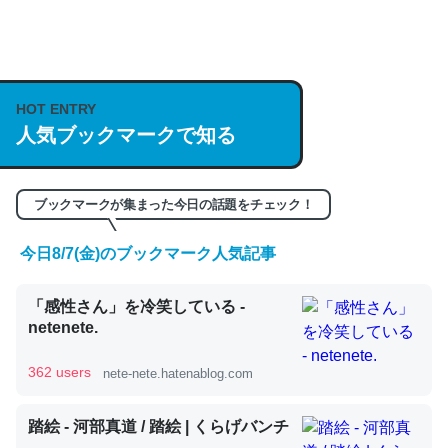
何気にChatGPTの仕組み、特に「トークン」について解
説してる記事が少ないので貴重な良記事。/続編来た
https://isobe324649.hatenablog.com/entry/2023/03/27
HOT ENTRY
/064121
人気ブックマークで知る
─GPTの仕組みと限界についての考察（１） - conceptualization
ブックマークが集まった今日の話題をチェック！
今日8/7(金)のブックマーク人気記事
これは良記事。32768トークンだと英語小説100ページ分
「感性さん」を冷笑している -
くらい。小説でいう「ずっと前の伏線」は回収されないけ
netenete.
ど、短期記憶というには多い分量。進化すればするほど分
かりやすく強くなりそう
362 users
nete-nete.hatenablog.com
─GPTの仕組みと限界についての考察（１） - conceptualization
踏絵 - 河部真道 / 踏絵 | くらげバンチ