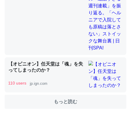
舞台裏 | 日刊SPA!
これを元に考えるとカルシウムを大量に使う脊椎動物と貝
類は苦労してるんだな…。腹足類だと殻を無くしてナメク
ジになったり努力してるし。
─ニュース :: 【研究発表】昆虫学の大問題＝「昆虫はなぜ海にいな
いのか」に関する新仮説
【オピニオン】任天堂は「魂」を失
ってしまったのか？
110 users
jp.ign.com
ウチもEchoを実家に置いて４年。でたまに覗いてる。ぼ
ちぼちRingも置こうかと画策中。あと、Googleマップで
位置情報を共有してる。電池残量や充電中かが分かるので
もっと読む
これ見て生きてるなって分かる。
─たまにLINEするくらいだった遠方の父67歳と僕。ITツール導入で
コミュニケーションが劇的に変化した｜tayorini by LIFULL介護