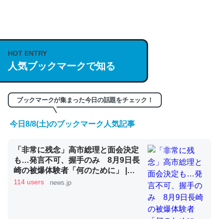
何気にChatGPTの仕組み、特に「トークン」について解
説してる記事が少ないので貴重な良記事。/続編来た
HOT ENTRY
https://isobe324649.hatenablog.com/entry/2023/03/27
人気ブックマークで知る
/064121
─GPTの仕組みと限界についての考察（１） - conceptualization
ブックマークが集まった今日の話題をチェック！
今日8/8(土)のブックマーク人気記事
これは良記事。32768トークンだと英語小説100ページ分
「非常に残念」高市総理と面会決定
くらい。小説でいう「ずっと前の伏線」は回収されないけ
も…発言不可、握手のみ 8月9日長
ど、短期記憶というには多い分量。進化すればするほど分
崎の被爆体験者「何のために」 |
かりやすく強くなりそう
NEWSjp
114 users
news.jp
─GPTの仕組みと限界についての考察（１） - conceptualization