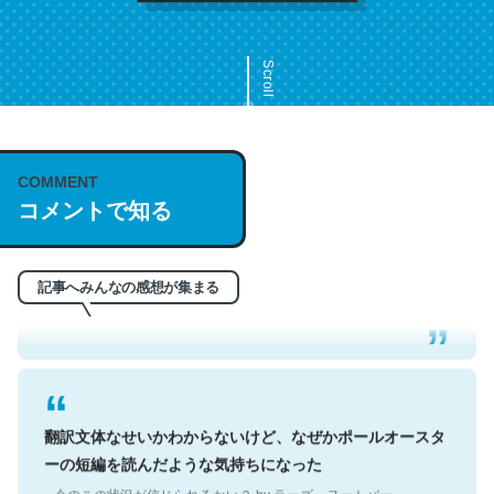
Scroll
COMMENT
これは名文。彼はとてもクレバーなんだろうなと凄く思
コメントで知る
う。英語少しでも読める人は原文もお勧め。自分はこの流
れ好き。Let’s Fucking Go. Then Covid hit. Shit.
─今のこの状況が信じられるかい？ by ラーズ・ヌートバー
記事へみんなの感想が集まる
翻訳文体なせいかわからないけど、なぜかポールオースタ
ーの短編を読んだような気持ちになった
─今のこの状況が信じられるかい？ by ラーズ・ヌートバー