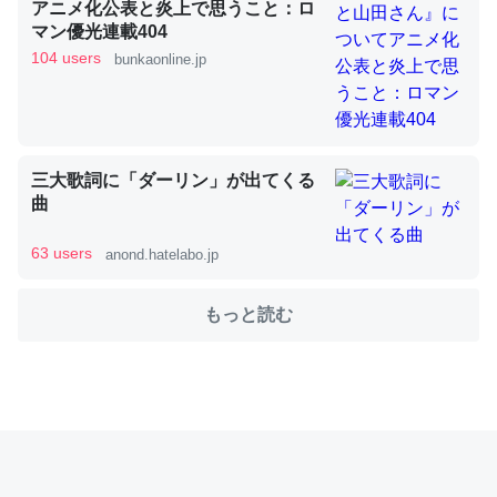
アニメ化公表と炎上で思うこと：ロ
マン優光連載404
104 users
bunkaonline.jp
これを元に考えるとカルシウムを大量に使う脊椎動物と貝
類は苦労してるんだな…。腹足類だと殻を無くしてナメク
ジになったり努力してるし。
─ニュース :: 【研究発表】昆虫学の大問題＝「昆虫はなぜ海にいな
いのか」に関する新仮説
三大歌詞に「ダーリン」が出てくる
曲
63 users
anond.hatelabo.jp
もっと読む
ウチもEchoを実家に置いて４年。でたまに覗いてる。ぼ
ちぼちRingも置こうかと画策中。あと、Googleマップで
位置情報を共有してる。電池残量や充電中かが分かるので
これ見て生きてるなって分かる。
─たまにLINEするくらいだった遠方の父67歳と僕。ITツール導入で
コミュニケーションが劇的に変化した｜tayorini by LIFULL介護