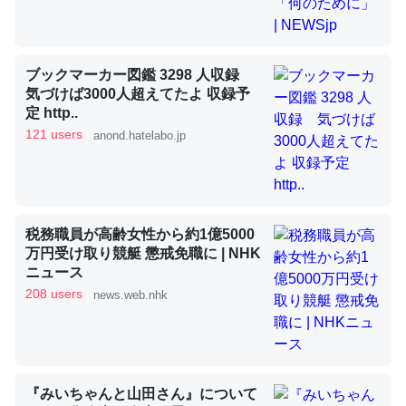
昆虫ってカルシウム少ないのか。知らんかった。調べたら
ブックマーカー図鑑 3298 人収録
コオロギのカルシウム分はエビの600分の1程度。
気づけば3000人超えてたよ 収録予
定 http..
─ニュース :: 【研究発表】昆虫学の大問題＝「昆虫はなぜ海にいな
いのか」に関する新仮説
121 users
anond.hatelabo.jp
税務職員が高齢女性から約1億5000
論文では「淡水はカルシウムも酸素も不足してて両方に不
万円受け取り競艇 懲戒免職に | NHK
利だから両方が拮抗してるのでは」とあって面白い。海に
ニュース
いる鋏角類（カブトガニ・ウミグモ）はカルシウムを使わ
208 users
news.web.nhk
ずキチンを強化してる筈だが、酵素が違うのか？
─ニュース :: 【研究発表】昆虫学の大問題＝「昆虫はなぜ海にいな
いのか」に関する新仮説
『みいちゃんと山田さん』について