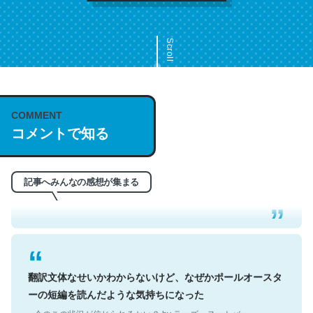
Scroll
COMMENT
これは名文。彼はとてもクレバーなんだろうなと凄く思
コメントで知る
う。英語少しでも読める人は原文もお勧め。自分はこの流
れ好き。Let’s Fucking Go. Then Covid hit. Shit.
─今のこの状況が信じられるかい？ by ラーズ・ヌートバー
記事へみんなの感想が集まる
翻訳文体なせいかわからないけど、なぜかポールオースタ
ーの短編を読んだような気持ちになった
─今のこの状況が信じられるかい？ by ラーズ・ヌートバー