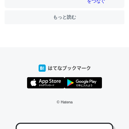
もっと読む
ちょうど同じ理由でEcho Show 8を設定中でした。Prime
とかSpotifyを支払う孝行もできる。一生で親と会える残
り時間を日数にすると1週間とかの人が多いそうだけど、
それを実質100倍以上に伸ばす効果があるはず……
─たまにLINEするくらいだった遠方の父67歳と僕。ITツール導入で
コミュニケーションが劇的に変化した｜tayorini by LIFULL介護
私も3年前ぐらいに祖母の家に設置した。ポケットWifiみ
© Hatena
たいなのでネット環境作ったけどAlexaしか使わないので
回線代ほとんどかからないですよ。参考：
https://toyoshi.hatenablog.com/entry/2019/05/15/1805
34