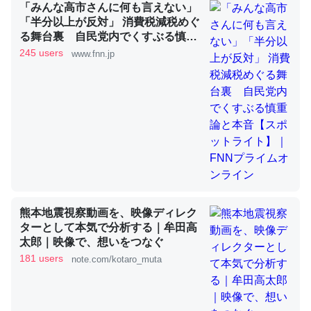
「みんな高市さんに何も言えない」
「半分以上が反対」 消費税減税めぐ
る舞台裏 自民党内でくすぶる慎重
これを元に考えるとカルシウムを大量に使う脊椎動物と貝
論と本音【スポットライト】｜FNN
245 users
www.fnn.jp
類は苦労してるんだな…。腹足類だと殻を無くしてナメク
プライムオンライン
ジになったり努力してるし。
─ニュース :: 【研究発表】昆虫学の大問題＝「昆虫はなぜ海にいな
いのか」に関する新仮説
ウチもEchoを実家に置いて４年。でたまに覗いてる。ぼ
熊本地震視察動画を、映像ディレク
ちぼちRingも置こうかと画策中。あと、Googleマップで
ターとして本気で分析する｜牟田高
位置情報を共有してる。電池残量や充電中かが分かるので
太郎｜映像で、想いをつなぐ
これ見て生きてるなって分かる。
181 users
note.com/kotaro_muta
─たまにLINEするくらいだった遠方の父67歳と僕。ITツール導入で
コミュニケーションが劇的に変化した｜tayorini by LIFULL介護