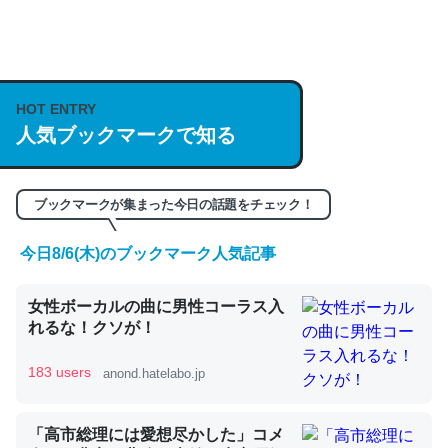
何気にChatGPTの仕組み、特に「トークン」について解
説してる記事が少ないので貴重な良記事。/続編来た
https://isobe324649.hatenablog.com/entry/2023/03/27
HOT ENTRY
人気ブックマークで知る
/064121
─GPTの仕組みと限界についての考察（１） - conceptualization
ブックマークが集まった今日の話題をチェック！
今日8/6(木)のブックマーク人気記事
これは良記事。32768トークンだと英語小説100ページ分
女性ボーカルの曲に男性コーラス入
くらい。小説でいう「ずっと前の伏線」は回収されないけ
れるな！クソが！
ど、短期記憶というには多い分量。進化すればするほど分
かりやすく強くなりそう
183 users
anond.hatelabo.jp
─GPTの仕組みと限界についての考察（１） - conceptualization
「高市総理には愛想尽かした」コメ