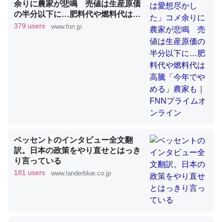
余りに農家が悲鳴 売値は生産原価
の半分以下に…肥料代や燃料代は高
騰「今年でやめる」農家も｜FNNプ
379 users
www.fnn.jp
ライムオンライン
昆虫ってカルシウム少ないのか。知らんかった。調べたら
コオロギのカルシウム分はエビの600分の1程度。
─ニュース :: 【研究発表】昆虫学の大問題＝「昆虫はなぜ海にいな
いのか」に関する新仮説
論文では「淡水はカルシウムも酸素も不足してて両方に不
ベッセントのインタビュー全文翻
利だから両方が拮抗してるのでは」とあって面白い。海に
訳。日本の政策をやり直せとはっき
いる鋏角類（カブトガニ・ウミグモ）はカルシウムを使わ
り言っている
ずキチンを強化してる筈だが、酵素が違うのか？
181 users
www.landerblue.co.jp
─ニュース :: 【研究発表】昆虫学の大問題＝「昆虫はなぜ海にいな
いのか」に関する新仮説