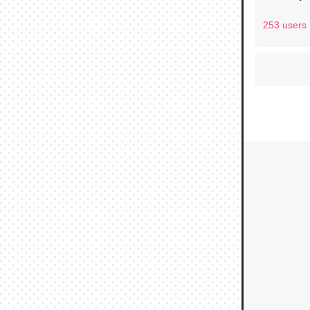
253 users
ウチもE
中。あと
れ見て生
─たまにL
た｜tayori
ちょうど同
きる。一
を実質1
─たまにL
た｜tayori