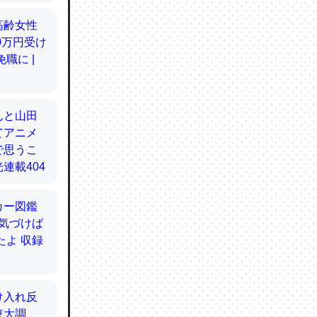
てるので
使わずキ
…。腹足