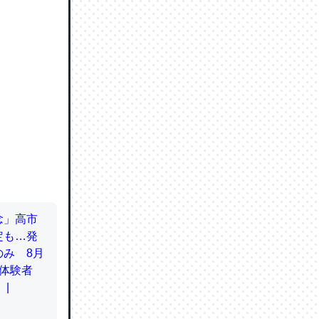
ので貴重
064121
ずっと前
ど分かり
分はエビ