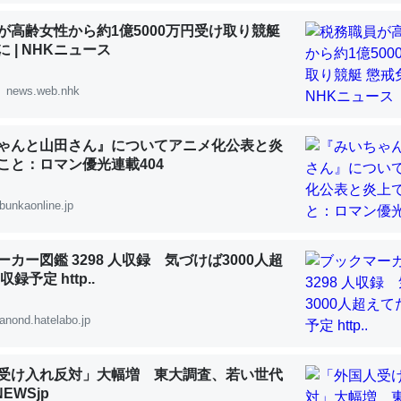
 :: 【研究発表】昆虫学の大問題＝「昆虫はなぜ海にいないのか」に関する新仮説
が高齢女性から約1億5000万円受け取り競艇
 | NHKニュース
news.web.nhk
「淡水はカルシウムも酸素も不足してて両方に不利だから両方が拮抗し
ゃんと山田さん』についてアニメ化公表と炎
って面白い。海にいる鋏角類（カブトガニ・ウミグモ）はカルシウムを
うこと：ロマン優光連載404
化してる筈だが、酵素が違うのか？
 :: 【研究発表】昆虫学の大問題＝「昆虫はなぜ海にいないのか」に関する新仮説
bunkaonline.jp
カー図鑑 3298 人収録 気づけば3000人超
録予定 http..
に考えるとカルシウムを大量に使う脊椎動物と貝類は苦労してるんだな
anond.hatelabo.jp
を無くしてナメクジになったり努力してるし。
 :: 【研究発表】昆虫学の大問題＝「昆虫はなぜ海にいないのか」に関する新仮説
受け入れ反対」大幅増 東大調査、若い世代
NEWSjp