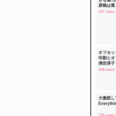
─ニュース
原稿は落
127 users
論文では
は」とあ
チンを強
オフセッ
─ニュース
印刷とオ
津田淳子
148 users
これを元
類だと殻
大激怒し
Everythi
─ニュース
126 users