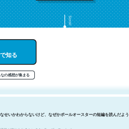
Scroll
で知る
文。彼はとてもクレバーなんだろうなと凄く思う。英語少しでも読める
分はこの流れ好き。Let’s Fucking Go. Then Covid hit. Shit.
状況が信じられるかい？ by ラーズ・ヌートバー
んなの感想が集まる
なせいかわからないけど、なぜかポールオースターの短編を読んだよう
状況が信じられるかい？ by ラーズ・ヌートバー