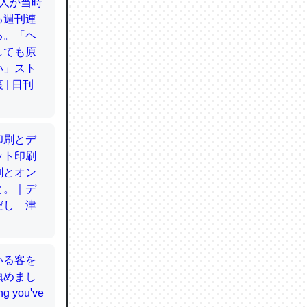
てるので
使わずキ
…。腹足