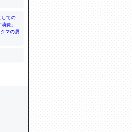
かと画策
るのでこ
的に変化し
う孝行もで
ど、それ
的に変化し