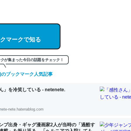
hatGPTの仕組み、特に「トークン」について解説してる記事が少ない
編来た https://isobe324649.hatenablog.com/entry/2023/03/27/
組みと限界についての考察（１） - conceptualization
クマークで知る
記事。32768トークンだと英語小説100ページ分くらい。小説でいう「
ークが集まった今日の話題をチェック！
は回収されないけど、短期記憶というには多い分量。進化すればするほ
くなりそう
(金)のブックマーク人気記事
組みと限界についての考察（１） - conceptualization
」を冷笑している - netenete.
nete-nete.hatenablog.com
カルシウム少ないのか。知らんかった。調べたらコオロギのカルシウム
ンプ出身・ギャグ漫画家2人が当時の「過酷す
分の1程度。
連載」を振り返る。「ヘルニアで入院しても