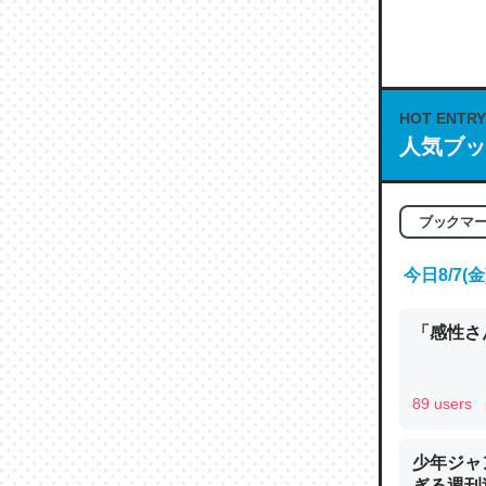
何気にC
な良記事。/続
─GPTの仕
HOT ENTRY
人気ブッ
これは良
ブックマ
の伏線」
やすく強
今日8/7
─GPTの仕
「感性さん
89 users
昆虫って
少年ジャ
の600
ぎる週刊