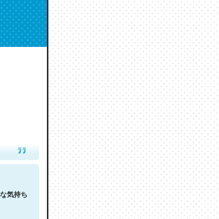
人は原文
な気持ち