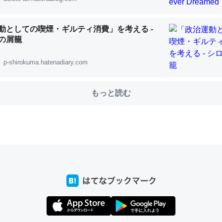
動としての喫煙・ギルティ消費」を考える -
の屑籠
choを実家に置いて４年。でたまに覗いてる。ぼちぼちRingも置こう
、Googleマップで位置情報を共有してる。電池残量や充電中かが分か
p-shirokuma.hatenadiary.com
きてるなって分かる。
INEするくらいだった遠方の父67歳と僕。ITツール導入でコミュニケーションが劇
ni by LIFULL介護
もっと読む
じ理由でEcho Show 8を設定中でした。PrimeとかSpotifyを支払
生で親と会える残り時間を日数にすると1週間とかの人が多いそうだけ
00倍以上に伸ばす効果があるはず……
INEするくらいだった遠方の父67歳と僕。ITツール導入でコミュニケーションが劇
ni by LIFULL介護