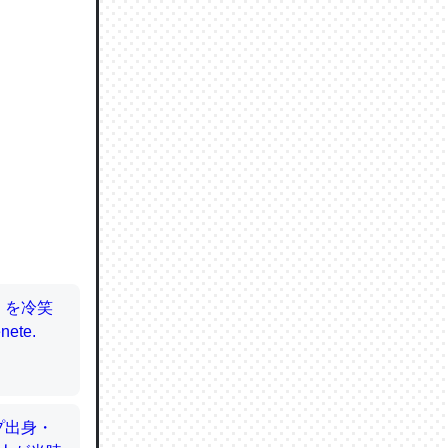
ので貴重
064121
ずっと前
ど分かり
分はエビ