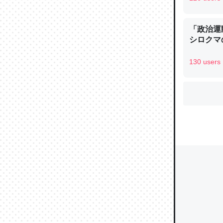
「政治運
シロクマ
ウチもE
中。あと
130 users
れ見て生
─たまにL
た｜tayori
ちょうど同
きる。一
を実質1
─たまにL
た｜tayori