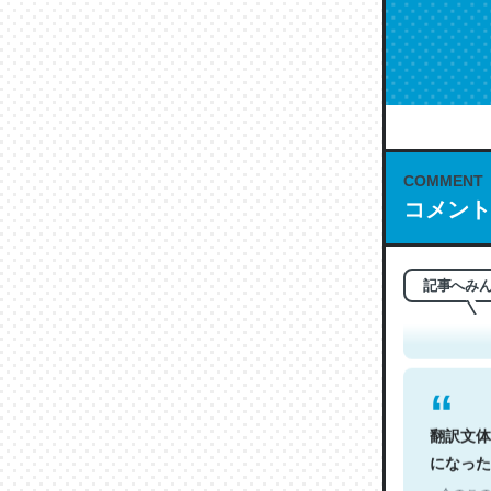
COMMENT
コメント
これは名
もお勧め。自
─今のこの
記事へみ
翻訳文体
になった
─今のこの