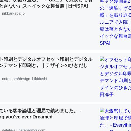
 :: 【研究発表】昆虫学の大問題＝「昆虫はなぜ海にいないのか」に関する新仮説
とさない」ストイックな舞台裏 | 日刊SPA!
nikkan-spa.jp
「淡水はカルシウムも酸素も不足してて両方に不利だから両方が拮抗し
って面白い。海にいる鋏角類（カブトガニ・ウミグモ）はカルシウムを
化してる筈だが、酵素が違うのか？
ト印刷とデジタルオフセット印刷とデジタル
 :: 【研究発表】昆虫学の大問題＝「昆虫はなぜ海にいないのか」に関する新仮説
ンデマンド印刷と。｜デザインのひきだし
note.com/design_hikidashi
に考えるとカルシウムを大量に使う脊椎動物と貝類は苦労してるんだな
を無くしてナメクジになったり努力してるし。
ている客を論理と理屈で鎮めました。 -
ng you've ever Dreamed
 :: 【研究発表】昆虫学の大問題＝「昆虫はなぜ海にいないのか」に関する新仮説
delete-all.hatenablog.com