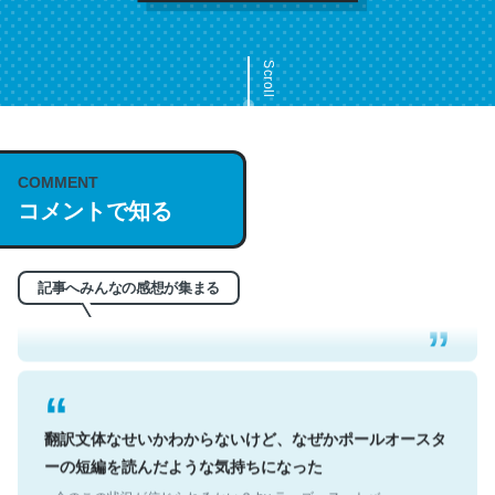
Scroll
COMMENT
これは名文。彼はとてもクレバーなんだろうなと凄く思
コメントで知る
う。英語少しでも読める人は原文もお勧め。自分はこの流
れ好き。Let’s Fucking Go. Then Covid hit. Shit.
記事へみんなの感想が集まる
─今のこの状況が信じられるかい？ by ラーズ・ヌートバー
翻訳文体なせいかわからないけど、なぜかポールオースタ
ーの短編を読んだような気持ちになった
─今のこの状況が信じられるかい？ by ラーズ・ヌートバー