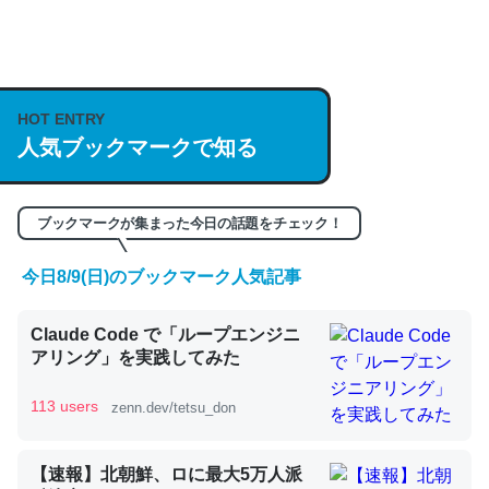
何気にChatGPTの仕組み、特に「トークン」について解
説してる記事が少ないので貴重な良記事。/続編来た
HOT ENTRY
https://isobe324649.hatenablog.com/entry/2023/03/27
人気ブックマークで知る
/064121
─GPTの仕組みと限界についての考察（１） - conceptualization
ブックマークが集まった今日の話題をチェック！
今日8/9(日)のブックマーク人気記事
これは良記事。32768トークンだと英語小説100ページ分
Claude Code で「ループエンジニ
くらい。小説でいう「ずっと前の伏線」は回収されないけ
アリング」を実践してみた
ど、短期記憶というには多い分量。進化すればするほど分
かりやすく強くなりそう
113 users
zenn.dev/tetsu_don
─GPTの仕組みと限界についての考察（１） - conceptualization
【速報】北朝鮮、ロに最大5万人派