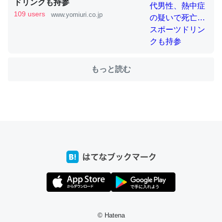
ドリンクも持参
109 users
www.yomiuri.co.jp
これを元に考えるとカルシウムを大量に使う脊椎動物と貝
類は苦労してるんだな…。腹足類だと殻を無くしてナメク
ジになったり努力してるし。
もっと読む
─ニュース :: 【研究発表】昆虫学の大問題＝「昆虫はなぜ海にいな
いのか」に関する新仮説
ウチもEchoを実家に置いて４年。でたまに覗いてる。ぼ
ちぼちRingも置こうかと画策中。あと、Googleマップで
位置情報を共有してる。電池残量や充電中かが分かるので
これ見て生きてるなって分かる。
─たまにLINEするくらいだった遠方の父67歳と僕。ITツール導入で
コミュニケーションが劇的に変化した｜tayorini by LIFULL介護
© Hatena