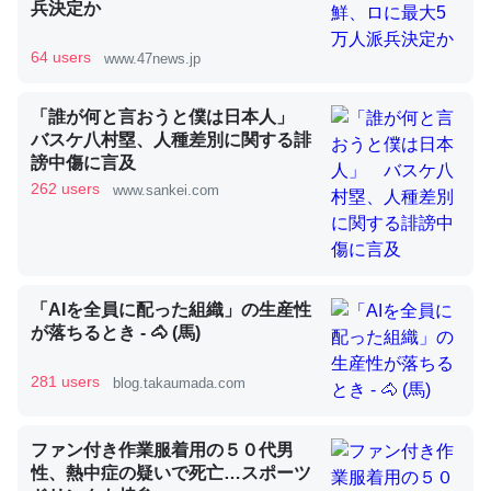
兵決定か
64 users
www.47news.jp
昆虫ってカルシウム少ないのか。知らんかった。調べたら
コオロギのカルシウム分はエビの600分の1程度。
「誰が何と言おうと僕は日本人」
バスケ八村塁、人種差別に関する誹
─ニュース :: 【研究発表】昆虫学の大問題＝「昆虫はなぜ海にいな
いのか」に関する新仮説
謗中傷に言及
262 users
www.sankei.com
論文では「淡水はカルシウムも酸素も不足してて両方に不
「AIを全員に配った組織」の生産性
利だから両方が拮抗してるのでは」とあって面白い。海に
が落ちるとき - 🐴 (馬)
いる鋏角類（カブトガニ・ウミグモ）はカルシウムを使わ
ずキチンを強化してる筈だが、酵素が違うのか？
281 users
blog.takaumada.com
─ニュース :: 【研究発表】昆虫学の大問題＝「昆虫はなぜ海にいな
いのか」に関する新仮説
ファン付き作業服着用の５０代男
性、熱中症の疑いで死亡…スポーツ