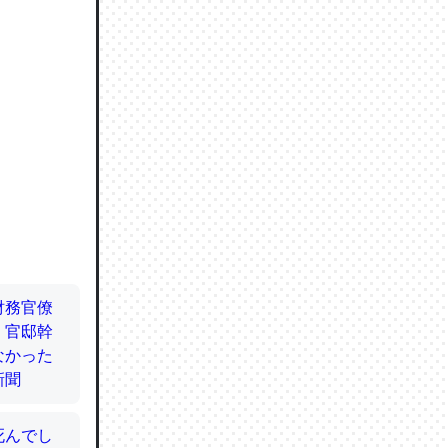
ので貴重
064121
ずっと前
ど分かり
分はエビ