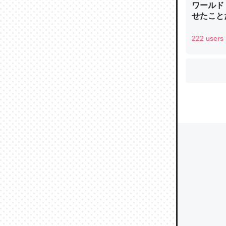
ワールド
せたこと
222 users
ウチもE
中。あと
れ見て生
─たまにL
た｜tayori
ちょうど同
きる。一
を実質1
─たまにL
た｜tayori