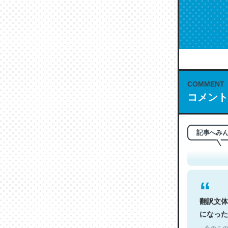
COMMENT
コメント
これは名
もお勧め。自
─今のこの
記事へみ
翻訳文体
になった
─今のこの