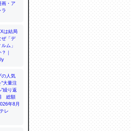
てるので
使わずキ
…。腹足