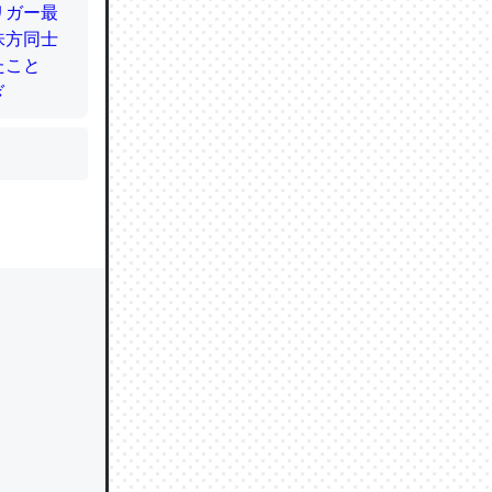
かと画策
るのでこ
的に変化し
う孝行もで
ど、それ
的に変化し