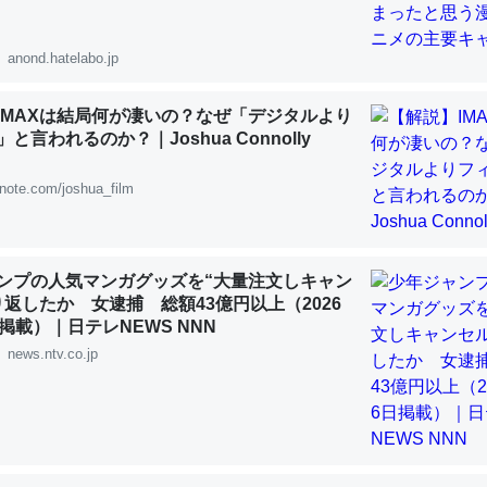
 :: 【研究発表】昆虫学の大問題＝「昆虫はなぜ海にいないのか」に関する新仮説
anond.hatelabo.jp
IMAXは結局何が凄いの？なぜ「デジタルより
と言われるのか？｜Joshua Connolly
「淡水はカルシウムも酸素も不足してて両方に不利だから両方が拮抗し
って面白い。海にいる鋏角類（カブトガニ・ウミグモ）はカルシウムを
note.com/joshua_film
化してる筈だが、酵素が違うのか？
 :: 【研究発表】昆虫学の大問題＝「昆虫はなぜ海にいないのか」に関する新仮説
ンプの人気マンガグッズを“大量注文しキャン
り返したか 女逮捕 総額43億円以上（2026
掲載）｜日テレNEWS NNN
news.ntv.co.jp
に考えるとカルシウムを大量に使う脊椎動物と貝類は苦労してるんだな
を無くしてナメクジになったり努力してるし。
 :: 【研究発表】昆虫学の大問題＝「昆虫はなぜ海にいないのか」に関する新仮説