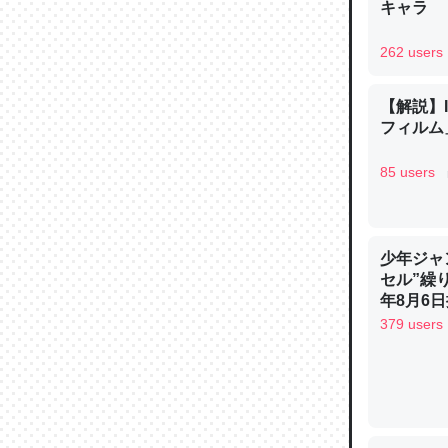
キャラ
─ニュース
262 users
【解説】
フィルム」
論文では
は」とあ
85 users
チンを強
─ニュース
少年ジャ
セル”繰
年8月6日
379 users
これを元
類だと殻
─ニュース