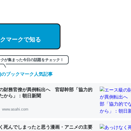
hatGPTの仕組み、特に「トークン」について解説してる記事が少ない
編来た https://isobe324649.hatenablog.com/entry/2023/03/27/
組みと限界についての考察（１） - conceptualization
クマークで知る
記事。32768トークンだと英語小説100ページ分くらい。小説でいう「
ークが集まった今日の話題をチェック！
は回収されないけど、短期記憶というには多い分量。進化すればするほ
くなりそう
(金)のブックマーク人気記事
組みと限界についての考察（１） - conceptualization
の財務官僚が異例転出へ 官邸幹部「協力的
たから」：朝日新聞
www.asahi.com
カルシウム少ないのか。知らんかった。調べたらコオロギのカルシウム
分の1程度。
く死んでしまったと思う漫画・アニメの主要