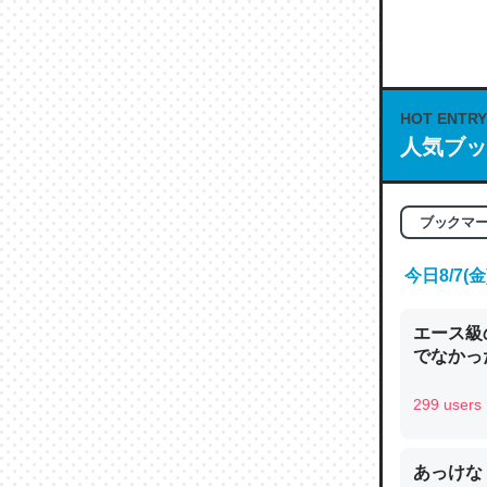
何気にC
な良記事。/続
─GPTの仕
HOT ENTRY
人気ブッ
これは良
ブックマ
の伏線」
やすく強
今日8/7
─GPTの仕
エース級
でなかっ
299 users
昆虫って
の600
あっけな