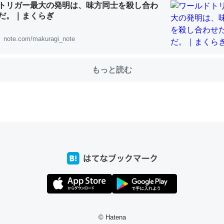
トリガー最大の発明は、味方同士を殺し合わ
だ。｜まくらぎ
note.com/makuragi_note
choを実家に置いて４年。でたまに覗いてる。ぼちぼちRingも置こう
、Googleマップで位置情報を共有してる。電池残量や充電中かが分か
きてるなって分かる。
もっと読む
INEするくらいだった遠方の父67歳と僕。ITツール導入でコミュニケーションが劇
ni by LIFULL介護
じ理由でEcho Show 8を設定中でした。PrimeとかSpotifyを支払
生で親と会える残り時間を日数にすると1週間とかの人が多いそうだけ
00倍以上に伸ばす効果があるはず……
INEするくらいだった遠方の父67歳と僕。ITツール導入でコミュニケーションが劇
ni by LIFULL介護
© Hatena