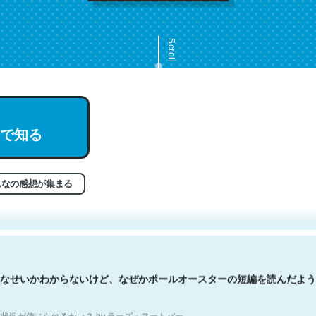
Scroll
で知る
文。彼はとてもクレバーなんだろうなと凄く思う。英語少しでも読める
分はこの流れ好き。Let’s Fucking Go. Then Covid hit. Shit.
状況が信じられるかい？ by ラーズ・ヌートバー
んなの感想が集まる
なせいかわからないけど、なぜかポールオースターの短編を読んだよう
状況が信じられるかい？ by ラーズ・ヌートバー