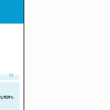
人は原文
な気持ち