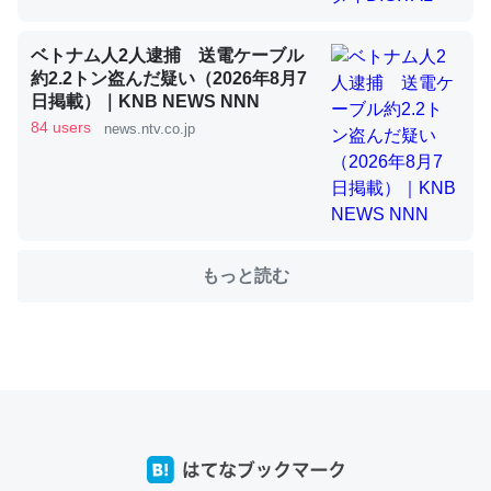
ベトナム人2人逮捕 送電ケーブル
これを元に考えるとカルシウムを大量に使う脊椎動物と貝
約2.2トン盗んだ疑い（2026年8月7
類は苦労してるんだな…。腹足類だと殻を無くしてナメク
日掲載）｜KNB NEWS NNN
ジになったり努力してるし。
84 users
news.ntv.co.jp
─ニュース :: 【研究発表】昆虫学の大問題＝「昆虫はなぜ海にいな
いのか」に関する新仮説
もっと読む
ウチもEchoを実家に置いて４年。でたまに覗いてる。ぼ
ちぼちRingも置こうかと画策中。あと、Googleマップで
位置情報を共有してる。電池残量や充電中かが分かるので
これ見て生きてるなって分かる。
─たまにLINEするくらいだった遠方の父67歳と僕。ITツール導入で
コミュニケーションが劇的に変化した｜tayorini by LIFULL介護