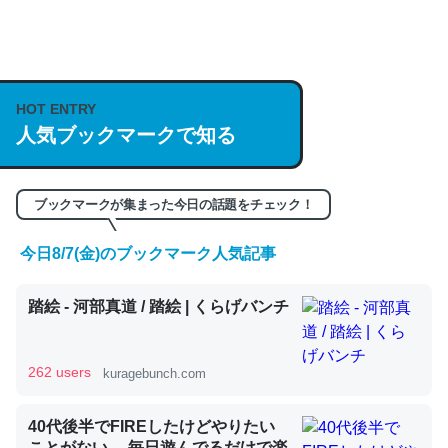
何気にChatGPTの仕組み、特に「トークン」について解
説してる記事が少ないので貴重な良記事。/続編来た
https://isobe324649.hatenablog.com/entry/2023/03/27
HOT ENTRY
/064121
人気ブックマークで知る
─GPTの仕組みと限界についての考察（１） - conceptualization
ブックマークが集まった今日の話題をチェック！
今日8/7(金)のブックマーク人気記事
これは良記事。32768トークンだと英語小説100ページ分
踏絵 - 河部真道 / 踏絵 | くらげバンチ
くらい。小説でいう「ずっと前の伏線」は回収されないけ
ど、短期記憶というには多い分量。進化すればするほど分
かりやすく強くなりそう
262 users
kuragebunch.com
─GPTの仕組みと限界についての考察（１） - conceptualization
40代後半でFIREしたけどやりたい
ことがない。 毎日遊んでるだけで楽