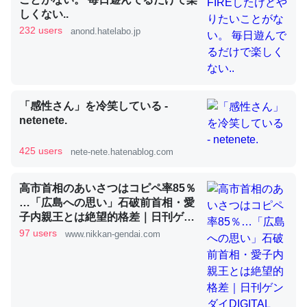
しくない..
232 users
anond.hatelabo.jp
昆虫ってカルシウム少ないのか。知らんかった。調べたら
コオロギのカルシウム分はエビの600分の1程度。
─ニュース :: 【研究発表】昆虫学の大問題＝「昆虫はなぜ海にいな
いのか」に関する新仮説
「感性さん」を冷笑している -
netenete.
425 users
nete-nete.hatenablog.com
論文では「淡水はカルシウムも酸素も不足してて両方に不
高市首相のあいさつはコピペ率85％
利だから両方が拮抗してるのでは」とあって面白い。海に
…「広島への思い」石破前首相・愛
子内親王とは絶望的格差｜日刊ゲン
いる鋏角類（カブトガニ・ウミグモ）はカルシウムを使わ
ダイDIGITAL
97 users
www.nikkan-gendai.com
ずキチンを強化してる筈だが、酵素が違うのか？
─ニュース :: 【研究発表】昆虫学の大問題＝「昆虫はなぜ海にいな
いのか」に関する新仮説