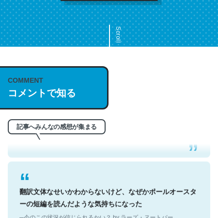
Scroll
COMMENT
これは名文。彼はとてもクレバーなんだろうなと凄く思
コメントで知る
う。英語少しでも読める人は原文もお勧め。自分はこの流
れ好き。Let’s Fucking Go. Then Covid hit. Shit.
─今のこの状況が信じられるかい？ by ラーズ・ヌートバー
記事へみんなの感想が集まる
翻訳文体なせいかわからないけど、なぜかポールオースタ
ーの短編を読んだような気持ちになった
─今のこの状況が信じられるかい？ by ラーズ・ヌートバー