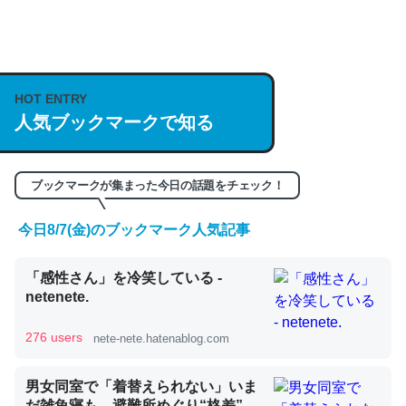
何気にChatGPTの仕組み、特に「トークン」について解
説してる記事が少ないので貴重な良記事。/続編来た
HOT ENTRY
https://isobe324649.hatenablog.com/entry/2023/03/27
人気ブックマークで知る
/064121
─GPTの仕組みと限界についての考察（１） - conceptualization
ブックマークが集まった今日の話題をチェック！
今日8/7(金)のブックマーク人気記事
これは良記事。32768トークンだと英語小説100ページ分
「感性さん」を冷笑している -
くらい。小説でいう「ずっと前の伏線」は回収されないけ
netenete.
ど、短期記憶というには多い分量。進化すればするほど分
かりやすく強くなりそう
276 users
nete-nete.hatenablog.com
─GPTの仕組みと限界についての考察（１） - conceptualization
男女同室で「着替えられない」いま
だ雑魚寝も…避難所めぐり“格差”