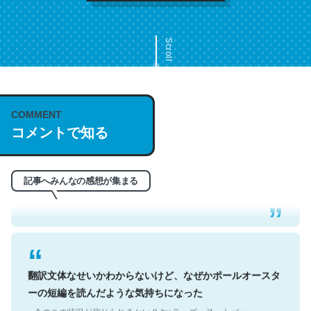
Scroll
COMMENT
これは名文。彼はとてもクレバーなんだろうなと凄く思
コメントで知る
う。英語少しでも読める人は原文もお勧め。自分はこの流
れ好き。Let’s Fucking Go. Then Covid hit. Shit.
─今のこの状況が信じられるかい？ by ラーズ・ヌートバー
記事へみんなの感想が集まる
翻訳文体なせいかわからないけど、なぜかポールオースタ
ーの短編を読んだような気持ちになった
─今のこの状況が信じられるかい？ by ラーズ・ヌートバー