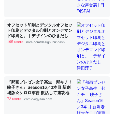
これを元に考えるとカルシウムを大量に使う脊椎動物と貝
類は苦労してるんだな…。腹足類だと殻を無くしてナメク
オフセット印刷とデジタルオフセッ
ジになったり努力してるし。
ト印刷とデジタル印刷とオンデマン
ド印刷と。｜デザインのひきだし
─ニュース :: 【研究発表】昆虫学の大問題＝「昆虫はなぜ海にいな
津田淳子
いのか」に関する新仮説
195 users
note.com/design_hikidashi
ウチもEchoを実家に置いて４年。でたまに覗いてる。ぼ
ちぼちRingも置こうかと画策中。あと、Googleマップで
『邦画プレゼン女子高生 邦キチ！
位置情報を共有してる。電池残量や充電中かが分かるので
映子さん』Season16／3本目 新劇
これ見て生きてるなって分かる。
場版☆ケロロ軍曹 復活して速攻地球
滅亡の危機であります！ - 服部昇大 |
72 users
comic-ogyaaa.com
─たまにLINEするくらいだった遠方の父67歳と僕。ITツール導入で
COMIC OGYAAA!!
コミュニケーションが劇的に変化した｜tayorini by LIFULL介護