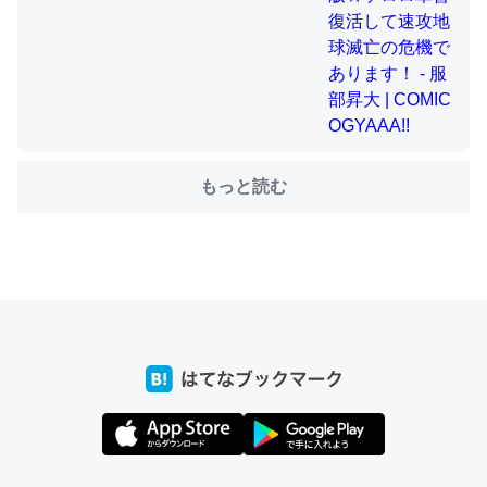
ちょうど同じ理由でEcho Show 8を設定中でした。Prime
とかSpotifyを支払う孝行もできる。一生で親と会える残
り時間を日数にすると1週間とかの人が多いそうだけど、
それを実質100倍以上に伸ばす効果があるはず……
もっと読む
─たまにLINEするくらいだった遠方の父67歳と僕。ITツール導入で
コミュニケーションが劇的に変化した｜tayorini by LIFULL介護
私も3年前ぐらいに祖母の家に設置した。ポケットWifiみ
たいなのでネット環境作ったけどAlexaしか使わないので
回線代ほとんどかからないですよ。参考：
https://toyoshi.hatenablog.com/entry/2019/05/15/1805
34