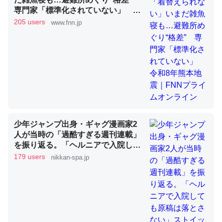
専門家「標準化されていない」 令
和8年熊本地震｜FNNプライムオン
205 users
www.fnn.jp
ライン
昆虫ってカルシウム少ないのか。知らんかった。調べたら
コオロギのカルシウム分はエビの600分の1程度。
─ニュース :: 【研究発表】昆虫学の大問題＝「昆虫はなぜ海にいな
いのか」に関する新仮説
少年ジャンプ出身・ギャグ漫画家2
論文では「淡水はカルシウムも酸素も不足してて両方に不
人が当時の「過酷すぎる週刊連載」
を振り返る。「ヘルニアで入院して
利だから両方が拮抗してるのでは」とあって面白い。海に
も原稿は落とさない」ストイックな
179 users
nikkan-spa.jp
いる鋏角類（カブトガニ・ウミグモ）はカルシウムを使わ
舞台裏 | 日刊SPA!
ずキチンを強化してる筈だが、酵素が違うのか？
─ニュース :: 【研究発表】昆虫学の大問題＝「昆虫はなぜ海にいな
いのか」に関する新仮説