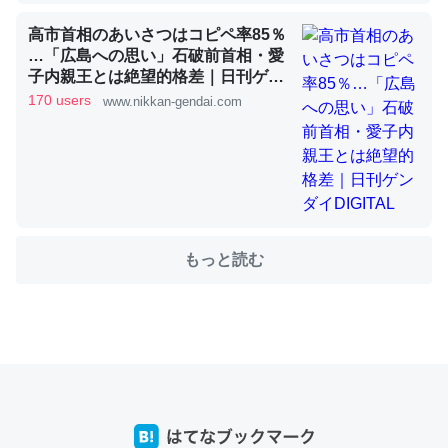
高市首相のあいさつはコピペ率85％
…「広島への思い」石破前首相・愛
これを元に考えるとカルシウムを大量に使う脊椎動物と貝
子内親王とは絶望的格差｜日刊ゲン
類は苦労してるんだな…。腹足類だと殻を無くしてナメク
ダイDIGITAL
170 users
www.nikkan-gendai.com
ジになったり努力してるし。
─ニュース :: 【研究発表】昆虫学の大問題＝「昆虫はなぜ海にいな
いのか」に関する新仮説
もっと読む
ウチもEchoを実家に置いて４年。でたまに覗いてる。ぼ
ちぼちRingも置こうかと画策中。あと、Googleマップで
位置情報を共有してる。電池残量や充電中かが分かるので
これ見て生きてるなって分かる。
─たまにLINEするくらいだった遠方の父67歳と僕。ITツール導入で
コミュニケーションが劇的に変化した｜tayorini by LIFULL介護