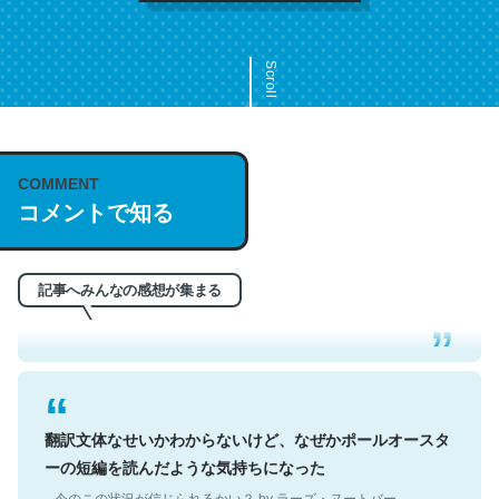
Scroll
COMMENT
これは名文。彼はとてもクレバーなんだろうなと凄く思
コメントで知る
う。英語少しでも読める人は原文もお勧め。自分はこの流
れ好き。Let’s Fucking Go. Then Covid hit. Shit.
─今のこの状況が信じられるかい？ by ラーズ・ヌートバー
記事へみんなの感想が集まる
翻訳文体なせいかわからないけど、なぜかポールオースタ
ーの短編を読んだような気持ちになった
─今のこの状況が信じられるかい？ by ラーズ・ヌートバー