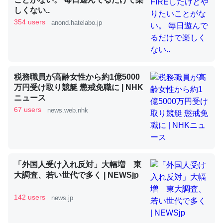
しくない..
354 users
anond.hatelabo.jp
昆虫ってカルシウム少ないのか。知らんかった。調べたら
コオロギのカルシウム分はエビの600分の1程度。
─ニュース :: 【研究発表】昆虫学の大問題＝「昆虫はなぜ海にいな
いのか」に関する新仮説
税務職員が高齢女性から約1億5000
万円受け取り競艇 懲戒免職に | NHK
ニュース
67 users
news.web.nhk
論文では「淡水はカルシウムも酸素も不足してて両方に不
利だから両方が拮抗してるのでは」とあって面白い。海に
いる鋏角類（カブトガニ・ウミグモ）はカルシウムを使わ
「外国人受け入れ反対」大幅増 東
ずキチンを強化してる筈だが、酵素が違うのか？
大調査、若い世代で多く | NEWSjp
─ニュース :: 【研究発表】昆虫学の大問題＝「昆虫はなぜ海にいな
いのか」に関する新仮説
142 users
news.jp