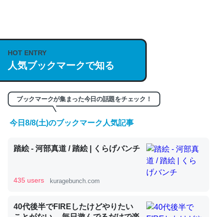
何気にChatGPTの仕組み、特に「トークン」について解
説してる記事が少ないので貴重な良記事。/続編来た
https://isobe324649.hatenablog.com/entry/2023/03/27
HOT ENTRY
人気ブックマークで知る
/064121
─GPTの仕組みと限界についての考察（１） - conceptualization
ブックマークが集まった今日の話題をチェック！
今日8/8(土)のブックマーク人気記事
これは良記事。32768トークンだと英語小説100ページ分
踏絵 - 河部真道 / 踏絵 | くらげバンチ
くらい。小説でいう「ずっと前の伏線」は回収されないけ
ど、短期記憶というには多い分量。進化すればするほど分
かりやすく強くなりそう
435 users
kuragebunch.com
─GPTの仕組みと限界についての考察（１） - conceptualization
40代後半でFIREしたけどやりたい
ことがない。 毎日遊んでるだけで楽