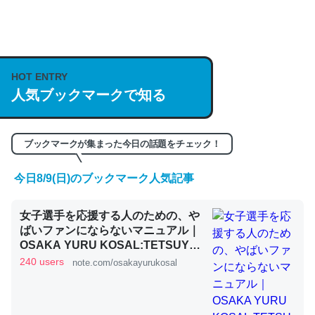
何気にChatGPTの仕組み、特に「トークン」について解
説してる記事が少ないので貴重な良記事。/続編来た
https://isobe324649.hatenablog.com/entry/2023/03/27
HOT ENTRY
人気ブックマークで知る
/064121
─GPTの仕組みと限界についての考察（１） - conceptualization
ブックマークが集まった今日の話題をチェック！
今日8/9(日)のブックマーク人気記事
これは良記事。32768トークンだと英語小説100ページ分
女子選手を応援する人のための、や
くらい。小説でいう「ずっと前の伏線」は回収されないけ
ばいファンにならないマニュアル｜
ど、短期記憶というには多い分量。進化すればするほど分
OSAKA YURU KOSAL:TETSUYA
かりやすく強くなりそう
KITAMOTO
240 users
note.com/osakayurukosal
─GPTの仕組みと限界についての考察（１） - conceptualization