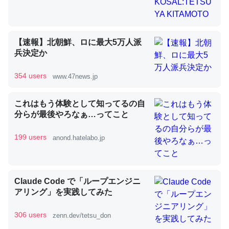
昆虫ってカルシウム少ないのか。知らんかった。調べたら
【速報】北朝鮮、ロに最大5万人派
コオロギのカルシウム分はエビの600分の1程度。
兵決定か
─ニュース :: 【研究発表】昆虫学の大問題＝「昆虫はなぜ海にいな
いのか」に関する新仮説
354 users
www.47news.jp
これはもう体験として知ってるの自
分らが最後やろなぁ…ってこと
199 users
論文では「淡水はカルシウムも酸素も不足してて両方に不
anond.hatelabo.jp
利だから両方が拮抗してるのでは」とあって面白い。海に
いる鋏角類（カブトガニ・ウミグモ）はカルシウムを使わ
ずキチンを強化してる筈だが、酵素が違うのか？
Claude Code で「ループエンジニ
─ニュース :: 【研究発表】昆虫学の大問題＝「昆虫はなぜ海にいな
アリング」を実践してみた
いのか」に関する新仮説
306 users
zenn.dev/tetsu_don