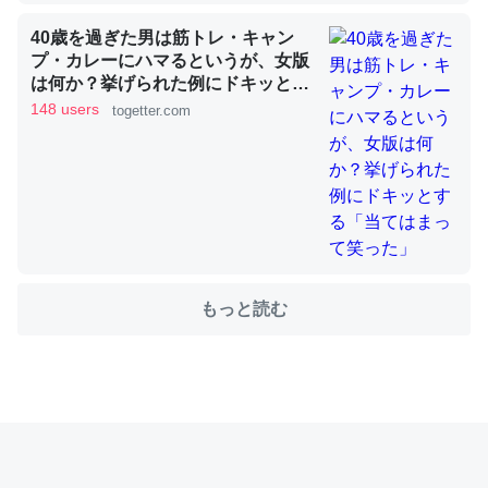
40歳を過ぎた男は筋トレ・キャン
プ・カレーにハマるというが、女版
これを元に考えるとカルシウムを大量に使う脊椎動物と貝
は何か？挙げられた例にドキッとす
類は苦労してるんだな…。腹足類だと殻を無くしてナメク
る「当てはまって笑った」
148 users
togetter.com
ジになったり努力してるし。
─ニュース :: 【研究発表】昆虫学の大問題＝「昆虫はなぜ海にいな
いのか」に関する新仮説
もっと読む
ウチもEchoを実家に置いて４年。でたまに覗いてる。ぼ
ちぼちRingも置こうかと画策中。あと、Googleマップで
位置情報を共有してる。電池残量や充電中かが分かるので
これ見て生きてるなって分かる。
─たまにLINEするくらいだった遠方の父67歳と僕。ITツール導入で
コミュニケーションが劇的に変化した｜tayorini by LIFULL介護