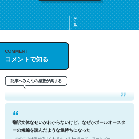
Scroll
COMMENT
これは名文。彼はとてもクレバーなんだろうなと凄く思
コメントで知る
う。英語少しでも読める人は原文もお勧め。自分はこの流
れ好き。Let’s Fucking Go. Then Covid hit. Shit.
─今のこの状況が信じられるかい？ by ラーズ・ヌートバー
記事へみんなの感想が集まる
翻訳文体なせいかわからないけど、なぜかポールオースタ
ーの短編を読んだような気持ちになった
─今のこの状況が信じられるかい？ by ラーズ・ヌートバー