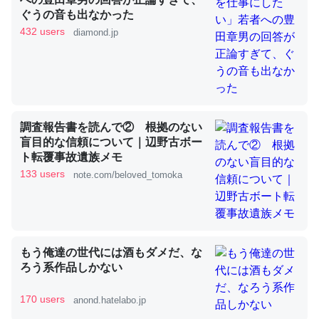
ぐうの音も出なかった
432 users
diamond.jp
これを元に考えるとカルシウムを大量に使う脊椎動物と貝
類は苦労してるんだな…。腹足類だと殻を無くしてナメク
ジになったり努力してるし。
─ニュース :: 【研究発表】昆虫学の大問題＝「昆虫はなぜ海にいな
いのか」に関する新仮説
調査報告書を読んで② 根拠のない
盲目的な信頼について｜辺野古ボー
ト転覆事故遺族メモ
133 users
note.com/beloved_tomoka
ウチもEchoを実家に置いて４年。でたまに覗いてる。ぼ
ちぼちRingも置こうかと画策中。あと、Googleマップで
位置情報を共有してる。電池残量や充電中かが分かるので
もう俺達の世代には酒もダメだ、な
これ見て生きてるなって分かる。
ろう系作品しかない
─たまにLINEするくらいだった遠方の父67歳と僕。ITツール導入で
コミュニケーションが劇的に変化した｜tayorini by LIFULL介護
170 users
anond.hatelabo.jp