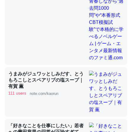
昆虫ってカルシウム少ないのか。知らんかった。調べたら
コオロギのカルシウム分はエビの600分の1程度。
─ニュース :: 【研究発表】昆虫学の大問題＝「昆虫はなぜ海にいな
いのか」に関する新仮説
うまみがジュワッとしみだす、とう
論文では「淡水はカルシウムも酸素も不足してて両方に不
もろこしとスペアリブの塩スープ｜
有賀 薫
利だから両方が拮抗してるのでは」とあって面白い。海に
111 users
note.com/kaorun
いる鋏角類（カブトガニ・ウミグモ）はカルシウムを使わ
ずキチンを強化してる筈だが、酵素が違うのか？
─ニュース :: 【研究発表】昆虫学の大問題＝「昆虫はなぜ海にいな
いのか」に関する新仮説
「好きなことを仕事にしたい」若者
への豊田章男の回答が正論すぎて、