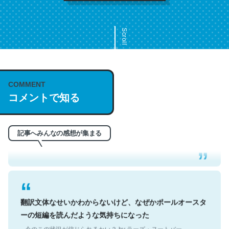
Scroll
COMMENT
これは名文。彼はとてもクレバーなんだろうなと凄く思
コメントで知る
う。英語少しでも読める人は原文もお勧め。自分はこの流
れ好き。Let’s Fucking Go. Then Covid hit. Shit.
─今のこの状況が信じられるかい？ by ラーズ・ヌートバー
記事へみんなの感想が集まる
翻訳文体なせいかわからないけど、なぜかポールオースタ
ーの短編を読んだような気持ちになった
─今のこの状況が信じられるかい？ by ラーズ・ヌートバー