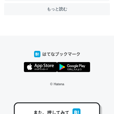
もっと読む
ちょうど同じ理由でEcho Show 8を設定中でした。Prime
とかSpotifyを支払う孝行もできる。一生で親と会える残
り時間を日数にすると1週間とかの人が多いそうだけど、
それを実質100倍以上に伸ばす効果があるはず……
─たまにLINEするくらいだった遠方の父67歳と僕。ITツール導入で
コミュニケーションが劇的に変化した｜tayorini by LIFULL介護
© Hatena
私も3年前ぐらいに祖母の家に設置した。ポケットWifiみ
たいなのでネット環境作ったけどAlexaしか使わないので
回線代ほとんどかからないですよ。参考：
https://toyoshi.hatenablog.com/entry/2019/05/15/1805
34