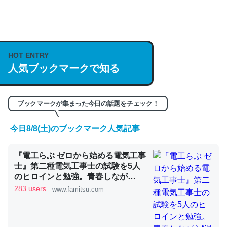
何気にChatGPTの仕組み、特に「トークン」について解
説してる記事が少ないので貴重な良記事。/続編来た
https://isobe324649.hatenablog.com/entry/2023/03/27
HOT ENTRY
人気ブックマークで知る
/064121
─GPTの仕組みと限界についての考察（１） - conceptualization
ブックマークが集まった今日の話題をチェック！
今日8/8(土)のブックマーク人気記事
これは良記事。32768トークンだと英語小説100ページ分
『電工らぶ ゼロから始める電気工事
くらい。小説でいう「ずっと前の伏線」は回収されないけ
士』第二種電気工事士の試験を5人
ど、短期記憶というには多い分量。進化すればするほど分
のヒロインと勉強。青春しなが
かりやすく強くなりそう
ら“過去問1000問”や“本番形式CBT
283 users
www.famitsu.com
模擬試験”で本格的に学べるノベル
─GPTの仕組みと限界についての考察（１） - conceptualization
ゲーム | ゲーム・エンタメ最新情報
のファミ通.com