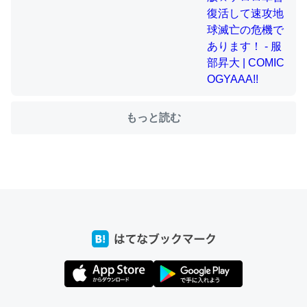
ちょうど同じ理由でEcho Show 8を設定中でした。Prime
とかSpotifyを支払う孝行もできる。一生で親と会える残
り時間を日数にすると1週間とかの人が多いそうだけど、
それを実質100倍以上に伸ばす効果があるはず……
もっと読む
─たまにLINEするくらいだった遠方の父67歳と僕。ITツール導入で
コミュニケーションが劇的に変化した｜tayorini by LIFULL介護
私も3年前ぐらいに祖母の家に設置した。ポケットWifiみ
たいなのでネット環境作ったけどAlexaしか使わないので
回線代ほとんどかからないですよ。参考：
https://toyoshi.hatenablog.com/entry/2019/05/15/1805
34