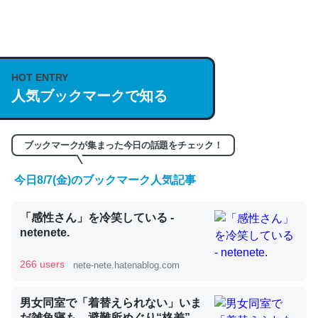
何気にChatGPTの仕組み、特に「トークン」について解
説してる記事が少ないので貴重な良記事。/続編来た
https://isobe324649.hatenablog.com/entry/2023/03/27
HOT ENTRY
人気ブックマークで知る
/064121
─GPTの仕組みと限界についての考察（１） - conceptualization
ブックマークが集まった今日の話題をチェック！
今日8/7(金)のブックマーク人気記事
これは良記事。32768トークンだと英語小説100ページ分
「感性さん」を冷笑している -
くらい。小説でいう「ずっと前の伏線」は回収されないけ
netenete.
ど、短期記憶というには多い分量。進化すればするほど分
かりやすく強くなりそう
266 users
nete-nete.hatenablog.com
─GPTの仕組みと限界についての考察（１） - conceptualization
男女同室で「着替えられない」いま
だ雑魚寝も…避難所めぐり“格差”