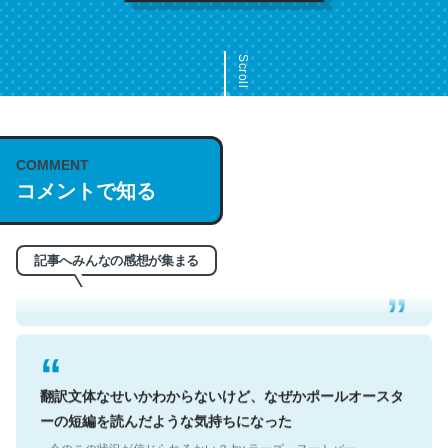
Scroll
COMMENT
これは名文。彼はとてもクレバーなんだろうなと凄く思
コメントで知る
う。英語少しでも読める人は原文もお勧め。自分はこの流
れ好き。Let’s Fucking Go. Then Covid hit. Shit.
─今のこの状況が信じられるかい？ by ラーズ・ヌートバー
記事へみんなの感想が集まる
翻訳文体なせいかわからないけど、なぜかポールオースタ
ーの短編を読んだような気持ちになった
─今のこの状況が信じられるかい？ by ラーズ・ヌートバー