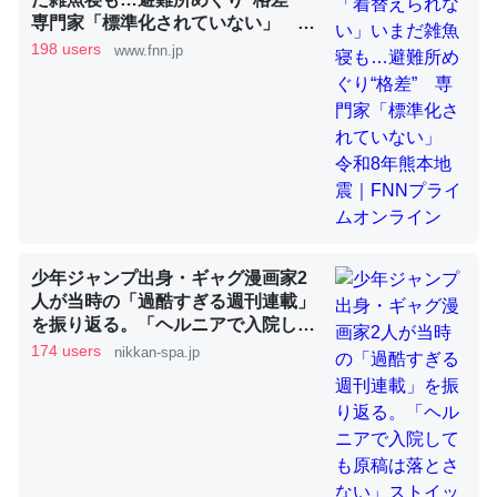
専門家「標準化されていない」 令
和8年熊本地震｜FNNプライムオン
198 users
www.fnn.jp
ライン
昆虫ってカルシウム少ないのか。知らんかった。調べたら
コオロギのカルシウム分はエビの600分の1程度。
─ニュース :: 【研究発表】昆虫学の大問題＝「昆虫はなぜ海にいな
いのか」に関する新仮説
少年ジャンプ出身・ギャグ漫画家2
論文では「淡水はカルシウムも酸素も不足してて両方に不
人が当時の「過酷すぎる週刊連載」
を振り返る。「ヘルニアで入院して
利だから両方が拮抗してるのでは」とあって面白い。海に
も原稿は落とさない」ストイックな
174 users
nikkan-spa.jp
いる鋏角類（カブトガニ・ウミグモ）はカルシウムを使わ
舞台裏 | 日刊SPA!
ずキチンを強化してる筈だが、酵素が違うのか？
─ニュース :: 【研究発表】昆虫学の大問題＝「昆虫はなぜ海にいな
いのか」に関する新仮説