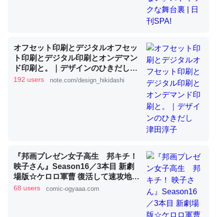
これを元に考えるとカルシウムを大量に使う脊椎動物と貝
類は苦労してるんだな…。腹足類だと殻を無くしてナメク
オフセット印刷とデジタルオフセッ
ジになったり努力してるし。
ト印刷とデジタル印刷とオンデマン
ド印刷と。｜デザインのひきだし
─ニュース :: 【研究発表】昆虫学の大問題＝「昆虫はなぜ海にいな
いのか」に関する新仮説
津田淳子
192 users
note.com/design_hikidashi
ウチもEchoを実家に置いて４年。でたまに覗いてる。ぼ
ちぼちRingも置こうかと画策中。あと、Googleマップで
『邦画プレゼン女子高生 邦キチ！
位置情報を共有してる。電池残量や充電中かが分かるので
映子さん』Season16／3本目 新劇
これ見て生きてるなって分かる。
場版☆ケロロ軍曹 復活して速攻地球
滅亡の危機であります！ - 服部昇大 |
68 users
comic-ogyaaa.com
─たまにLINEするくらいだった遠方の父67歳と僕。ITツール導入で
COMIC OGYAAA!!
コミュニケーションが劇的に変化した｜tayorini by LIFULL介護