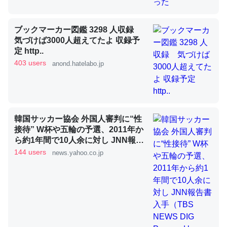
ブックマーカー図鑑 3298 人収録
昆虫ってカルシウム少ないのか。知らんかった。調べたら
気づけば3000人超えてたよ 収録予
コオロギのカルシウム分はエビの600分の1程度。
定 http..
403 users
anond.hatelabo.jp
─ニュース :: 【研究発表】昆虫学の大問題＝「昆虫はなぜ海にいな
いのか」に関する新仮説
韓国サッカー協会 外国人審判に“性
接待” W杯や五輪の予選、2011年か
論文では「淡水はカルシウムも酸素も不足してて両方に不
ら約1年間で10人余に対し JNN報告
利だから両方が拮抗してるのでは」とあって面白い。海に
書入手（TBS NEWS DIG Powered
144 users
news.yahoo.co.jp
by JNN） - Yahoo!ニュース
いる鋏角類（カブトガニ・ウミグモ）はカルシウムを使わ
ずキチンを強化してる筈だが、酵素が違うのか？
─ニュース :: 【研究発表】昆虫学の大問題＝「昆虫はなぜ海にいな
いのか」に関する新仮説