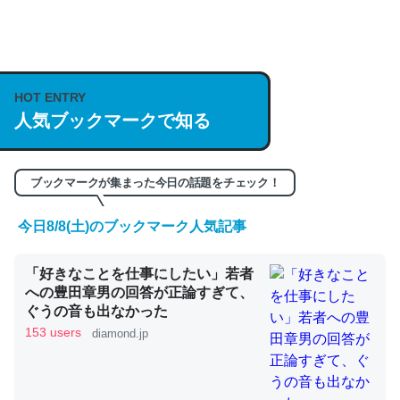
何気にChatGPTの仕組み、特に「トークン」について解
説してる記事が少ないので貴重な良記事。/続編来た
HOT ENTRY
https://isobe324649.hatenablog.com/entry/2023/03/27
人気ブックマークで知る
/064121
─GPTの仕組みと限界についての考察（１） - conceptualization
ブックマークが集まった今日の話題をチェック！
今日8/8(土)のブックマーク人気記事
これは良記事。32768トークンだと英語小説100ページ分
「好きなことを仕事にしたい」若者
くらい。小説でいう「ずっと前の伏線」は回収されないけ
への豊田章男の回答が正論すぎて、
ど、短期記憶というには多い分量。進化すればするほど分
ぐうの音も出なかった
かりやすく強くなりそう
153 users
diamond.jp
─GPTの仕組みと限界についての考察（１） - conceptualization