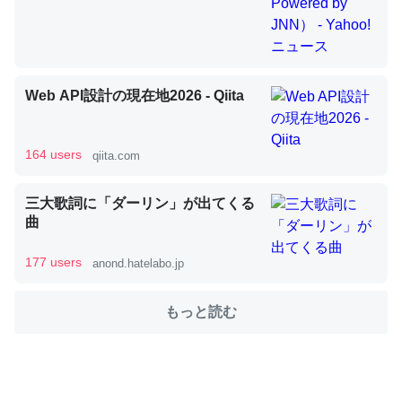
これを元に考えるとカルシウムを大量に使う脊椎動物と貝
類は苦労してるんだな…。腹足類だと殻を無くしてナメク
Web API設計の現在地2026 - Qiita
ジになったり努力してるし。
─ニュース :: 【研究発表】昆虫学の大問題＝「昆虫はなぜ海にいな
いのか」に関する新仮説
164 users
qiita.com
三大歌詞に「ダーリン」が出てくる
曲
ウチもEchoを実家に置いて４年。でたまに覗いてる。ぼ
177 users
anond.hatelabo.jp
ちぼちRingも置こうかと画策中。あと、Googleマップで
位置情報を共有してる。電池残量や充電中かが分かるので
もっと読む
これ見て生きてるなって分かる。
─たまにLINEするくらいだった遠方の父67歳と僕。ITツール導入で
コミュニケーションが劇的に変化した｜tayorini by LIFULL介護