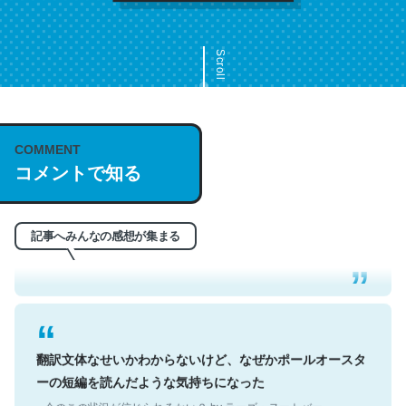
Scroll
COMMENT
これは名文。彼はとてもクレバーなんだろうなと凄く思
コメントで知る
う。英語少しでも読める人は原文もお勧め。自分はこの流
れ好き。Let’s Fucking Go. Then Covid hit. Shit.
─今のこの状況が信じられるかい？ by ラーズ・ヌートバー
記事へみんなの感想が集まる
翻訳文体なせいかわからないけど、なぜかポールオースタ
ーの短編を読んだような気持ちになった
─今のこの状況が信じられるかい？ by ラーズ・ヌートバー