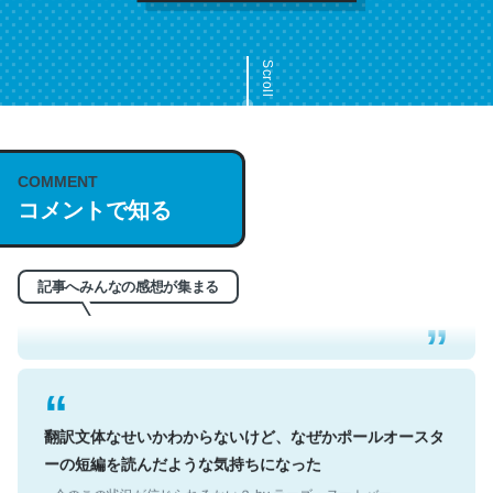
Scroll
COMMENT
これは名文。彼はとてもクレバーなんだろうなと凄く思
コメントで知る
う。英語少しでも読める人は原文もお勧め。自分はこの流
れ好き。Let’s Fucking Go. Then Covid hit. Shit.
─今のこの状況が信じられるかい？ by ラーズ・ヌートバー
記事へみんなの感想が集まる
翻訳文体なせいかわからないけど、なぜかポールオースタ
ーの短編を読んだような気持ちになった
─今のこの状況が信じられるかい？ by ラーズ・ヌートバー