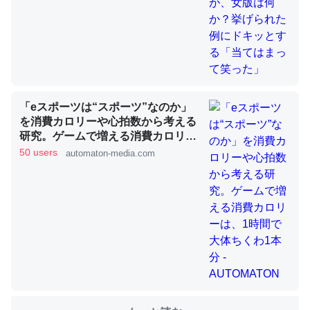
これを元に考えるとカルシウムを大量に使う脊椎動物と貝
類は苦労してるんだな…。腹足類だと殻を無くしてナメク
ジになったり努力してるし。
─ニュース :: 【研究発表】昆虫学の大問題＝「昆虫はなぜ海にいな
「eスポーツは“スポーツ”なのか」
いのか」に関する新仮説
を消費カロリーや心拍数から考える
研究。ゲームで増える消費カロリー
は、1時間で大体ちくわ1本分 -
50 users
automaton-media.com
AUTOMATON
ウチもEchoを実家に置いて４年。でたまに覗いてる。ぼ
ちぼちRingも置こうかと画策中。あと、Googleマップで
位置情報を共有してる。電池残量や充電中かが分かるので
これ見て生きてるなって分かる。
─たまにLINEするくらいだった遠方の父67歳と僕。ITツール導入で
コミュニケーションが劇的に変化した｜tayorini by LIFULL介護