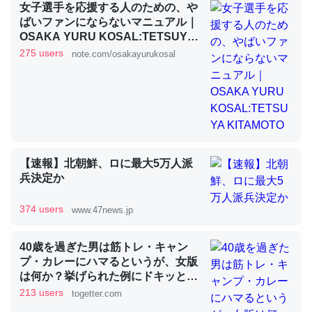
女子選手を応援する人のための、や
ばいファンにならないマニュアル｜
OSAKA YURU KOSAL:TETSUYA
KITAMOTO
昆虫ってカルシウム少ないのか。知らんかった。調べたら
275 users
note.com/osakayurukosal
コオロギのカルシウム分はエビの600分の1程度。
─ニュース :: 【研究発表】昆虫学の大問題＝「昆虫はなぜ海にいな
いのか」に関する新仮説
【速報】北朝鮮、ロに最大5万人派
兵決定か
論文では「淡水はカルシウムも酸素も不足してて両方に不
利だから両方が拮抗してるのでは」とあって面白い。海に
374 users
www.47news.jp
いる鋏角類（カブトガニ・ウミグモ）はカルシウムを使わ
ずキチンを強化してる筈だが、酵素が違うのか？
40歳を過ぎた男は筋トレ・キャン
─ニュース :: 【研究発表】昆虫学の大問題＝「昆虫はなぜ海にいな
プ・カレーにハマるというが、女版
いのか」に関する新仮説
は何か？挙げられた例にドキッとす
る「当てはまって笑った」
213 users
togetter.com