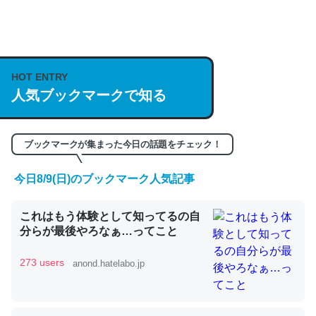
何気にChatGPTの仕組み、特に「トークン」について解
説してる記事が少ないので貴重な良記事。/続編来た
HOT ENTRY
https://isobe324649.hatenablog.com/entry/2023/03/27
人気ブックマークで知る
/064121
─GPTの仕組みと限界についての考察（１） - conceptualization
ブックマークが集まった今日の話題をチェック！
今日8/9(日)のブックマーク人気記事
これは良記事。32768トークンだと英語小説100ページ分
これはもう体験として知ってるの自
くらい。小説でいう「ずっと前の伏線」は回収されないけ
分らが最後やろなぁ…ってこと
ど、短期記憶というには多い分量。進化すればするほど分
かりやすく強くなりそう
273 users
anond.hatelabo.jp
─GPTの仕組みと限界についての考察（１） - conceptualization