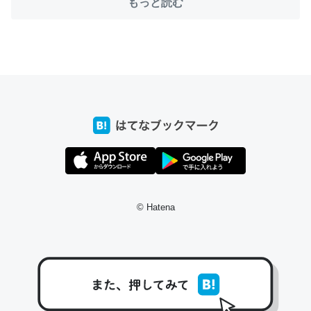
もっと読む
ちょうど同じ理由でEcho Show 8を設定中でした。Prime
とかSpotifyを支払う孝行もできる。一生で親と会える残
り時間を日数にすると1週間とかの人が多いそうだけど、
それを実質100倍以上に伸ばす効果があるはず……
─たまにLINEするくらいだった遠方の父67歳と僕。ITツール導入で
コミュニケーションが劇的に変化した｜tayorini by LIFULL介護
© Hatena
私も3年前ぐらいに祖母の家に設置した。ポケットWifiみ
たいなのでネット環境作ったけどAlexaしか使わないので
回線代ほとんどかからないですよ。参考：
https://toyoshi.hatenablog.com/entry/2019/05/15/1805
34