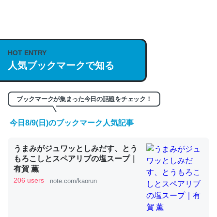
何気にChatGPTの仕組み、特に「トークン」について解
説してる記事が少ないので貴重な良記事。/続編来た
https://isobe324649.hatenablog.com/entry/2023/03/27
HOT ENTRY
/064121
人気ブックマークで知る
─GPTの仕組みと限界についての考察（１） - conceptualization
ブックマークが集まった今日の話題をチェック！
今日8/9(日)のブックマーク人気記事
これは良記事。32768トークンだと英語小説100ページ分
くらい。小説でいう「ずっと前の伏線」は回収されないけ
うまみがジュワッとしみだす、とう
もろこしとスペアリブの塩スープ｜
ど、短期記憶というには多い分量。進化すればするほど分
有賀 薫
かりやすく強くなりそう
206 users
note.com/kaorun
─GPTの仕組みと限界についての考察（１） - conceptualization