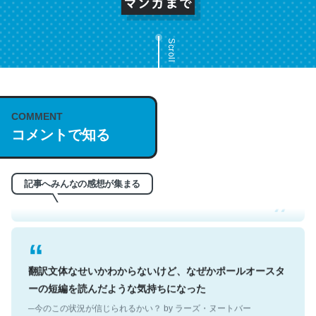
Scroll
COMMENT
これは名文。彼はとてもクレバーなんだろうなと凄く思
コメントで知る
う。英語少しでも読める人は原文もお勧め。自分はこの流
れ好き。Let’s Fucking Go. Then Covid hit. Shit.
─今のこの状況が信じられるかい？ by ラーズ・ヌートバー
記事へみんなの感想が集まる
翻訳文体なせいかわからないけど、なぜかポールオースタ
ーの短編を読んだような気持ちになった
─今のこの状況が信じられるかい？ by ラーズ・ヌートバー