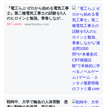
『電工らぶ ゼロから始める電気工事
士』第二種電気工事士の試験を5人
昆虫ってカルシウム少ないのか。知らんかった。調べたら
のヒロインと勉強。青春しなが
コオロギのカルシウム分はエビの600分の1程度。
ら“過去問1000問”や“本番形式CBT
347 users
www.famitsu.com
─ニュース :: 【研究発表】昆虫学の大問題＝「昆虫はなぜ海にいな
模擬試験”で本格的に学べるノベル
いのか」に関する新仮説
ゲーム | ゲーム・エンタメ最新情報
のファミ通.com
論文では「淡水はカルシウムも酸素も不足してて両方に不
利だから両方が拮抗してるのでは」とあって面白い。海に
いる鋏角類（カブトガニ・ウミグモ）はカルシウムを使わ
ずキチンを強化してる筈だが、酵素が違うのか？
─ニュース :: 【研究発表】昆虫学の大問題＝「昆虫はなぜ海にいな
いのか」に関する新仮説
戦時中、大学で輸血の人体実験 患
者に動物の血使用、死亡例も