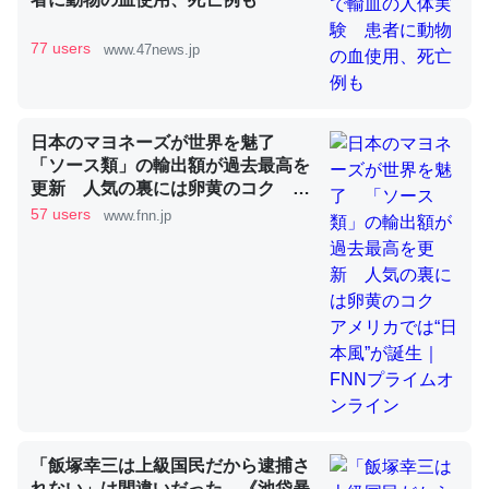
77 users
www.47news.jp
これを元に考えるとカルシウムを大量に使う脊椎動物と貝
類は苦労してるんだな…。腹足類だと殻を無くしてナメク
ジになったり努力してるし。
日本のマヨネーズが世界を魅了
─ニュース :: 【研究発表】昆虫学の大問題＝「昆虫はなぜ海にいな
いのか」に関する新仮説
「ソース類」の輸出額が過去最高を
更新 人気の裏には卵黄のコク ア
メリカでは“日本風”が誕生｜FNNプ
57 users
www.fnn.jp
ライムオンライン
ウチもEchoを実家に置いて４年。でたまに覗いてる。ぼ
ちぼちRingも置こうかと画策中。あと、Googleマップで
位置情報を共有してる。電池残量や充電中かが分かるので
これ見て生きてるなって分かる。
─たまにLINEするくらいだった遠方の父67歳と僕。ITツール導入で
コミュニケーションが劇的に変化した｜tayorini by LIFULL介護
「飯塚幸三は上級国民だから逮捕さ
れない」は間違いだった…《池袋暴