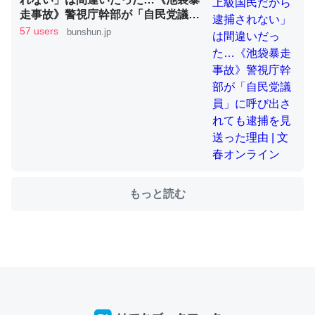
走事故》警視庁幹部が「自民党議
員」に呼び出されても逮捕を見送っ
57 users
bunshun.jp
た理由 | 文春オンライン
ちょうど同じ理由でEcho Show 8を設定中でした。Prime
とかSpotifyを支払う孝行もできる。一生で親と会える残
り時間を日数にすると1週間とかの人が多いそうだけど、
それを実質100倍以上に伸ばす効果があるはず……
─たまにLINEするくらいだった遠方の父67歳と僕。ITツール導入で
コミュニケーションが劇的に変化した｜tayorini by LIFULL介護
もっと読む
私も3年前ぐらいに祖母の家に設置した。ポケットWifiみ
たいなのでネット環境作ったけどAlexaしか使わないので
回線代ほとんどかからないですよ。参考：
https://toyoshi.hatenablog.com/entry/2019/05/15/1805
34
─たまにLINEするくらいだった遠方の父67歳と僕。ITツール導入で