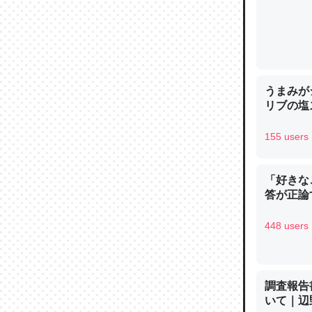
─ニュース
うまみが
論文では
リブの塩
は」とあ
チンを強
155 users
─ニュース
「好きな
答が正論
448 users
これを元
類だと殻
─ニュース
調査報告
いて｜辺