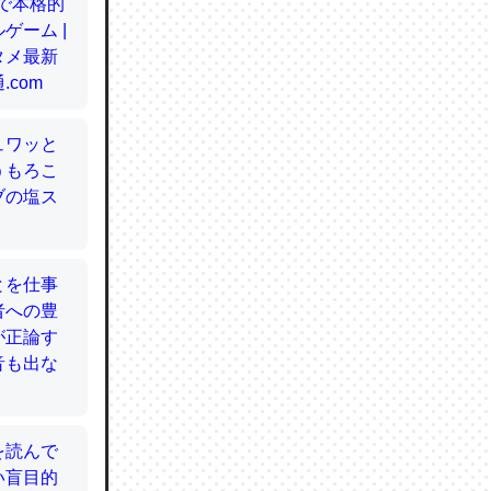
てるので
使わずキ
…。腹足