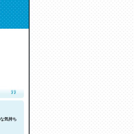
人は原文
な気持ち