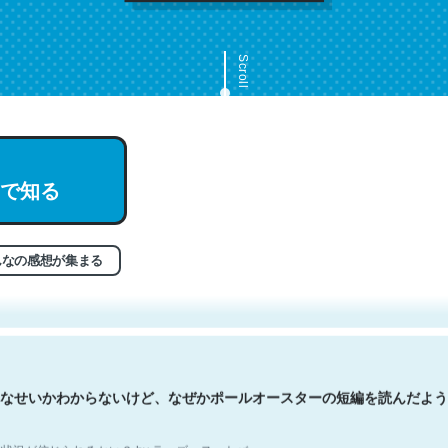
Scroll
で知る
文。彼はとてもクレバーなんだろうなと凄く思う。英語少しでも読める
分はこの流れ好き。Let’s Fucking Go. Then Covid hit. Shit.
状況が信じられるかい？ by ラーズ・ヌートバー
んなの感想が集まる
なせいかわからないけど、なぜかポールオースターの短編を読んだよう
状況が信じられるかい？ by ラーズ・ヌートバー