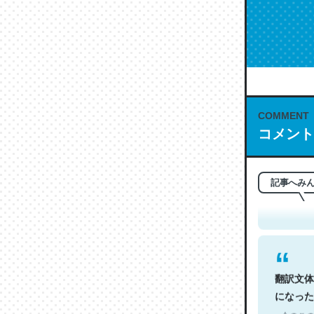
COMMENT
コメント
これは名
もお勧め。自
─今のこの
記事へみ
翻訳文体
になった
─今のこの