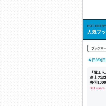
何気にC
な良記事。/続
─GPTの仕
HOT ENTRY
人気ブッ
これは良
ブックマ
の伏線」
今日8/9
やすく強
─GPTの仕
『電工ら
事士の試
去問10
べるノベ
311 users
通.com
昆虫って
の600