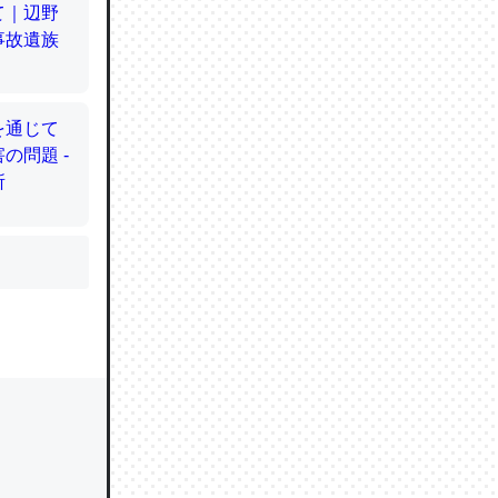
かと画策
るのでこ
的に変化し
う孝行もで
ど、それ
的に変化し