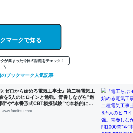
hatGPTの仕組み、特に「トークン」について解説してる記事が少ない
編来た https://isobe324649.hatenablog.com/entry/2023/03/27/
組みと限界についての考察（１） - conceptualization
クマークで知る
記事。32768トークンだと英語小説100ページ分くらい。小説でいう「
ークが集まった今日の話題をチェック！
は回収されないけど、短期記憶というには多い分量。進化すればするほ
(日)のブックマーク人気記事
くなりそう
組みと限界についての考察（１） - conceptualization
ぶ ゼロから始める電気工事士』第二種電気工
験を5人のヒロインと勉強。青春しながら“過
00問”や“本番形式CBT模擬試験”で本格的に学
ルゲーム | ゲーム・エンタメ最新情報のファミ
www.famitsu.com
カルシウム少ないのか。知らんかった。調べたらコオロギのカルシウム
分の1程度。