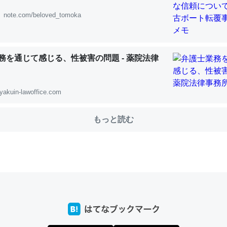
note.com/beloved_tomoka
choを実家に置いて４年。でたまに覗いてる。ぼちぼちRingも置こう
、Googleマップで位置情報を共有してる。電池残量や充電中かが分か
務を通じて感じる、性被害の問題 - 薬院法律
きてるなって分かる。
INEするくらいだった遠方の父67歳と僕。ITツール導入でコミュニケーションが劇
ni by LIFULL介護
yakuin-lawoffice.com
もっと読む
じ理由でEcho Show 8を設定中でした。PrimeとかSpotifyを支払
生で親と会える残り時間を日数にすると1週間とかの人が多いそうだけ
00倍以上に伸ばす効果があるはず……
INEするくらいだった遠方の父67歳と僕。ITツール導入でコミュニケーションが劇
ni by LIFULL介護