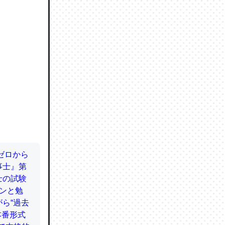
ので貴重
064121
ずっと前
ど分かり
分はエビ