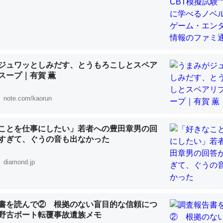
 :: 【研究発表】昆虫学の大問題＝「昆虫はなぜ海にいないのか」に関する新仮説
ジュワッとしみだす、とうもろこしとスペア
「淡水はカルシウムも酸素も不足してて両方に不利だから両方が拮抗し
スープ｜有賀 薫
って面白い。海にいる鋏角類（カブトガニ・ウミグモ）はカルシウムを
化してる筈だが、酵素が違うのか？
note.com/kaorun
 :: 【研究発表】昆虫学の大問題＝「昆虫はなぜ海にいないのか」に関する新仮説
ことを仕事にしたい」若者への豊田章男の回
すぎて、ぐうの音も出なかった
diamond.jp
に考えるとカルシウムを大量に使う脊椎動物と貝類は苦労してるんだな
を無くしてナメクジになったり努力してるし。
 :: 【研究発表】昆虫学の大問題＝「昆虫はなぜ海にいないのか」に関する新仮説
書を読んで② 根拠のない盲目的な信頼につ
野古ボート転覆事故遺族メモ