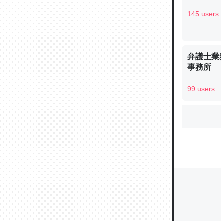
145 users
ウチもE
中。あと
弁護士業
れ見て生
事務所
─たまにL
た｜tayori
99 users
ちょうど同
きる。一
を実質1
─たまにL
た｜tayori