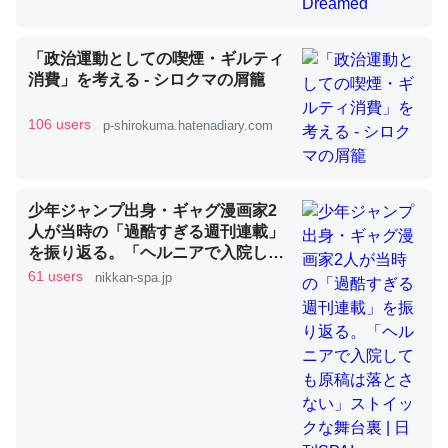
「政治運動としての喫煙・ギルティ
これを元に考えるとカルシウムを大量に使う脊椎動物と貝
消費」を考える - シロクマの屑籠
類は苦労してるんだな…。腹足類だと殻を無くしてナメク
ジになったり努力してるし。
106 users
p-shirokuma.hatenadiary.com
─ニュース :: 【研究発表】昆虫学の大問題＝「昆虫はなぜ海にいな
いのか」に関する新仮説
少年ジャンプ出身・ギャグ漫画家2
人が当時の「過酷すぎる週刊連載」
を振り返る。「ヘルニアで入院して
も原稿は落とさない」ストイックな
61 users
nikkan-spa.jp
ウチもEchoを実家に置いて４年。でたまに覗いてる。ぼ
舞台裏 | 日刊SPA!
ちぼちRingも置こうかと画策中。あと、Googleマップで
位置情報を共有してる。電池残量や充電中かが分かるので
これ見て生きてるなって分かる。
─たまにLINEするくらいだった遠方の父67歳と僕。ITツール導入で
コミュニケーションが劇的に変化した｜tayorini by LIFULL介護