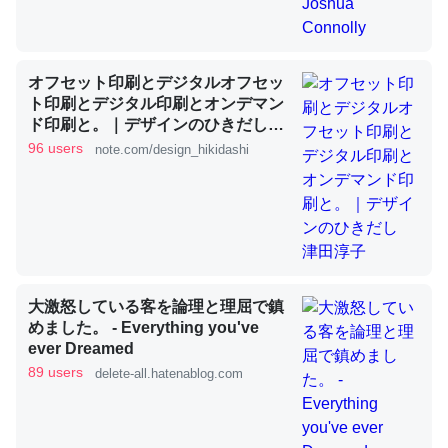
昆虫ってカルシウム少ないのか。知らんかった。調べたら
オフセット印刷とデジタルオフセッ
コオロギのカルシウム分はエビの600分の1程度。
ト印刷とデジタル印刷とオンデマン
─ニュース :: 【研究発表】昆虫学の大問題＝「昆虫はなぜ海にいな
ド印刷と。｜デザインのひきだし
いのか」に関する新仮説
津田淳子
96 users
note.com/design_hikidashi
論文では「淡水はカルシウムも酸素も不足してて両方に不
利だから両方が拮抗してるのでは」とあって面白い。海に
大激怒している客を論理と理屈で鎮
いる鋏角類（カブトガニ・ウミグモ）はカルシウムを使わ
めました。 - Everything you've
ずキチンを強化してる筈だが、酵素が違うのか？
ever Dreamed
─ニュース :: 【研究発表】昆虫学の大問題＝「昆虫はなぜ海にいな
89 users
delete-all.hatenablog.com
いのか」に関する新仮説