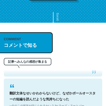
Scroll
COMMENT
これは名文。彼はとてもクレバーなんだろうなと凄く思
コメントで知る
う。英語少しでも読める人は原文もお勧め。自分はこの流
れ好き。Let’s Fucking Go. Then Covid hit. Shit.
─今のこの状況が信じられるかい？ by ラーズ・ヌートバー
記事へみんなの感想が集まる
翻訳文体なせいかわからないけど、なぜかポールオースタ
ーの短編を読んだような気持ちになった
─今のこの状況が信じられるかい？ by ラーズ・ヌートバー