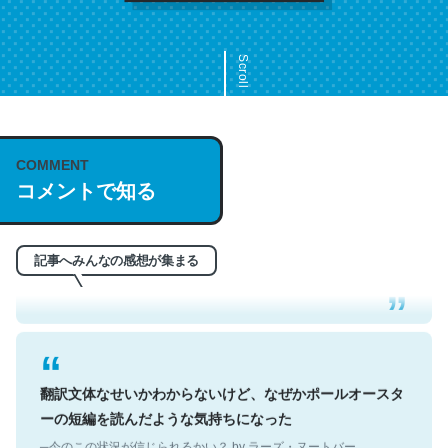
Scroll
COMMENT
これは名文。彼はとてもクレバーなんだろうなと凄く思
コメントで知る
う。英語少しでも読める人は原文もお勧め。自分はこの流
れ好き。Let’s Fucking Go. Then Covid hit. Shit.
─今のこの状況が信じられるかい？ by ラーズ・ヌートバー
記事へみんなの感想が集まる
翻訳文体なせいかわからないけど、なぜかポールオースタ
ーの短編を読んだような気持ちになった
─今のこの状況が信じられるかい？ by ラーズ・ヌートバー