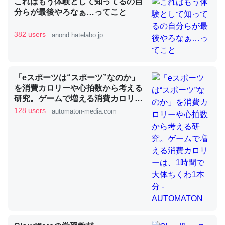
これはもう体験として知ってるの自
分らが最後やろなぁ…ってこと
382 users
anond.hatelabo.jp
昆虫ってカルシウム少ないのか。知らんかった。調べたら
コオロギのカルシウム分はエビの600分の1程度。
─ニュース :: 【研究発表】昆虫学の大問題＝「昆虫はなぜ海にいな
いのか」に関する新仮説
「eスポーツは“スポーツ”なのか」
を消費カロリーや心拍数から考える
研究。ゲームで増える消費カロリー
は、1時間で大体ちくわ1本分 -
128 users
automaton-media.com
AUTOMATON
論文では「淡水はカルシウムも酸素も不足してて両方に不
利だから両方が拮抗してるのでは」とあって面白い。海に
いる鋏角類（カブトガニ・ウミグモ）はカルシウムを使わ
ずキチンを強化してる筈だが、酵素が違うのか？
─ニュース :: 【研究発表】昆虫学の大問題＝「昆虫はなぜ海にいな
いのか」に関する新仮説