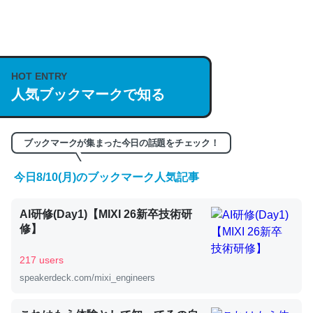
何気にChatGPTの仕組み、特に「トークン」について解
説してる記事が少ないので貴重な良記事。/続編来た
https://isobe324649.hatenablog.com/entry/2023/03/27
HOT ENTRY
/064121
人気ブックマークで知る
─GPTの仕組みと限界についての考察（１） - conceptualization
ブックマークが集まった今日の話題をチェック！
今日8/10(月)のブックマーク人気記事
これは良記事。32768トークンだと英語小説100ページ分
AI研修(Day1)【MIXI 26新卒技術研
くらい。小説でいう「ずっと前の伏線」は回収されないけ
修】
ど、短期記憶というには多い分量。進化すればするほど分
かりやすく強くなりそう
217 users
─GPTの仕組みと限界についての考察（１） - conceptualization
speakerdeck.com/mixi_engineers