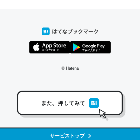
ちょうど同じ理由でEcho Show 8を設定中でした。Prime
とかSpotifyを支払う孝行もできる。一生で親と会える残
り時間を日数にすると1週間とかの人が多いそうだけど、
それを実質100倍以上に伸ばす効果があるはず……
─たまにLINEするくらいだった遠方の父67歳と僕。ITツール導入で
コミュニケーションが劇的に変化した｜tayorini by LIFULL介護
© Hatena
私も3年前ぐらいに祖母の家に設置した。ポケットWifiみ
たいなのでネット環境作ったけどAlexaしか使わないので
回線代ほとんどかからないですよ。参考：
https://toyoshi.hatenablog.com/entry/2019/05/15/1805
34
サービストップ