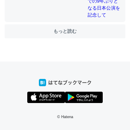
ちょうど同じ理由でEcho Show 8を設定中でした。Prime
とかSpotifyを支払う孝行もできる。一生で親と会える残
もっと読む
り時間を日数にすると1週間とかの人が多いそうだけど、
それを実質100倍以上に伸ばす効果があるはず……
─たまにLINEするくらいだった遠方の父67歳と僕。ITツール導入で
コミュニケーションが劇的に変化した｜tayorini by LIFULL介護
私も3年前ぐらいに祖母の家に設置した。ポケットWifiみ
たいなのでネット環境作ったけどAlexaしか使わないので
回線代ほとんどかからないですよ。参考：
https://toyoshi.hatenablog.com/entry/2019/05/15/1805
© Hatena
34
─たまにLINEするくらいだった遠方の父67歳と僕。ITツール導入で