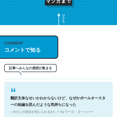
Scroll
これは名文。彼はとてもクレバーなんだろうなと凄く思
COMMENT
う。英語少しでも読める人は原文もお勧め。自分はこの流
コメントで知る
れ好き。Let’s Fucking Go. Then Covid hit. Shit.
─今のこの状況が信じられるかい？ by ラーズ・ヌートバー
記事へみんなの感想が集まる
翻訳文体なせいかわからないけど、なぜかポールオースタ
ーの短編を読んだような気持ちになった
─今のこの状況が信じられるかい？ by ラーズ・ヌートバー