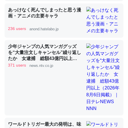
あっけなく死んでしまったと思う漫
昆虫ってカルシウム少ないのか。知らんかった。調べたら
画・アニメの主要キャラ
コオロギのカルシウム分はエビの600分の1程度。
236 users
anond.hatelabo.jp
─ニュース :: 【研究発表】昆虫学の大問題＝「昆虫はなぜ海にいな
いのか」に関する新仮説
少年ジャンプの人気マンガグッズ
を“大量注文しキャンセル”繰り返し
たか 女逮捕 総額43億円以上
（2026年8月6日掲載）｜日テレ
371 users
news.ntv.co.jp
NEWS NNN
論文では「淡水はカルシウムも酸素も不足してて両方に不
利だから両方が拮抗してるのでは」とあって面白い。海に
いる鋏角類（カブトガニ・ウミグモ）はカルシウムを使わ
ずキチンを強化してる筈だが、酵素が違うのか？
─ニュース :: 【研究発表】昆虫学の大問題＝「昆虫はなぜ海にいな
いのか」に関する新仮説
ワールドトリガー最大の発明は、味