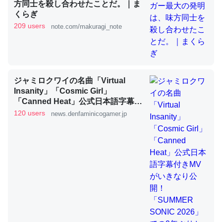
方同士を殺し合わせたことだ。｜ま
くらぎ
これを元に考えるとカルシウムを大量に使う脊椎動物と貝
209 users
note.com/makuragi_note
類は苦労してるんだな…。腹足類だと殻を無くしてナメク
ジになったり努力してるし。
─ニュース :: 【研究発表】昆虫学の大問題＝「昆虫はなぜ海にいな
いのか」に関する新仮説
ジャミロクワイの名曲「Virtual
Insanity」「Cosmic Girl」
「Canned Heat」公式日本語字幕付
きMVがいきなり公開！「SUMMER
120 users
news.denfaminicogamer.jp
SONIC 2026」での9年ぶりとなる日
ウチもEchoを実家に置いて４年。でたまに覗いてる。ぼ
本公演を記念して
ちぼちRingも置こうかと画策中。あと、Googleマップで
位置情報を共有してる。電池残量や充電中かが分かるので
これ見て生きてるなって分かる。
─たまにLINEするくらいだった遠方の父67歳と僕。ITツール導入で
コミュニケーションが劇的に変化した｜tayorini by LIFULL介護