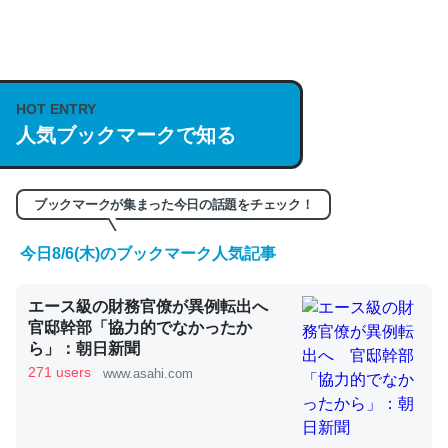
何気にChatGPTの仕組み、特に「トークン」について解
説してる記事が少ないので貴重な良記事。/続編来た
https://isobe324649.hatenablog.com/entry/2023/03/27
HOT ENTRY
/064121
人気ブックマークで知る
─GPTの仕組みと限界についての考察（１） - conceptualization
ブックマークが集まった今日の話題をチェック！
今日8/6(木)のブックマーク人気記事
これは良記事。32768トークンだと英語小説100ページ分
くらい。小説でいう「ずっと前の伏線」は回収されないけ
エース級の財務官僚が異例転出へ
ど、短期記憶というには多い分量。進化すればするほど分
官邸幹部「協力的でなかったか
かりやすく強くなりそう
ら」：朝日新聞
271 users
─GPTの仕組みと限界についての考察（１） - conceptualization
www.asahi.com