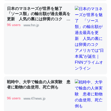
日本のマヨネーズが世界を魅了
「ソース類」の輸出額が過去最高を
昆虫ってカルシウム少ないのか。知らんかった。調べたら
更新 人気の裏には卵黄のコク ア
コオロギのカルシウム分はエビの600分の1程度。
メリカでは“日本風”が誕生｜FNNプ
96 users
www.fnn.jp
ライムオンライン
─ニュース :: 【研究発表】昆虫学の大問題＝「昆虫はなぜ海にいな
いのか」に関する新仮説
論文では「淡水はカルシウムも酸素も不足してて両方に不
利だから両方が拮抗してるのでは」とあって面白い。海に
いる鋏角類（カブトガニ・ウミグモ）はカルシウムを使わ
戦時中、大学で輸血の人体実験 患
ずキチンを強化してる筈だが、酵素が違うのか？
者に動物の血使用、死亡例も
─ニュース :: 【研究発表】昆虫学の大問題＝「昆虫はなぜ海にいな
いのか」に関する新仮説
96 users
www.47news.jp