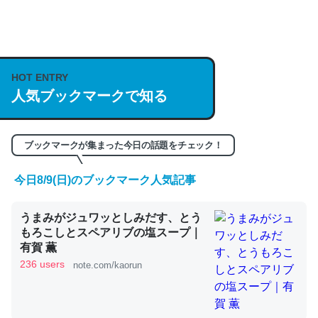
何気にChatGPTの仕組み、特に「トークン」について解
説してる記事が少ないので貴重な良記事。/続編来た
https://isobe324649.hatenablog.com/entry/2023/03/27
HOT ENTRY
/064121
人気ブックマークで知る
─GPTの仕組みと限界についての考察（１） - conceptualization
ブックマークが集まった今日の話題をチェック！
今日8/9(日)のブックマーク人気記事
これは良記事。32768トークンだと英語小説100ページ分
うまみがジュワッとしみだす、とう
くらい。小説でいう「ずっと前の伏線」は回収されないけ
もろこしとスペアリブの塩スープ｜
ど、短期記憶というには多い分量。進化すればするほど分
有賀 薫
かりやすく強くなりそう
236 users
note.com/kaorun
─GPTの仕組みと限界についての考察（１） - conceptualization