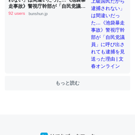
走事故》警視庁幹部が「自民党議
員」に呼び出されても逮捕を見送っ
92 users
bunshun.jp
た理由 | 文春オンライン
ちょうど同じ理由でEcho Show 8を設定中でした。Prime
とかSpotifyを支払う孝行もできる。一生で親と会える残
り時間を日数にすると1週間とかの人が多いそうだけど、
それを実質100倍以上に伸ばす効果があるはず……
─たまにLINEするくらいだった遠方の父67歳と僕。ITツール導入で
コミュニケーションが劇的に変化した｜tayorini by LIFULL介護
もっと読む
私も3年前ぐらいに祖母の家に設置した。ポケットWifiみ
たいなのでネット環境作ったけどAlexaしか使わないので
回線代ほとんどかからないですよ。参考：
https://toyoshi.hatenablog.com/entry/2019/05/15/1805
34