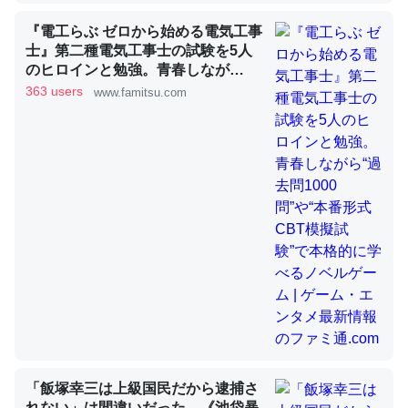
『電工らぶ ゼロから始める電気工事
士』第二種電気工事士の試験を5人
これを元に考えるとカルシウムを大量に使う脊椎動物と貝
のヒロインと勉強。青春しなが
類は苦労してるんだな…。腹足類だと殻を無くしてナメク
ら“過去問1000問”や“本番形式CBT
363 users
www.famitsu.com
ジになったり努力してるし。
模擬試験”で本格的に学べるノベル
ゲーム | ゲーム・エンタメ最新情報
─ニュース :: 【研究発表】昆虫学の大問題＝「昆虫はなぜ海にいな
いのか」に関する新仮説
のファミ通.com
ウチもEchoを実家に置いて４年。でたまに覗いてる。ぼ
ちぼちRingも置こうかと画策中。あと、Googleマップで
位置情報を共有してる。電池残量や充電中かが分かるので
これ見て生きてるなって分かる。
─たまにLINEするくらいだった遠方の父67歳と僕。ITツール導入で
コミュニケーションが劇的に変化した｜tayorini by LIFULL介護
「飯塚幸三は上級国民だから逮捕さ
れない」は間違いだった…《池袋暴