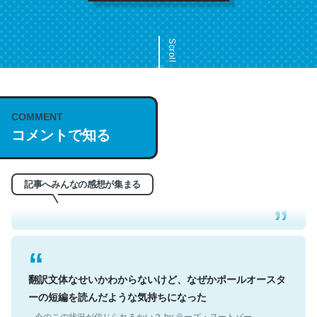
Scroll
COMMENT
これは名文。彼はとてもクレバーなんだろうなと凄く思
コメントで知る
う。英語少しでも読める人は原文もお勧め。自分はこの流
れ好き。Let’s Fucking Go. Then Covid hit. Shit.
─今のこの状況が信じられるかい？ by ラーズ・ヌートバー
記事へみんなの感想が集まる
翻訳文体なせいかわからないけど、なぜかポールオースタ
ーの短編を読んだような気持ちになった
─今のこの状況が信じられるかい？ by ラーズ・ヌートバー