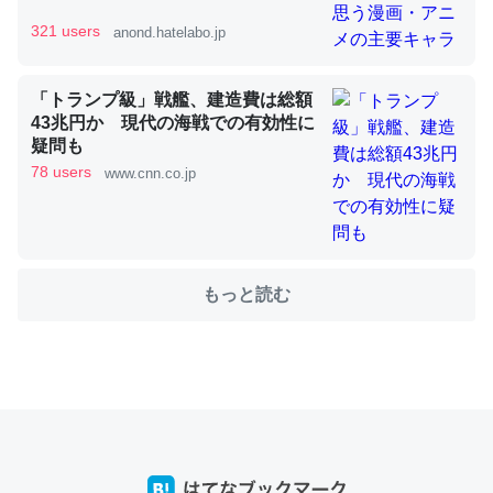
321 users
anond.hatelabo.jp
これを元に考えるとカルシウムを大量に使う脊椎動物と貝
類は苦労してるんだな…。腹足類だと殻を無くしてナメク
「トランプ級」戦艦、建造費は総額
ジになったり努力してるし。
43兆円か 現代の海戦での有効性に
─ニュース :: 【研究発表】昆虫学の大問題＝「昆虫はなぜ海にいな
疑問も
いのか」に関する新仮説
78 users
www.cnn.co.jp
ウチもEchoを実家に置いて４年。でたまに覗いてる。ぼ
もっと読む
ちぼちRingも置こうかと画策中。あと、Googleマップで
位置情報を共有してる。電池残量や充電中かが分かるので
これ見て生きてるなって分かる。
─たまにLINEするくらいだった遠方の父67歳と僕。ITツール導入で
コミュニケーションが劇的に変化した｜tayorini by LIFULL介護