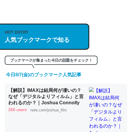
何気にChatGPTの仕組み、特に「トークン」について解
説してる記事が少ないので貴重な良記事。/続編来た
https://isobe324649.hatenablog.com/entry/2023/03/27
HOT ENTRY
/064121
人気ブックマークで知る
─GPTの仕組みと限界についての考察（１） - conceptualization
ブックマークが集まった今日の話題をチェック！
今日8/7(金)のブックマーク人気記事
これは良記事。32768トークンだと英語小説100ページ分
くらい。小説でいう「ずっと前の伏線」は回収されないけ
【解説】IMAXは結局何が凄いの？
ど、短期記憶というには多い分量。進化すればするほど分
なぜ「デジタルよりフィルム」と言
かりやすく強くなりそう
われるのか？｜Joshua Connolly
─GPTの仕組みと限界についての考察（１） - conceptualization
266 users
note.com/joshua_film