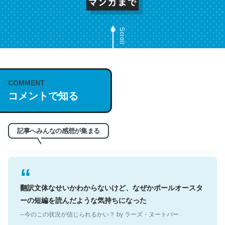
Scroll
これは名文。彼はとてもクレバーなんだろうなと凄く思
COMMENT
う。英語少しでも読める人は原文もお勧め。自分はこの流
コメントで知る
れ好き。Let’s Fucking Go. Then Covid hit. Shit.
─今のこの状況が信じられるかい？ by ラーズ・ヌートバー
記事へみんなの感想が集まる
翻訳文体なせいかわからないけど、なぜかポールオースタ
ーの短編を読んだような気持ちになった
─今のこの状況が信じられるかい？ by ラーズ・ヌートバー