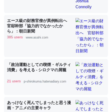
昆虫ってカルシウム少ないのか。知らんかった。調べたら
コオロギのカルシウム分はエビの600分の1程度。
エース級の財務官僚が異例転出へ
官邸幹部「協力的でなかったか
─ニュース :: 【研究発表】昆虫学の大問題＝「昆虫はなぜ海にいな
いのか」に関する新仮説
ら」：朝日新聞
385 users
www.asahi.com
論文では「淡水はカルシウムも酸素も不足してて両方に不
「政治運動としての喫煙・ギルティ
利だから両方が拮抗してるのでは」とあって面白い。海に
消費」を考える - シロクマの屑籠
いる鋏角類（カブトガニ・ウミグモ）はカルシウムを使わ
ずキチンを強化してる筈だが、酵素が違うのか？
21 users
p-shirokuma.hatenadiary.com
─ニュース :: 【研究発表】昆虫学の大問題＝「昆虫はなぜ海にいな
いのか」に関する新仮説
あっけなく死んでしまったと思う漫
画・アニメの主要キャラ