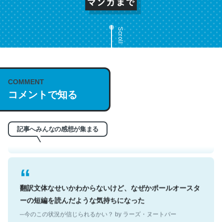
Scroll
これは名文。彼はとてもクレバーなんだろうなと凄く思
COMMENT
コメントで知る
う。英語少しでも読める人は原文もお勧め。自分はこの流
れ好き。Let’s Fucking Go. Then Covid hit. Shit.
─今のこの状況が信じられるかい？ by ラーズ・ヌートバー
記事へみんなの感想が集まる
翻訳文体なせいかわからないけど、なぜかポールオースタ
ーの短編を読んだような気持ちになった
─今のこの状況が信じられるかい？ by ラーズ・ヌートバー