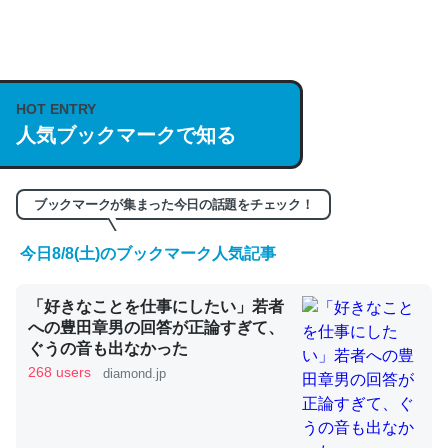
何気にChatGPTの仕組み、特に「トークン」について解
説してる記事が少ないので貴重な良記事。/続編来た
https://isobe324649.hatenablog.com/entry/2023/03/27
HOT ENTRY
/064121
人気ブックマークで知る
─GPTの仕組みと限界についての考察（１） - conceptualization
ブックマークが集まった今日の話題をチェック！
今日8/8(土)のブックマーク人気記事
これは良記事。32768トークンだと英語小説100ページ分
くらい。小説でいう「ずっと前の伏線」は回収されないけ
「好きなことを仕事にしたい」若者
ど、短期記憶というには多い分量。進化すればするほど分
への豊田章男の回答が正論すぎて、
ぐうの音も出なかった
かりやすく強くなりそう
268 users
diamond.jp
─GPTの仕組みと限界についての考察（１） - conceptualization