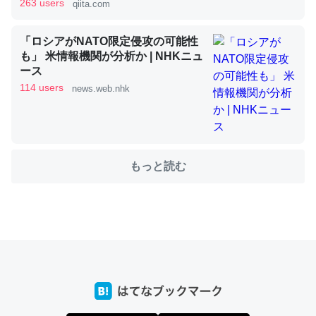
263 users
qiita.com
これを元に考えるとカルシウムを大量に使う脊椎動物と貝
「ロシアがNATO限定侵攻の可能性
類は苦労してるんだな…。腹足類だと殻を無くしてナメク
も」 米情報機関が分析か | NHKニュ
ース
ジになったり努力してるし。
114 users
news.web.nhk
─ニュース :: 【研究発表】昆虫学の大問題＝「昆虫はなぜ海にいな
いのか」に関する新仮説
もっと読む
ウチもEchoを実家に置いて４年。でたまに覗いてる。ぼ
ちぼちRingも置こうかと画策中。あと、Googleマップで
位置情報を共有してる。電池残量や充電中かが分かるので
これ見て生きてるなって分かる。
─たまにLINEするくらいだった遠方の父67歳と僕。ITツール導入で
コミュニケーションが劇的に変化した｜tayorini by LIFULL介護