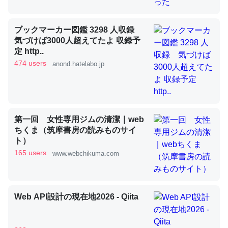
昆虫ってカルシウム少ないのか。知らんかった。調べたら
ブックマーカー図鑑 3298 人収録
気づけば3000人超えてたよ 収録予
コオロギのカルシウム分はエビの600分の1程度。
定 http..
─ニュース :: 【研究発表】昆虫学の大問題＝「昆虫はなぜ海にいな
474 users
anond.hatelabo.jp
いのか」に関する新仮説
第一回 女性専用ジムの清潔｜web
論文では「淡水はカルシウムも酸素も不足してて両方に不
ちくま（筑摩書房の読みものサイ
ト）
利だから両方が拮抗してるのでは」とあって面白い。海に
165 users
www.webchikuma.com
いる鋏角類（カブトガニ・ウミグモ）はカルシウムを使わ
ずキチンを強化してる筈だが、酵素が違うのか？
─ニュース :: 【研究発表】昆虫学の大問題＝「昆虫はなぜ海にいな
いのか」に関する新仮説
Web API設計の現在地2026 - Qiita