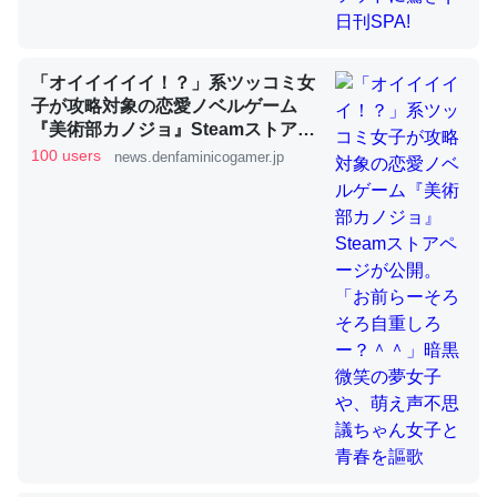
ちょうど同じ理由でEcho Show 8を設定中でした。Prime
「オイイイイイ！？」系ツッコミ女
とかSpotifyを支払う孝行もできる。一生で親と会える残
子が攻略対象の恋愛ノベルゲーム
り時間を日数にすると1週間とかの人が多いそうだけど、
『美術部カノジョ』Steamストアペ
ージが公開。「お前らーそろそろ自
それを実質100倍以上に伸ばす効果があるはず……
100 users
news.denfaminicogamer.jp
重しろー？＾＾」暗黒微笑の夢女子
─たまにLINEするくらいだった遠方の父67歳と僕。ITツール導入で
や、萌え声不思議ちゃん女子と青春
コミュニケーションが劇的に変化した｜tayorini by LIFULL介護
を謳歌
私も3年前ぐらいに祖母の家に設置した。ポケットWifiみ
たいなのでネット環境作ったけどAlexaしか使わないので
回線代ほとんどかからないですよ。参考：
https://toyoshi.hatenablog.com/entry/2019/05/15/1805
34
─たまにLINEするくらいだった遠方の父67歳と僕。ITツール導入で