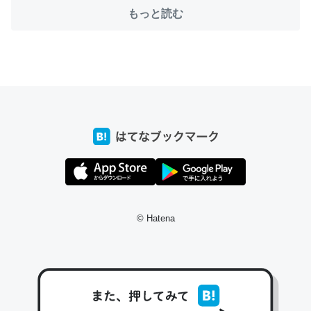
コミュニケーションが劇的に変化した｜tayorini by LIFULL介護
もっと読む
これ作ろう。/早速夕食に作った！本当にスナップえんどう
が止まらなくなった…！生のにんにくが結構効いてるの
で、気になる場合はにんにくだけ加熱してから加えたりガ
ーリックパウダーで代用してもいいかも。
─野菜が止まらなくなる南フランス発祥の万能ソース「アイオリソ
ース」の作り方をビストロ居酒屋のシェフに聞いてみた - メシ通 | ホ
ットペッパーグルメ
© Hatena
スペインにもアリオリソースがあり、それも美味しいんだ
けど、読み方が違うだけで同じものを指すのか、また違う
ソースなのか気になる