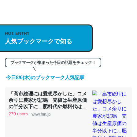
何気にChatGPTの仕組み、特に「トークン」について解
説してる記事が少ないので貴重な良記事。/続編来た
https://isobe324649.hatenablog.com/entry/2023/03/27
HOT ENTRY
/064121
人気ブックマークで知る
─GPTの仕組みと限界についての考察（１） - conceptualization
ブックマークが集まった今日の話題をチェック！
今日8/6(木)のブックマーク人気記事
これは良記事。32768トークンだと英語小説100ページ分
くらい。小説でいう「ずっと前の伏線」は回収されないけ
「高市総理には愛想尽かした」コメ
ど、短期記憶というには多い分量。進化すればするほど分
余りに農家が悲鳴 売値は生産原価
かりやすく強くなりそう
の半分以下に…肥料代や燃料代は高
騰「今年でやめる」農家も｜FNNプ
─GPTの仕組みと限界についての考察（１） - conceptualization
270 users
www.fnn.jp
ライムオンライン