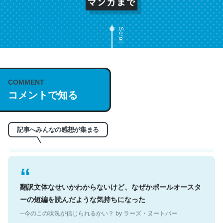
Scroll
これは名文。彼はとてもクレバーなんだろうなと凄く思
COMMENT
う。英語少しでも読める人は原文もお勧め。自分はこの流
コメントで知る
れ好き。Let’s Fucking Go. Then Covid hit. Shit.
─今のこの状況が信じられるかい？ by ラーズ・ヌートバー
記事へみんなの感想が集まる
翻訳文体なせいかわからないけど、なぜかポールオースタ
ーの短編を読んだような気持ちになった
─今のこの状況が信じられるかい？ by ラーズ・ヌートバー