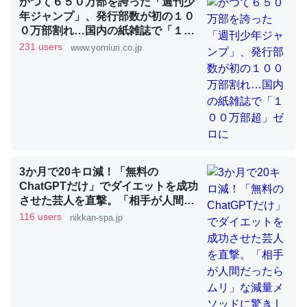
かつて６５０万部を誇った「週刊少
年ジャンプ」、発行部数が初の１０
０万部割れ…国内の紙雑誌で「１０
これを元に考えるとカルシウムを大量に使う脊椎動物と貝
０万部超」ゼロに
231 users
www.yomiuri.co.jp
類は苦労してるんだな…。腹足類だと殻を無くしてナメク
ジになったり努力してるし。
─ニュース :: 【研究発表】昆虫学の大問題＝「昆虫はなぜ海にいな
いのか」に関する新仮説
3か月で20キロ減！「無料の
ウチもEchoを実家に置いて４年。でたまに覗いてる。ぼ
ChatGPTだけ」でダイエットを成功
ちぼちRingも置こうかと画策中。あと、Googleマップで
させた芸人を直撃。「相手が人間だ
ったらムリ」な減量メソッドに驚き
位置情報を共有してる。電池残量や充電中かが分かるので
116 users
nikkan-spa.jp
| 日刊SPA!
これ見て生きてるなって分かる。
─たまにLINEするくらいだった遠方の父67歳と僕。ITツール導入で
コミュニケーションが劇的に変化した｜tayorini by LIFULL介護