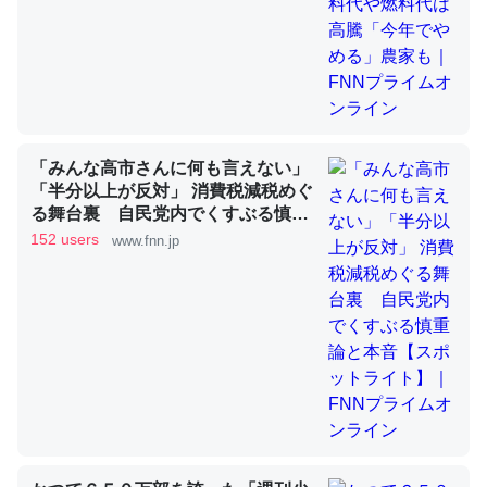
昆虫ってカルシウム少ないのか。知らんかった。調べたら
コオロギのカルシウム分はエビの600分の1程度。
─ニュース :: 【研究発表】昆虫学の大問題＝「昆虫はなぜ海にいな
いのか」に関する新仮説
「みんな高市さんに何も言えない」
「半分以上が反対」 消費税減税めぐ
る舞台裏 自民党内でくすぶる慎重
論と本音【スポットライト】｜FNN
152 users
www.fnn.jp
プライムオンライン
論文では「淡水はカルシウムも酸素も不足してて両方に不
利だから両方が拮抗してるのでは」とあって面白い。海に
いる鋏角類（カブトガニ・ウミグモ）はカルシウムを使わ
ずキチンを強化してる筈だが、酵素が違うのか？
─ニュース :: 【研究発表】昆虫学の大問題＝「昆虫はなぜ海にいな
いのか」に関する新仮説