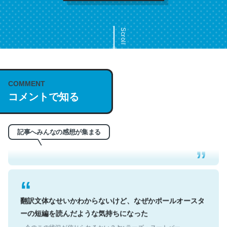
Scroll
COMMENT
これは名文。彼はとてもクレバーなんだろうなと凄く思
コメントで知る
う。英語少しでも読める人は原文もお勧め。自分はこの流
れ好き。Let’s Fucking Go. Then Covid hit. Shit.
─今のこの状況が信じられるかい？ by ラーズ・ヌートバー
記事へみんなの感想が集まる
翻訳文体なせいかわからないけど、なぜかポールオースタ
ーの短編を読んだような気持ちになった
─今のこの状況が信じられるかい？ by ラーズ・ヌートバー