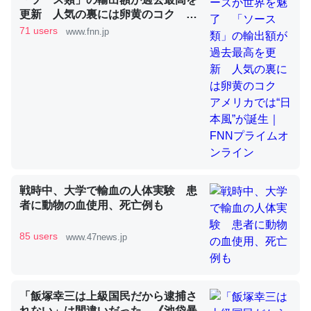
更新 人気の裏には卵黄のコク ア
メリカでは“日本風”が誕生｜FNNプ
71 users
www.fnn.jp
ライムオンライン
これを元に考えるとカルシウムを大量に使う脊椎動物と貝
類は苦労してるんだな…。腹足類だと殻を無くしてナメク
ジになったり努力してるし。
─ニュース :: 【研究発表】昆虫学の大問題＝「昆虫はなぜ海にいな
いのか」に関する新仮説
戦時中、大学で輸血の人体実験 患
ウチもEchoを実家に置いて４年。でたまに覗いてる。ぼ
者に動物の血使用、死亡例も
ちぼちRingも置こうかと画策中。あと、Googleマップで
位置情報を共有してる。電池残量や充電中かが分かるので
85 users
www.47news.jp
これ見て生きてるなって分かる。
─たまにLINEするくらいだった遠方の父67歳と僕。ITツール導入で
コミュニケーションが劇的に変化した｜tayorini by LIFULL介護
「飯塚幸三は上級国民だから逮捕さ
れない」は間違いだった…《池袋暴