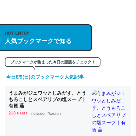
何気にChatGPTの仕組み、特に「トークン」について解
説してる記事が少ないので貴重な良記事。/続編来た
https://isobe324649.hatenablog.com/entry/2023/03/27
HOT ENTRY
人気ブックマークで知る
/064121
─GPTの仕組みと限界についての考察（１） - conceptualization
ブックマークが集まった今日の話題をチェック！
今日8/9(日)のブックマーク人気記事
これは良記事。32768トークンだと英語小説100ページ分
うまみがジュワッとしみだす、とう
くらい。小説でいう「ずっと前の伏線」は回収されないけ
もろこしとスペアリブの塩スープ｜
ど、短期記憶というには多い分量。進化すればするほど分
有賀 薫
かりやすく強くなりそう
218 users
note.com/kaorun
─GPTの仕組みと限界についての考察（１） - conceptualization