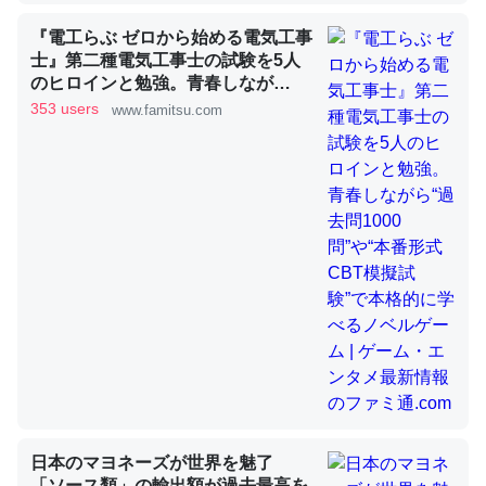
『電工らぶ ゼロから始める電気工事
士』第二種電気工事士の試験を5人
昆虫ってカルシウム少ないのか。知らんかった。調べたら
のヒロインと勉強。青春しなが
ら“過去問1000問”や“本番形式CBT
コオロギのカルシウム分はエビの600分の1程度。
353 users
www.famitsu.com
模擬試験”で本格的に学べるノベル
─ニュース :: 【研究発表】昆虫学の大問題＝「昆虫はなぜ海にいな
ゲーム | ゲーム・エンタメ最新情報
いのか」に関する新仮説
のファミ通.com
論文では「淡水はカルシウムも酸素も不足してて両方に不
利だから両方が拮抗してるのでは」とあって面白い。海に
いる鋏角類（カブトガニ・ウミグモ）はカルシウムを使わ
ずキチンを強化してる筈だが、酵素が違うのか？
─ニュース :: 【研究発表】昆虫学の大問題＝「昆虫はなぜ海にいな
いのか」に関する新仮説
日本のマヨネーズが世界を魅了
「ソース類」の輸出額が過去最高を