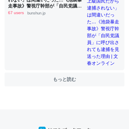
走事故》警視庁幹部が「自民党議
員」に呼び出されても逮捕を見送っ
67 users
bunshun.jp
た理由 | 文春オンライン
ちょうど同じ理由でEcho Show 8を設定中でした。Prime
とかSpotifyを支払う孝行もできる。一生で親と会える残
り時間を日数にすると1週間とかの人が多いそうだけど、
それを実質100倍以上に伸ばす効果があるはず……
─たまにLINEするくらいだった遠方の父67歳と僕。ITツール導入で
コミュニケーションが劇的に変化した｜tayorini by LIFULL介護
もっと読む
私も3年前ぐらいに祖母の家に設置した。ポケットWifiみ
たいなのでネット環境作ったけどAlexaしか使わないので
回線代ほとんどかからないですよ。参考：
https://toyoshi.hatenablog.com/entry/2019/05/15/1805
34