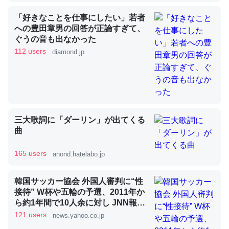
「好きなことを仕事にしたい」若者
への豊田章男の回答が正論すぎて、
昆虫ってカルシウム少ないのか。知らんかった。調べたら
ぐうの音も出なかった
コオロギのカルシウム分はエビの600分の1程度。
112 users
diamond.jp
─ニュース :: 【研究発表】昆虫学の大問題＝「昆虫はなぜ海にいな
いのか」に関する新仮説
三大歌詞に「ダーリン」が出てくる
曲
論文では「淡水はカルシウムも酸素も不足してて両方に不
利だから両方が拮抗してるのでは」とあって面白い。海に
165 users
anond.hatelabo.jp
いる鋏角類（カブトガニ・ウミグモ）はカルシウムを使わ
ずキチンを強化してる筈だが、酵素が違うのか？
韓国サッカー協会 外国人審判に“性
─ニュース :: 【研究発表】昆虫学の大問題＝「昆虫はなぜ海にいな
接待” W杯や五輪の予選、2011年か
いのか」に関する新仮説
ら約1年間で10人余に対し JNN報告
書入手（TBS NEWS DIG Powered
121 users
news.yahoo.co.jp
by JNN） - Yahoo!ニュース