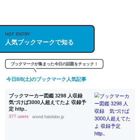
何気にChatGPTの仕組み、特に「トークン」について解
説してる記事が少ないので貴重な良記事。/続編来た
HOT ENTRY
https://isobe324649.hatenablog.com/entry/2023/03/27
人気ブックマークで知る
/064121
─GPTの仕組みと限界についての考察（１） - conceptualization
ブックマークが集まった今日の話題をチェック！
今日8/8(土)のブックマーク人気記事
これは良記事。32768トークンだと英語小説100ページ分
ブックマーカー図鑑 3298 人収録
くらい。小説でいう「ずっと前の伏線」は回収されないけ
気づけば3000人超えてたよ 収録予
ど、短期記憶というには多い分量。進化すればするほど分
定 http..
かりやすく強くなりそう
377 users
anond.hatelabo.jp
─GPTの仕組みと限界についての考察（１） - conceptualization