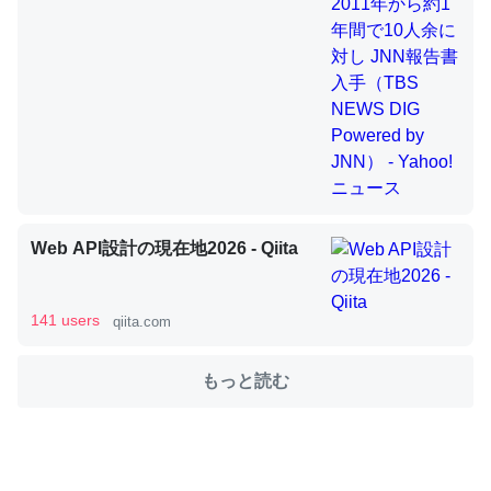
これを元に考えるとカルシウムを大量に使う脊椎動物と貝
類は苦労してるんだな…。腹足類だと殻を無くしてナメク
ジになったり努力してるし。
─ニュース :: 【研究発表】昆虫学の大問題＝「昆虫はなぜ海にいな
いのか」に関する新仮説
Web API設計の現在地2026 - Qiita
ウチもEchoを実家に置いて４年。でたまに覗いてる。ぼ
141 users
qiita.com
ちぼちRingも置こうかと画策中。あと、Googleマップで
位置情報を共有してる。電池残量や充電中かが分かるので
もっと読む
これ見て生きてるなって分かる。
─たまにLINEするくらいだった遠方の父67歳と僕。ITツール導入で
コミュニケーションが劇的に変化した｜tayorini by LIFULL介護