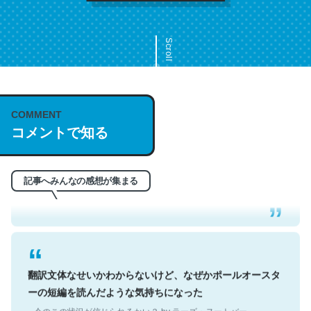
Scroll
COMMENT
これは名文。彼はとてもクレバーなんだろうなと凄く思
コメントで知る
う。英語少しでも読める人は原文もお勧め。自分はこの流
れ好き。Let’s Fucking Go. Then Covid hit. Shit.
─今のこの状況が信じられるかい？ by ラーズ・ヌートバー
記事へみんなの感想が集まる
翻訳文体なせいかわからないけど、なぜかポールオースタ
ーの短編を読んだような気持ちになった
─今のこの状況が信じられるかい？ by ラーズ・ヌートバー