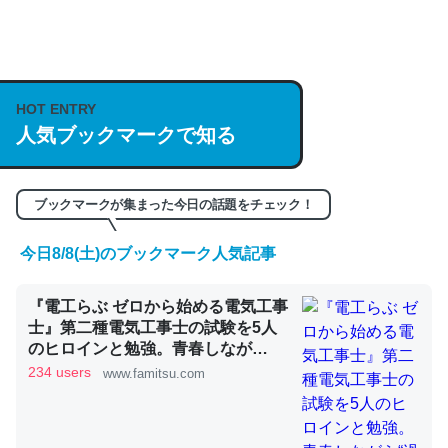
何気にChatGPTの仕組み、特に「トークン」について解
説してる記事が少ないので貴重な良記事。/続編来た
https://isobe324649.hatenablog.com/entry/2023/03/27
HOT ENTRY
/064121
人気ブックマークで知る
─GPTの仕組みと限界についての考察（１） - conceptualization
ブックマークが集まった今日の話題をチェック！
今日8/8(土)のブックマーク人気記事
これは良記事。32768トークンだと英語小説100ページ分
『電工らぶ ゼロから始める電気工事
くらい。小説でいう「ずっと前の伏線」は回収されないけ
士』第二種電気工事士の試験を5人
ど、短期記憶というには多い分量。進化すればするほど分
のヒロインと勉強。青春しなが
かりやすく強くなりそう
ら“過去問1000問”や“本番形式CBT
234 users
www.famitsu.com
模擬試験”で本格的に学べるノベル
─GPTの仕組みと限界についての考察（１） - conceptualization
ゲーム | ゲーム・エンタメ最新情報
のファミ通.com