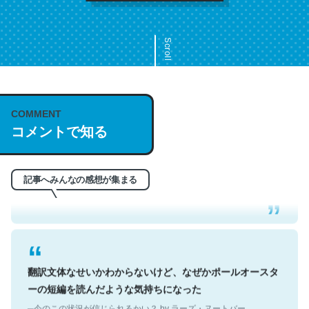
Scroll
COMMENT
これは名文。彼はとてもクレバーなんだろうなと凄く思
コメントで知る
う。英語少しでも読める人は原文もお勧め。自分はこの流
れ好き。Let’s Fucking Go. Then Covid hit. Shit.
─今のこの状況が信じられるかい？ by ラーズ・ヌートバー
記事へみんなの感想が集まる
翻訳文体なせいかわからないけど、なぜかポールオースタ
ーの短編を読んだような気持ちになった
─今のこの状況が信じられるかい？ by ラーズ・ヌートバー