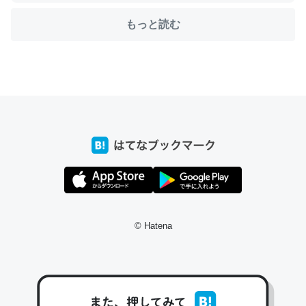
もっと読む
ちょうど同じ理由でEcho Show 8を設定中でした。Prime
とかSpotifyを支払う孝行もできる。一生で親と会える残
り時間を日数にすると1週間とかの人が多いそうだけど、
それを実質100倍以上に伸ばす効果があるはず……
─たまにLINEするくらいだった遠方の父67歳と僕。ITツール導入で
コミュニケーションが劇的に変化した｜tayorini by LIFULL介護
私も3年前ぐらいに祖母の家に設置した。ポケットWifiみ
© Hatena
たいなのでネット環境作ったけどAlexaしか使わないので
回線代ほとんどかからないですよ。参考：
https://toyoshi.hatenablog.com/entry/2019/05/15/1805
34