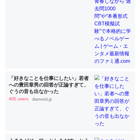
昆虫ってカルシウム少ないのか。知らんかった。調べたら
コオロギのカルシウム分はエビの600分の1程度。
─ニュース :: 【研究発表】昆虫学の大問題＝「昆虫はなぜ海にいな
いのか」に関する新仮説
「好きなことを仕事にしたい」若者
論文では「淡水はカルシウムも酸素も不足してて両方に不
への豊田章男の回答が正論すぎて、
利だから両方が拮抗してるのでは」とあって面白い。海に
ぐうの音も出なかった
405 users
いる鋏角類（カブトガニ・ウミグモ）はカルシウムを使わ
diamond.jp
ずキチンを強化してる筈だが、酵素が違うのか？
─ニュース :: 【研究発表】昆虫学の大問題＝「昆虫はなぜ海にいな
いのか」に関する新仮説