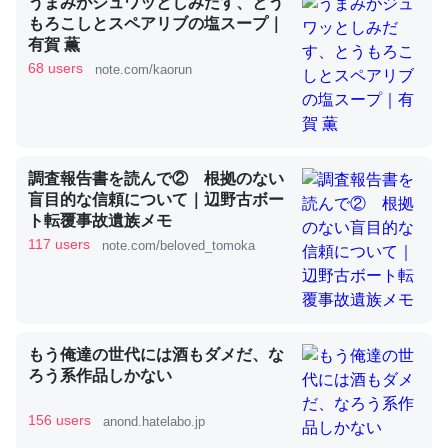
うまみがジュワッとしみだす、とう
もろこしとスペアリブの塩スープ｜
有賀 薫
これを元に考えるとカルシウムを大量に使う脊椎動物と貝
68 users
note.com/kaorun
類は苦労してるんだな…。腹足類だと殻を無くしてナメク
ジになったり努力してるし。
─ニュース :: 【研究発表】昆虫学の大問題＝「昆虫はなぜ海にいな
いのか」に関する新仮説
調査報告書を読んで② 根拠のない
盲目的な信頼について｜辺野古ボー
ト転覆事故遺族メモ
117 users
note.com/beloved_tomoka
ウチもEchoを実家に置いて４年。でたまに覗いてる。ぼ
ちぼちRingも置こうかと画策中。あと、Googleマップで
位置情報を共有してる。電池残量や充電中かが分かるので
もう俺達の世代には酒もダメだ、な
これ見て生きてるなって分かる。
ろう系作品しかない
─たまにLINEするくらいだった遠方の父67歳と僕。ITツール導入で
コミュニケーションが劇的に変化した｜tayorini by LIFULL介護
156 users
anond.hatelabo.jp