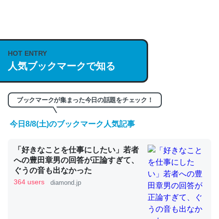
何気にChatGPTの仕組み、特に「トークン」について解
説してる記事が少ないので貴重な良記事。/続編来た
https://isobe324649.hatenablog.com/entry/2023/03/27
HOT ENTRY
人気ブックマークで知る
/064121
─GPTの仕組みと限界についての考察（１） - conceptualization
ブックマークが集まった今日の話題をチェック！
今日8/8(土)のブックマーク人気記事
これは良記事。32768トークンだと英語小説100ページ分
「好きなことを仕事にしたい」若者
くらい。小説でいう「ずっと前の伏線」は回収されないけ
への豊田章男の回答が正論すぎて、
ど、短期記憶というには多い分量。進化すればするほど分
ぐうの音も出なかった
かりやすく強くなりそう
364 users
diamond.jp
─GPTの仕組みと限界についての考察（１） - conceptualization