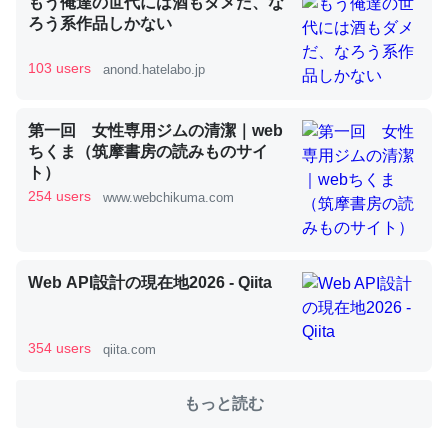
もう俺達の世代には酒もダメだ、な
ろう系作品しかない
これを元に考えるとカルシウムを大量に使う脊椎動物と貝
103 users
anond.hatelabo.jp
類は苦労してるんだな…。腹足類だと殻を無くしてナメク
ジになったり努力してるし。
第一回 女性専用ジムの清潔｜web
─ニュース :: 【研究発表】昆虫学の大問題＝「昆虫はなぜ海にいな
ちくま（筑摩書房の読みものサイ
いのか」に関する新仮説
ト）
254 users
www.webchikuma.com
Web API設計の現在地2026 - Qiita
ウチもEchoを実家に置いて４年。でたまに覗いてる。ぼ
ちぼちRingも置こうかと画策中。あと、Googleマップで
位置情報を共有してる。電池残量や充電中かが分かるので
354 users
qiita.com
これ見て生きてるなって分かる。
─たまにLINEするくらいだった遠方の父67歳と僕。ITツール導入で
もっと読む
コミュニケーションが劇的に変化した｜tayorini by LIFULL介護