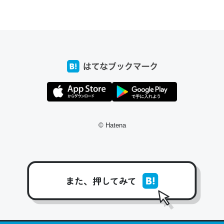
ちょうど同じ理由でEcho Show 8を設定中でした。Prime
とかSpotifyを支払う孝行もできる。一生で親と会える残
り時間を日数にすると1週間とかの人が多いそうだけど、
それを実質100倍以上に伸ばす効果があるはず……
─たまにLINEするくらいだった遠方の父67歳と僕。ITツール導入で
コミュニケーションが劇的に変化した｜tayorini by LIFULL介護
© Hatena
私も3年前ぐらいに祖母の家に設置した。ポケットWifiみ
たいなのでネット環境作ったけどAlexaしか使わないので
回線代ほとんどかからないですよ。参考：
https://toyoshi.hatenablog.com/entry/2019/05/15/1805
34