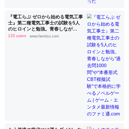
『電工らぶ ゼロから始める電気工事
昆虫ってカルシウム少ないのか。知らんかった。調べたら
士』第二種電気工事士の試験を5人
コオロギのカルシウム分はエビの600分の1程度。
のヒロインと勉強。青春しなが
ら“過去問1000問”や“本番形式CBT
133 users
www.famitsu.com
─ニュース :: 【研究発表】昆虫学の大問題＝「昆虫はなぜ海にいな
いのか」に関する新仮説
模擬試験”で本格的に学べるノベル
ゲーム | ゲーム・エンタメ最新情報
のファミ通.com
論文では「淡水はカルシウムも酸素も不足してて両方に不
利だから両方が拮抗してるのでは」とあって面白い。海に
いる鋏角類（カブトガニ・ウミグモ）はカルシウムを使わ
ずキチンを強化してる筈だが、酵素が違うのか？
─ニュース :: 【研究発表】昆虫学の大問題＝「昆虫はなぜ海にいな
いのか」に関する新仮説