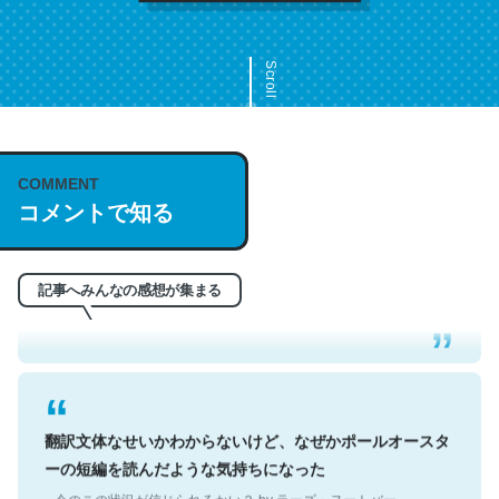
Scroll
COMMENT
これは名文。彼はとてもクレバーなんだろうなと凄く思
コメントで知る
う。英語少しでも読める人は原文もお勧め。自分はこの流
れ好き。Let’s Fucking Go. Then Covid hit. Shit.
─今のこの状況が信じられるかい？ by ラーズ・ヌートバー
記事へみんなの感想が集まる
翻訳文体なせいかわからないけど、なぜかポールオースタ
ーの短編を読んだような気持ちになった
─今のこの状況が信じられるかい？ by ラーズ・ヌートバー