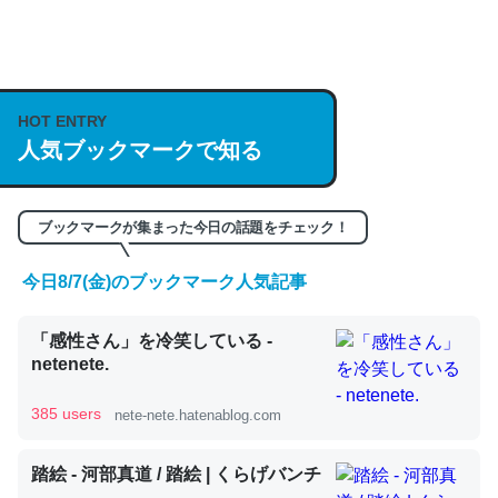
何気にChatGPTの仕組み、特に「トークン」について解
説してる記事が少ないので貴重な良記事。/続編来た
HOT ENTRY
https://isobe324649.hatenablog.com/entry/2023/03/27
人気ブックマークで知る
/064121
─GPTの仕組みと限界についての考察（１） - conceptualization
ブックマークが集まった今日の話題をチェック！
今日8/7(金)のブックマーク人気記事
これは良記事。32768トークンだと英語小説100ページ分
「感性さん」を冷笑している -
くらい。小説でいう「ずっと前の伏線」は回収されないけ
netenete.
ど、短期記憶というには多い分量。進化すればするほど分
かりやすく強くなりそう
385 users
nete-nete.hatenablog.com
─GPTの仕組みと限界についての考察（１） - conceptualization
踏絵 - 河部真道 / 踏絵 | くらげバンチ