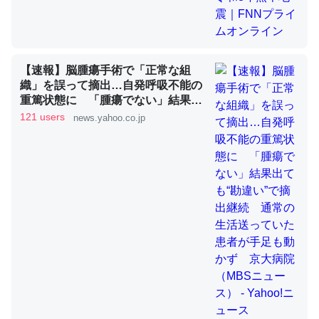
これを元に考えるとカルシウムを大量に使う脊椎動物と貝
類は苦労してるんだな…。腹足類だと殻を無くしてナメク
【速報】脳腫瘍手術で「正常な組
ジになったり努力してるし。
織」を誤って摘出…自発呼吸不能の
重篤状態に 「腫瘍でない」結果出
─ニュース :: 【研究発表】昆虫学の大問題＝「昆虫はなぜ海にいな
ても“勘違い”で摘出継続 通常の生
いのか」に関する新仮説
121 users
news.yahoo.co.jp
活送っていた患者が手足も動かず
京大病院（MBSニュース） -
Yahoo!ニュース
ウチもEchoを実家に置いて４年。でたまに覗いてる。ぼ
ちぼちRingも置こうかと画策中。あと、Googleマップで
位置情報を共有してる。電池残量や充電中かが分かるので
これ見て生きてるなって分かる。
─たまにLINEするくらいだった遠方の父67歳と僕。ITツール導入で
コミュニケーションが劇的に変化した｜tayorini by LIFULL介護