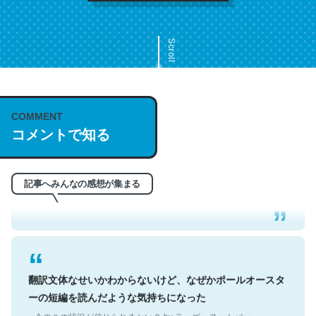
Scroll
COMMENT
これは名文。彼はとてもクレバーなんだろうなと凄く思
コメントで知る
う。英語少しでも読める人は原文もお勧め。自分はこの流
れ好き。Let’s Fucking Go. Then Covid hit. Shit.
─今のこの状況が信じられるかい？ by ラーズ・ヌートバー
記事へみんなの感想が集まる
翻訳文体なせいかわからないけど、なぜかポールオースタ
ーの短編を読んだような気持ちになった
─今のこの状況が信じられるかい？ by ラーズ・ヌートバー