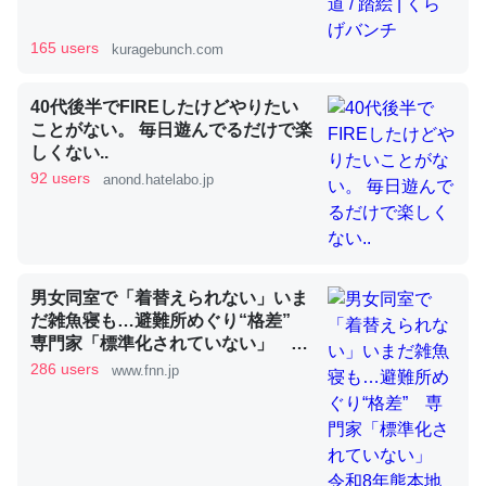
165 users
kuragebunch.com
昆虫ってカルシウム少ないのか。知らんかった。調べたら
40代後半でFIREしたけどやりたい
コオロギのカルシウム分はエビの600分の1程度。
ことがない。 毎日遊んでるだけで楽
─ニュース :: 【研究発表】昆虫学の大問題＝「昆虫はなぜ海にいな
しくない..
いのか」に関する新仮説
92 users
anond.hatelabo.jp
論文では「淡水はカルシウムも酸素も不足してて両方に不
男女同室で「着替えられない」いま
利だから両方が拮抗してるのでは」とあって面白い。海に
だ雑魚寝も…避難所めぐり“格差”
専門家「標準化されていない」 令
いる鋏角類（カブトガニ・ウミグモ）はカルシウムを使わ
和8年熊本地震｜FNNプライムオン
286 users
www.fnn.jp
ずキチンを強化してる筈だが、酵素が違うのか？
ライン
─ニュース :: 【研究発表】昆虫学の大問題＝「昆虫はなぜ海にいな
いのか」に関する新仮説