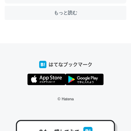
もっと読む
ちょうど同じ理由でEcho Show 8を設定中でした。Prime
とかSpotifyを支払う孝行もできる。一生で親と会える残
り時間を日数にすると1週間とかの人が多いそうだけど、
それを実質100倍以上に伸ばす効果があるはず……
─たまにLINEするくらいだった遠方の父67歳と僕。ITツール導入で
コミュニケーションが劇的に変化した｜tayorini by LIFULL介護
私も3年前ぐらいに祖母の家に設置した。ポケットWifiみ
© Hatena
たいなのでネット環境作ったけどAlexaしか使わないので
回線代ほとんどかからないですよ。参考：
https://toyoshi.hatenablog.com/entry/2019/05/15/1805
34