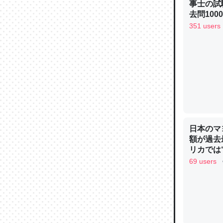
事士の試
─ニュース
去問10
べるノベ
351 users
通.com
論文では
は」とあ
チンを強
─ニュース
日本のマ
額が過去
リカでは
69 users
これを元
類だと殻
─ニュース