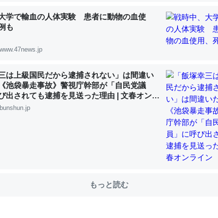
大学で輸血の人体実験 患者に動物の血使
例も
choを実家に置いて４年。でたまに覗いてる。ぼちぼちRingも置こう
、Googleマップで位置情報を共有してる。電池残量や充電中かが分か
www.47news.jp
きてるなって分かる。
三は上級国民だから逮捕されない」は間違い
INEするくらいだった遠方の父67歳と僕。ITツール導入でコミュニケーションが劇
ni by LIFULL介護
《池袋暴走事故》警視庁幹部が「自民党議
び出されても逮捕を見送った理由 | 文春オンラ
bunshun.jp
じ理由でEcho Show 8を設定中でした。PrimeとかSpotifyを支払
生で親と会える残り時間を日数にすると1週間とかの人が多いそうだけ
00倍以上に伸ばす効果があるはず……
INEするくらいだった遠方の父67歳と僕。ITツール導入でコミュニケーションが劇
もっと読む
ni by LIFULL介護