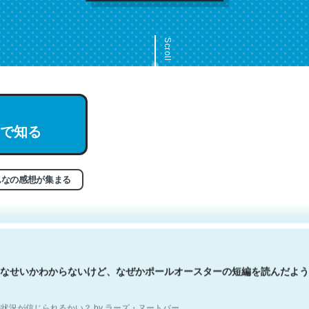
Scroll
で知る
文。彼はとてもクレバーなんだろうなと凄く思う。英語少しでも読める
分はこの流れ好き。Let’s Fucking Go. Then Covid hit. Shit.
状況が信じられるかい？ by ラーズ・ヌートバー
んなの感想が集まる
なせいかわからないけど、なぜかポールオースターの短編を読んだよう
状況が信じられるかい？ by ラーズ・ヌートバー