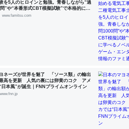
験を5人のヒロインと勉強。青春しながら“過
 :: 【研究発表】昆虫学の大問題＝「昆虫はなぜ海にいないのか」に関する新仮説
00問”や“本番形式CBT模擬試験”で本格的に学
ルゲーム | ゲーム・エンタメ最新情報のファミ
www.famitsu.com
「淡水はカルシウムも酸素も不足してて両方に不利だから両方が拮抗し
って面白い。海にいる鋏角類（カブトガニ・ウミグモ）はカルシウムを
化してる筈だが、酵素が違うのか？
 :: 【研究発表】昆虫学の大問題＝「昆虫はなぜ海にいないのか」に関する新仮説
ヨネーズが世界を魅了 「ソース類」の輸出
最高を更新 人気の裏には卵黄のコク アメ
“日本風”が誕生｜FNNプライムオンライン
www.fnn.jp
に考えるとカルシウムを大量に使う脊椎動物と貝類は苦労してるんだな
を無くしてナメクジになったり努力してるし。
 :: 【研究発表】昆虫学の大問題＝「昆虫はなぜ海にいないのか」に関する新仮説