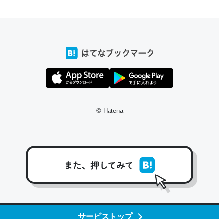
前ぐらいに祖母の家に設置した。ポケットWifiみたいなのでネット環境
xaしか使わないので回線代ほとんどかからないですよ。参考：
/toyoshi.hatenablog.com/entry/2019/05/15/180534
INEするくらいだった遠方の父67歳と僕。ITツール導入でコミュニケーションが劇
ni by LIFULL介護
© Hatena
う。/早速夕食に作った！本当にスナップえんどうが止まらなくなった
が結構効いてるので、気になる場合はにんにくだけ加熱してから加えた
ダーで代用してもいいかも。
止まらなくなる南フランス発祥の万能ソース「アイオリソース」の作り方をビストロ
いてみた - メシ通 | ホットペッパーグルメ
サービストップ