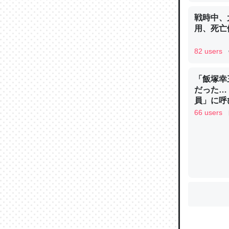
戦時中、
用、死亡
ウチもE
82 users
中。あと
れ見て生
「飯塚幸
─たまにL
た｜tayori
だった…
員」に呼
イン
66 users
ちょうど同
きる。一
を実質1
─たまにL
た｜tayori