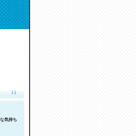
人は原文
な気持ち