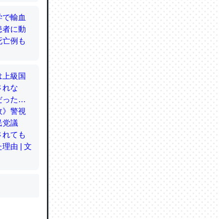
かと画策
るのでこ
的に変化し
う孝行もで
ど、それ
的に変化し