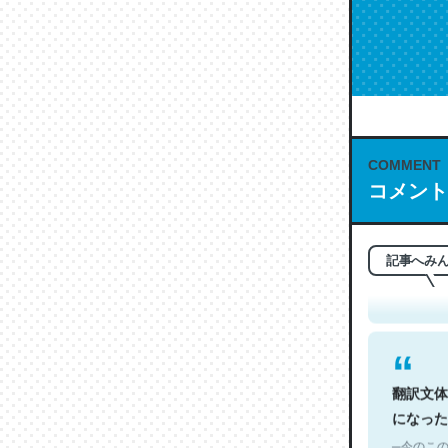
COMMENT
コメント
これは名
もお勧め。自
─今のこの
記事へみ
翻訳文体
になった
─今のこの