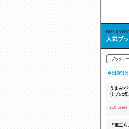
何気にC
な良記事。/続
─GPTの仕
HOT ENTRY
人気ブッ
これは良
ブックマ
の伏線」
やすく強
今日8/9
─GPTの仕
うまみが
リブの塩
218 users
昆虫って
の600
『電工ら