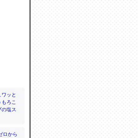
ので貴重
064121
ずっと前
ど分かり
分はエビ