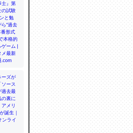
てるので
使わずキ
…。腹足