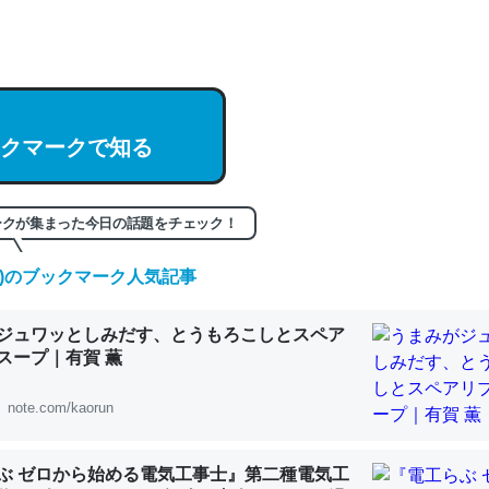
hatGPTの仕組み、特に「トークン」について解説してる記事が少ない
編来た https://isobe324649.hatenablog.com/entry/2023/03/27/
組みと限界についての考察（１） - conceptualization
クマークで知る
記事。32768トークンだと英語小説100ページ分くらい。小説でいう「
ークが集まった今日の話題をチェック！
は回収されないけど、短期記憶というには多い分量。進化すればするほ
くなりそう
(日)のブックマーク人気記事
組みと限界についての考察（１） - conceptualization
ジュワッとしみだす、とうもろこしとスペア
スープ｜有賀 薫
note.com/kaorun
カルシウム少ないのか。知らんかった。調べたらコオロギのカルシウム
分の1程度。
ぶ ゼロから始める電気工事士』第二種電気工