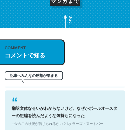
Scroll
これは名文。彼はとてもクレバーなんだろうなと凄く思
COMMENT
う。英語少しでも読める人は原文もお勧め。自分はこの流
コメントで知る
れ好き。Let’s Fucking Go. Then Covid hit. Shit.
─今のこの状況が信じられるかい？ by ラーズ・ヌートバー
記事へみんなの感想が集まる
翻訳文体なせいかわからないけど、なぜかポールオースタ
ーの短編を読んだような気持ちになった
─今のこの状況が信じられるかい？ by ラーズ・ヌートバー