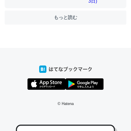
もっと読む
ちょうど同じ理由でEcho Show 8を設定中でした。Prime
とかSpotifyを支払う孝行もできる。一生で親と会える残
り時間を日数にすると1週間とかの人が多いそうだけど、
それを実質100倍以上に伸ばす効果があるはず……
─たまにLINEするくらいだった遠方の父67歳と僕。ITツール導入で
コミュニケーションが劇的に変化した｜tayorini by LIFULL介護
私も3年前ぐらいに祖母の家に設置した。ポケットWifiみ
たいなのでネット環境作ったけどAlexaしか使わないので
© Hatena
回線代ほとんどかからないですよ。参考：
https://toyoshi.hatenablog.com/entry/2019/05/15/1805
34
─たまにLINEするくらいだった遠方の父67歳と僕。ITツール導入で