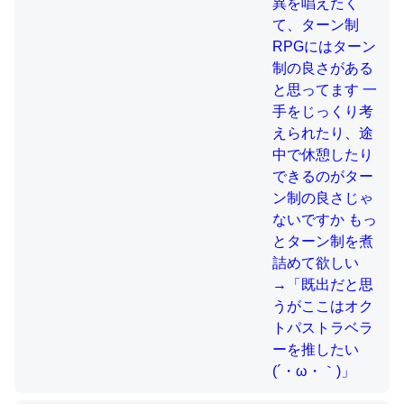
制の良さじゃないですか もっとター
ン制を煮詰めて欲しい→「既出だと
思うがここはオクトパストラベラー
これを元に考えるとカルシウムを大量に使う脊椎動物と貝
を推したい(´・ω・｀)」
類は苦労してるんだな…。腹足類だと殻を無くしてナメク
ジになったり努力してるし。
─ニュース :: 【研究発表】昆虫学の大問題＝「昆虫はなぜ海にいな
いのか」に関する新仮説
ウチもEchoを実家に置いて４年。でたまに覗いてる。ぼ
ちぼちRingも置こうかと画策中。あと、Googleマップで
位置情報を共有してる。電池残量や充電中かが分かるので
これ見て生きてるなって分かる。
─たまにLINEするくらいだった遠方の父67歳と僕。ITツール導入で
コミュニケーションが劇的に変化した｜tayorini by LIFULL介護