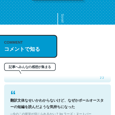
Scroll
COMMENT
これは名文。彼はとてもクレバーなんだろうなと凄く思
コメントで知る
う。英語少しでも読める人は原文もお勧め。自分はこの流
れ好き。Let’s Fucking Go. Then Covid hit. Shit.
─今のこの状況が信じられるかい？ by ラーズ・ヌートバー
記事へみんなの感想が集まる
翻訳文体なせいかわからないけど、なぜかポールオースタ
ーの短編を読んだような気持ちになった
─今のこの状況が信じられるかい？ by ラーズ・ヌートバー