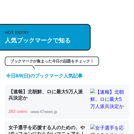
何気にChatGPTの仕組み、特に「トークン」について解
説してる記事が少ないので貴重な良記事。/続編来た
https://isobe324649.hatenablog.com/entry/2023/03/27
HOT ENTRY
/064121
人気ブックマークで知る
─GPTの仕組みと限界についての考察（１） - conceptualization
ブックマークが集まった今日の話題をチェック！
今日8/9(日)のブックマーク人気記事
これは良記事。32768トークンだと英語小説100ページ分
【速報】北朝鮮、ロに最大5万人派
くらい。小説でいう「ずっと前の伏線」は回収されないけ
兵決定か
ど、短期記憶というには多い分量。進化すればするほど分
かりやすく強くなりそう
282 users
www.47news.jp
─GPTの仕組みと限界についての考察（１） - conceptualization
女子選手を応援する人のための、や
ばいファンにならないマニュアル｜