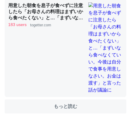
用意した朝食を息子が食べずに注意
したら「お母さんの料理はまずいか
ら食べたくない」と…「まずいなら
ちょうど同じ理由でEcho Show 8を設定中でした。Prime
食べなくていい。今後は自分で食事
183 users
togetter.com
を用意しなさい。お金は渡す」と言
とかSpotifyを支払う孝行もできる。一生で親と会える残
った話が議論に
り時間を日数にすると1週間とかの人が多いそうだけど、
それを実質100倍以上に伸ばす効果があるはず……
─たまにLINEするくらいだった遠方の父67歳と僕。ITツール導入で
コミュニケーションが劇的に変化した｜tayorini by LIFULL介護
私も3年前ぐらいに祖母の家に設置した。ポケットWifiみ
たいなのでネット環境作ったけどAlexaしか使わないので
もっと読む
回線代ほとんどかからないですよ。参考：
https://toyoshi.hatenablog.com/entry/2019/05/15/1805
34