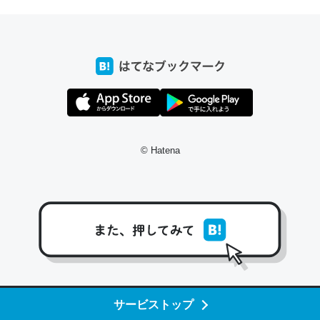
─たまにLINEするくらいだった遠方の父67歳と僕。ITツール導入で
コミュニケーションが劇的に変化した｜tayorini by LIFULL介護
これ作ろう。/早速夕食に作った！本当にスナップえんどう
が止まらなくなった…！生のにんにくが結構効いてるの
で、気になる場合はにんにくだけ加熱してから加えたりガ
© Hatena
ーリックパウダーで代用してもいいかも。
─野菜が止まらなくなる南フランス発祥の万能ソース「アイオリソ
ース」の作り方をビストロ居酒屋のシェフに聞いてみた - メシ通 | ホ
ットペッパーグルメ
スペインにもアリオリソースがあり、それも美味しいんだ
サービストップ
けど、読み方が違うだけで同じものを指すのか、また違う