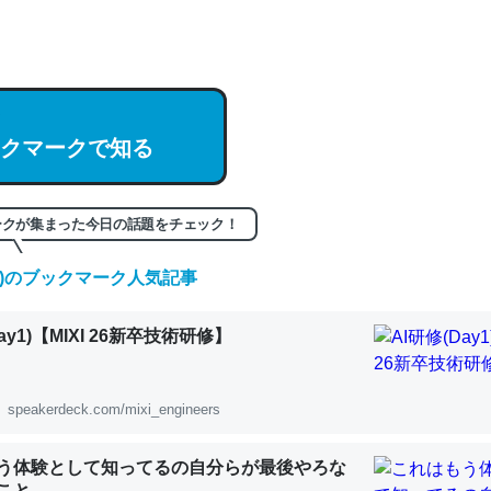
hatGPTの仕組み、特に「トークン」について解説してる記事が少ない
編来た https://isobe324649.hatenablog.com/entry/2023/03/27/
組みと限界についての考察（１） - conceptualization
クマークで知る
記事。32768トークンだと英語小説100ページ分くらい。小説でいう「
ークが集まった今日の話題をチェック！
は回収されないけど、短期記憶というには多い分量。進化すればするほ
(日)のブックマーク人気記事
くなりそう
組みと限界についての考察（１） - conceptualization
ay1)【MIXI 26新卒技術研修】
speakerdeck.com/mixi_engineers
カルシウム少ないのか。知らんかった。調べたらコオロギのカルシウム
う体験として知ってるの自分らが最後やろな
分の1程度。
こと