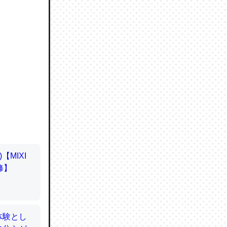
ので貴重
064121
ずっと前
ど分かり
分はエビ