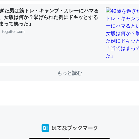
過ぎた男は筋トレ・キャンプ・カレーにハマる
、女版は何か？挙げられた例にドキッとする
まって笑った」
choを実家に置いて４年。でたまに覗いてる。ぼちぼちRingも置こう
togetter.com
、Googleマップで位置情報を共有してる。電池残量や充電中かが分か
きてるなって分かる。
INEするくらいだった遠方の父67歳と僕。ITツール導入でコミュニケーションが劇
ni by LIFULL介護
もっと読む
じ理由でEcho Show 8を設定中でした。PrimeとかSpotifyを支払
生で親と会える残り時間を日数にすると1週間とかの人が多いそうだけ
00倍以上に伸ばす効果があるはず……
INEするくらいだった遠方の父67歳と僕。ITツール導入でコミュニケーションが劇
ni by LIFULL介護