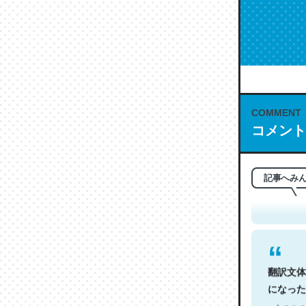
COMMENT
コメント
これは名
もお勧め。自
─今のこの
記事へみ
翻訳文体
になった
─今のこの