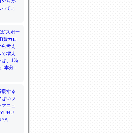
てるので
使わずキ
…。腹足