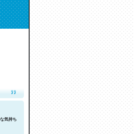
人は原文
な気持ち