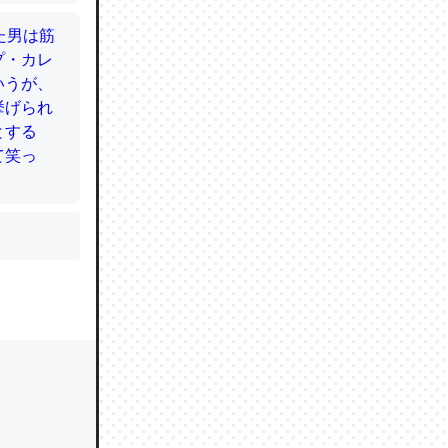
かと画策
るのでこ
的に変化し
う孝行もで
ど、それ
的に変化し