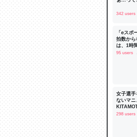
─ニュース
342 users
「eスポ
拍数から
論文では
は、1時間
は」とあ
95 users
チンを強
─ニュース
女子選手
ないマニュ
KITAMO
これを元
298 users
類だと殻
─ニュース