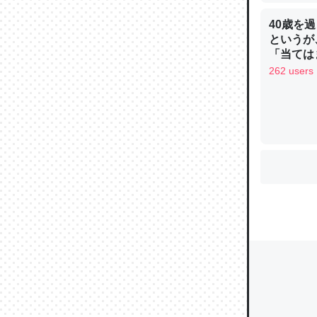
40歳を
というが
「当ては
ウチもE
262 users
中。あと
れ見て生
─たまにL
た｜tayori
ちょうど同
きる。一
を実質1
─たまにL
た｜tayori