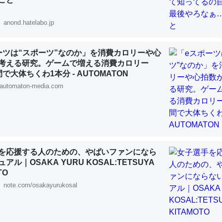
 :: 【研究発表】昆虫学の大問題＝「昆虫はなぜ海にいないのか」に関する新仮説
anond.hatelabo.jp
ーツは“スポーツ”なのか」を消費カロリーや心
考える研究。ゲームで増える消費カロリー
「淡水はカルシウムも酸素も不足してて両方に不利だから両方が拮抗し
で大体ちくわ1本分 - AUTOMATON
って面白い。海にいる鋏角類（カブトガニ・ウミグモ）はカルシウムを
automaton-media.com
化してる筈だが、酵素が違うのか？
 :: 【研究発表】昆虫学の大問題＝「昆虫はなぜ海にいないのか」に関する新仮説
を応援する人のための、やばいファンになら
アル｜OSAKA YURU KOSAL:TETSUYA
TO
に考えるとカルシウムを大量に使う脊椎動物と貝類は苦労してるんだな
note.com/osakayurukosal
を無くしてナメクジになったり努力してるし。
 :: 【研究発表】昆虫学の大問題＝「昆虫はなぜ海にいないのか」に関する新仮説