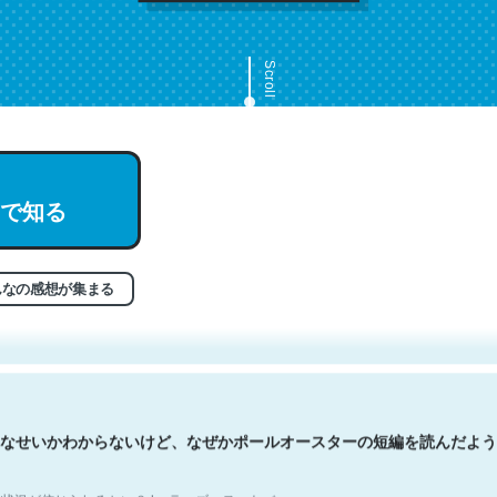
Scroll
で知る
文。彼はとてもクレバーなんだろうなと凄く思う。英語少しでも読める
分はこの流れ好き。Let’s Fucking Go. Then Covid hit. Shit.
状況が信じられるかい？ by ラーズ・ヌートバー
んなの感想が集まる
なせいかわからないけど、なぜかポールオースターの短編を読んだよう
状況が信じられるかい？ by ラーズ・ヌートバー