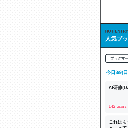
何気にC
な良記事。/続
─GPTの仕
HOT ENTRY
人気ブッ
これは良
ブックマ
の伏線」
今日8/9
やすく強
─GPTの仕
AI研修(D
142 users
昆虫って
これはも
の600
ぁ…って