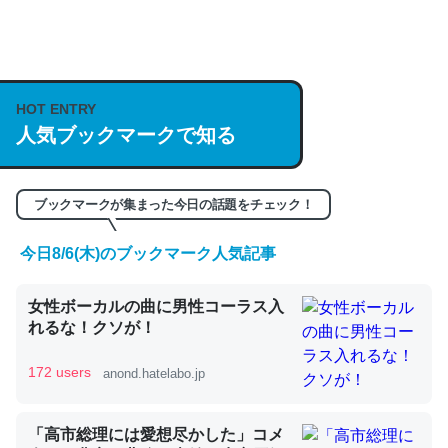
何気にChatGPTの仕組み、特に「トークン」について解
説してる記事が少ないので貴重な良記事。/続編来た
https://isobe324649.hatenablog.com/entry/2023/03/27
HOT ENTRY
/064121
人気ブックマークで知る
─GPTの仕組みと限界についての考察（１） - conceptualization
ブックマークが集まった今日の話題をチェック！
今日8/6(木)のブックマーク人気記事
これは良記事。32768トークンだと英語小説100ページ分
くらい。小説でいう「ずっと前の伏線」は回収されないけ
女性ボーカルの曲に男性コーラス入
ど、短期記憶というには多い分量。進化すればするほど分
れるな！クソが！
かりやすく強くなりそう
172 users
anond.hatelabo.jp
─GPTの仕組みと限界についての考察（１） - conceptualization
「高市総理には愛想尽かした」コメ