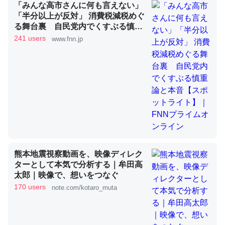
「みんな高市さんに何も言えない」
「半分以上が反対」 消費税減税めぐ
これを元に考えるとカルシウムを大量に使う脊椎動物と貝
る舞台裏 自民党内でくすぶる慎重
論と本音【スポットライト】｜FNN
類は苦労してるんだな…。腹足類だと殻を無くしてナメク
241 users
www.fnn.jp
プライムオンライン
ジになったり努力してるし。
─ニュース :: 【研究発表】昆虫学の大問題＝「昆虫はなぜ海にいな
いのか」に関する新仮説
ウチもEchoを実家に置いて４年。でたまに覗いてる。ぼ
ちぼちRingも置こうかと画策中。あと、Googleマップで
熊本地震視察動画を、映像ディレク
位置情報を共有してる。電池残量や充電中かが分かるので
ターとして本気で分析する｜牟田高
これ見て生きてるなって分かる。
太郎｜映像で、想いをつなぐ
170 users
note.com/kotaro_muta
─たまにLINEするくらいだった遠方の父67歳と僕。ITツール導入で
コミュニケーションが劇的に変化した｜tayorini by LIFULL介護