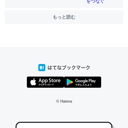
もっと読む
ちょうど同じ理由でEcho Show 8を設定中でした。Prime
とかSpotifyを支払う孝行もできる。一生で親と会える残
り時間を日数にすると1週間とかの人が多いそうだけど、
それを実質100倍以上に伸ばす効果があるはず……
─たまにLINEするくらいだった遠方の父67歳と僕。ITツール導入で
コミュニケーションが劇的に変化した｜tayorini by LIFULL介護
私も3年前ぐらいに祖母の家に設置した。ポケットWifiみ
たいなのでネット環境作ったけどAlexaしか使わないので
© Hatena
回線代ほとんどかからないですよ。参考：
https://toyoshi.hatenablog.com/entry/2019/05/15/1805
34
─たまにLINEするくらいだった遠方の父67歳と僕。ITツール導入で