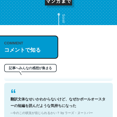
Scroll
これは名文。彼はとてもクレバーなんだろうなと凄く思
COMMENT
コメントで知る
う。英語少しでも読める人は原文もお勧め。自分はこの流
れ好き。Let’s Fucking Go. Then Covid hit. Shit.
─今のこの状況が信じられるかい？ by ラーズ・ヌートバー
記事へみんなの感想が集まる
翻訳文体なせいかわからないけど、なぜかポールオースタ
ーの短編を読んだような気持ちになった
─今のこの状況が信じられるかい？ by ラーズ・ヌートバー