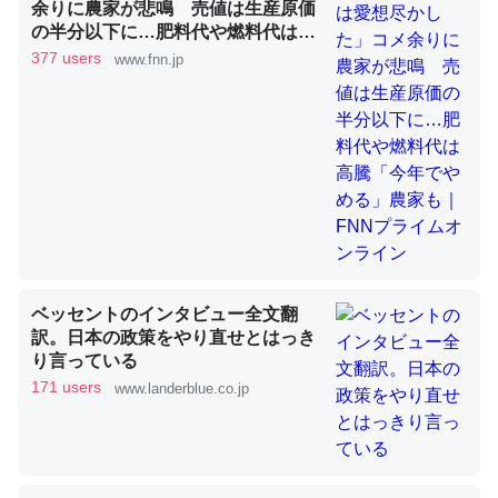
余りに農家が悲鳴 売値は生産原価
の半分以下に…肥料代や燃料代は高
騰「今年でやめる」農家も｜FNNプ
377 users
www.fnn.jp
昆虫ってカルシウム少ないのか。知らんかった。調べたら
ライムオンライン
コオロギのカルシウム分はエビの600分の1程度。
─ニュース :: 【研究発表】昆虫学の大問題＝「昆虫はなぜ海にいな
いのか」に関する新仮説
論文では「淡水はカルシウムも酸素も不足してて両方に不
利だから両方が拮抗してるのでは」とあって面白い。海に
ベッセントのインタビュー全文翻
いる鋏角類（カブトガニ・ウミグモ）はカルシウムを使わ
訳。日本の政策をやり直せとはっき
り言っている
ずキチンを強化してる筈だが、酵素が違うのか？
171 users
www.landerblue.co.jp
─ニュース :: 【研究発表】昆虫学の大問題＝「昆虫はなぜ海にいな
いのか」に関する新仮説