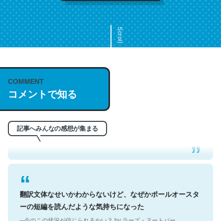
Scroll
COMMENT
これは名文。彼はとてもクレバーなんだろうなと凄く思
コメントで知る
う。英語少しでも読める人は原文もお勧め。自分はこの流
れ好き。Let’s Fucking Go. Then Covid hit. Shit.
─今のこの状況が信じられるかい？ by ラーズ・ヌートバー
記事へみんなの感想が集まる
翻訳文体なせいかわからないけど、なぜかポールオースタ
ーの短編を読んだような気持ちになった
─今のこの状況が信じられるかい？ by ラーズ・ヌートバー