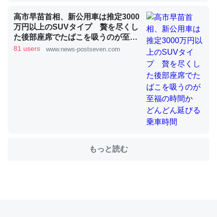
高市早苗首相、新公用車は推定3000
万円以上のSUVタイプ 贅を尽くし
これを元に考えるとカルシウムを大量に使う脊椎動物と貝
た後部座席でたばこを吸うのが至福
類は苦労してるんだな…。腹足類だと殻を無くしてナメク
の時間か どんどん延びる乗車時間
81 users
www.news-postseven.com
ジになったり努力してるし。
─ニュース :: 【研究発表】昆虫学の大問題＝「昆虫はなぜ海にいな
いのか」に関する新仮説
ウチもEchoを実家に置いて４年。でたまに覗いてる。ぼ
もっと読む
ちぼちRingも置こうかと画策中。あと、Googleマップで
位置情報を共有してる。電池残量や充電中かが分かるので
これ見て生きてるなって分かる。
─たまにLINEするくらいだった遠方の父67歳と僕。ITツール導入で
コミュニケーションが劇的に変化した｜tayorini by LIFULL介護