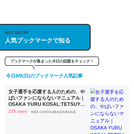
何気にChatGPTの仕組み、特に「トークン」について解
説してる記事が少ないので貴重な良記事。/続編来た
https://isobe324649.hatenablog.com/entry/2023/03/27
HOT ENTRY
/064121
人気ブックマークで知る
─GPTの仕組みと限界についての考察（１） - conceptualization
ブックマークが集まった今日の話題をチェック！
今日8/9(日)のブックマーク人気記事
これは良記事。32768トークンだと英語小説100ページ分
女子選手を応援する人のための、や
くらい。小説でいう「ずっと前の伏線」は回収されないけ
ばいファンにならないマニュアル｜
ど、短期記憶というには多い分量。進化すればするほど分
OSAKA YURU KOSAL:TETSUYA
かりやすく強くなりそう
KITAMOTO
229 users
note.com/osakayurukosal
─GPTの仕組みと限界についての考察（１） - conceptualization