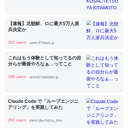
昆虫ってカルシウム少ないのか。知らんかった。調べたら
【速報】北朝鮮、ロに最大5万人派
コオロギのカルシウム分はエビの600分の1程度。
兵決定か
─ニュース :: 【研究発表】昆虫学の大問題＝「昆虫はなぜ海にいな
いのか」に関する新仮説
353 users
www.47news.jp
これはもう体験として知ってるの自
分らが最後やろなぁ…ってこと
論文では「淡水はカルシウムも酸素も不足してて両方に不
186 users
anond.hatelabo.jp
利だから両方が拮抗してるのでは」とあって面白い。海に
いる鋏角類（カブトガニ・ウミグモ）はカルシウムを使わ
ずキチンを強化してる筈だが、酵素が違うのか？
Claude Code で「ループエンジニ
─ニュース :: 【研究発表】昆虫学の大問題＝「昆虫はなぜ海にいな
アリング」を実践してみた
いのか」に関する新仮説
297 users
zenn.dev/tetsu_don