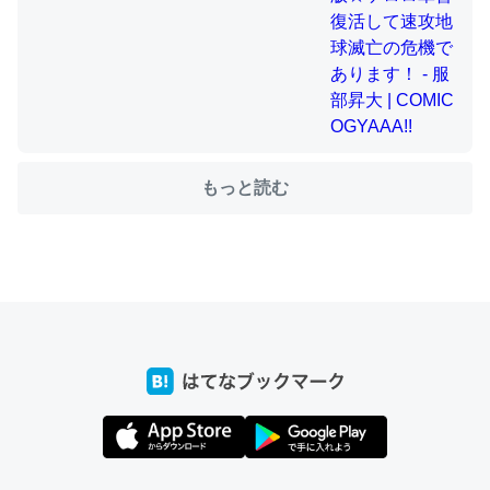
ちょうど同じ理由でEcho Show 8を設定中でした。Prime
とかSpotifyを支払う孝行もできる。一生で親と会える残
り時間を日数にすると1週間とかの人が多いそうだけど、
それを実質100倍以上に伸ばす効果があるはず……
もっと読む
─たまにLINEするくらいだった遠方の父67歳と僕。ITツール導入で
コミュニケーションが劇的に変化した｜tayorini by LIFULL介護
私も3年前ぐらいに祖母の家に設置した。ポケットWifiみ
たいなのでネット環境作ったけどAlexaしか使わないので
回線代ほとんどかからないですよ。参考：
https://toyoshi.hatenablog.com/entry/2019/05/15/1805
34
─たまにLINEするくらいだった遠方の父67歳と僕。ITツール導入で