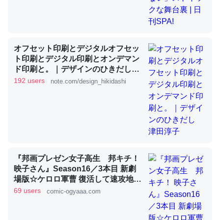
これを元に考えるとカルシウムを大量に使う脊椎動物と貝
類は苦労してるんだな…。腹足類だと殻を無くしてナメク
オフセット印刷とデジタルオフセッ
ジになったり努力してるし。
ト印刷とデジタル印刷とオンデマン
─ニュース :: 【研究発表】昆虫学の大問題＝「昆虫はなぜ海にいな
ド印刷と。｜デザインのひきだし
いのか」に関する新仮説
津田淳子
192 users
note.com/design_hikidashi
ウチもEchoを実家に置いて４年。でたまに覗いてる。ぼ
ちぼちRingも置こうかと画策中。あと、Googleマップで
位置情報を共有してる。電池残量や充電中かが分かるので
『邦画プレゼン女子高生 邦キチ！
映子さん』Season16／3本目 新劇
これ見て生きてるなって分かる。
場版☆ケロロ軍曹 復活して速攻地球
─たまにLINEするくらいだった遠方の父67歳と僕。ITツール導入で
滅亡の危機であります！ - 服部昇大 |
69 users
コミュニケーションが劇的に変化した｜tayorini by LIFULL介護
comic-ogyaaa.com
COMIC OGYAAA!!