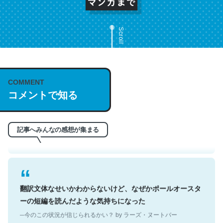
Scroll
これは名文。彼はとてもクレバーなんだろうなと凄く思
COMMENT
コメントで知る
う。英語少しでも読める人は原文もお勧め。自分はこの流
れ好き。Let’s Fucking Go. Then Covid hit. Shit.
─今のこの状況が信じられるかい？ by ラーズ・ヌートバー
記事へみんなの感想が集まる
翻訳文体なせいかわからないけど、なぜかポールオースタ
ーの短編を読んだような気持ちになった
─今のこの状況が信じられるかい？ by ラーズ・ヌートバー