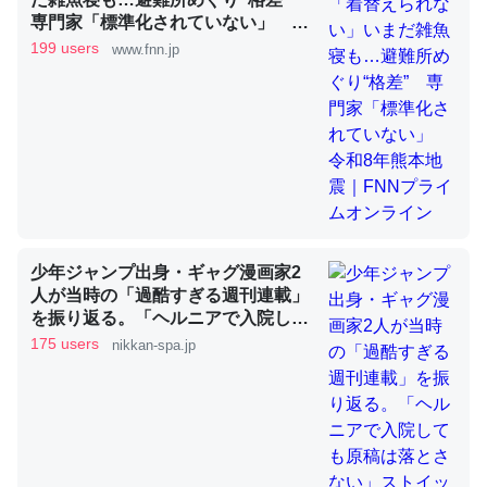
専門家「標準化されていない」 令
和8年熊本地震｜FNNプライムオン
199 users
www.fnn.jp
昆虫ってカルシウム少ないのか。知らんかった。調べたら
ライン
コオロギのカルシウム分はエビの600分の1程度。
─ニュース :: 【研究発表】昆虫学の大問題＝「昆虫はなぜ海にいな
いのか」に関する新仮説
少年ジャンプ出身・ギャグ漫画家2
論文では「淡水はカルシウムも酸素も不足してて両方に不
人が当時の「過酷すぎる週刊連載」
利だから両方が拮抗してるのでは」とあって面白い。海に
を振り返る。「ヘルニアで入院して
いる鋏角類（カブトガニ・ウミグモ）はカルシウムを使わ
も原稿は落とさない」ストイックな
175 users
nikkan-spa.jp
ずキチンを強化してる筈だが、酵素が違うのか？
舞台裏 | 日刊SPA!
─ニュース :: 【研究発表】昆虫学の大問題＝「昆虫はなぜ海にいな
いのか」に関する新仮説