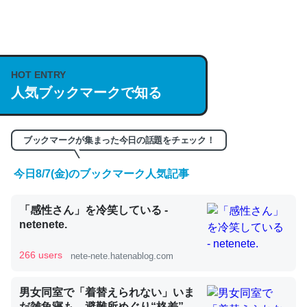
何気にChatGPTの仕組み、特に「トークン」について解
説してる記事が少ないので貴重な良記事。/続編来た
https://isobe324649.hatenablog.com/entry/2023/03/27
HOT ENTRY
/064121
人気ブックマークで知る
─GPTの仕組みと限界についての考察（１） - conceptualization
ブックマークが集まった今日の話題をチェック！
今日8/7(金)のブックマーク人気記事
これは良記事。32768トークンだと英語小説100ページ分
くらい。小説でいう「ずっと前の伏線」は回収されないけ
「感性さん」を冷笑している -
ど、短期記憶というには多い分量。進化すればするほど分
netenete.
かりやすく強くなりそう
266 users
nete-nete.hatenablog.com
─GPTの仕組みと限界についての考察（１） - conceptualization
男女同室で「着替えられない」いま
だ雑魚寝も…避難所めぐり“格差”