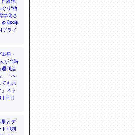
てるので
使わずキ
…。腹足