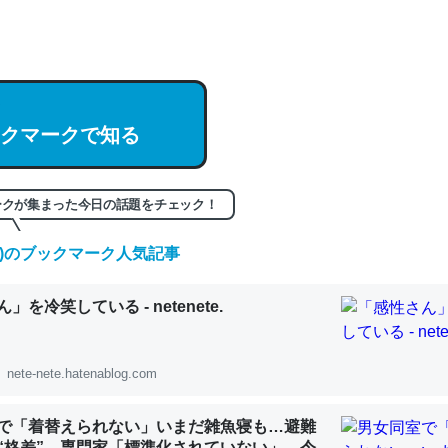
hatGPTの仕組み、特に「トークン」について解説してる記事が少ない
編来た https://isobe324649.hatenablog.com/entry/2023/03/27/
組みと限界についての考察（１） - conceptualization
クマークで知る
記事。32768トークンだと英語小説100ページ分くらい。小説でいう「
ークが集まった今日の話題をチェック！
は回収されないけど、短期記憶というには多い分量。進化すればするほ
くなりそう
(金)のブックマーク人気記事
組みと限界についての考察（１） - conceptualization
」を冷笑している - netenete.
nete-nete.hatenablog.com
カルシウム少ないのか。知らんかった。調べたらコオロギのカルシウム
で「着替えられない」いまだ雑魚寝も…避難
分の1程度。
“格差” 専門家「標準化されていない」 令