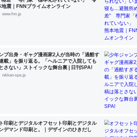
 :: 【研究発表】昆虫学の大問題＝「昆虫はなぜ海にいないのか」に関する新仮説
本地震｜FNNプライムオンライン
www.fnn.jp
「淡水はカルシウムも酸素も不足してて両方に不利だから両方が拮抗し
って面白い。海にいる鋏角類（カブトガニ・ウミグモ）はカルシウムを
ンプ出身・ギャグ漫画家2人が当時の「過酷す
化してる筈だが、酵素が違うのか？
連載」を振り返る。「ヘルニアで入院しても
 :: 【研究発表】昆虫学の大問題＝「昆虫はなぜ海にいないのか」に関する新仮説
とさない」ストイックな舞台裏 | 日刊SPA!
nikkan-spa.jp
に考えるとカルシウムを大量に使う脊椎動物と貝類は苦労してるんだな
を無くしてナメクジになったり努力してるし。
 :: 【研究発表】昆虫学の大問題＝「昆虫はなぜ海にいないのか」に関する新仮説
ト印刷とデジタルオフセット印刷とデジタル
ンデマンド印刷と。｜デザインのひきだし