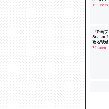
196 users
ウチもE
中。あと
れ見て生
『邦画プ
Seaso
─たまにL
た｜tayori
攻地球滅亡
OGYAAA
74 users
ちょうど同
きる。一
を実質1
─たまにL
た｜tayori