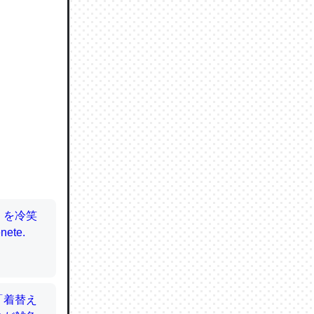
ので貴重
064121
ずっと前
ど分かり
分はエビ