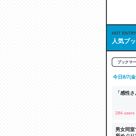
何気にC
な良記事。/続
─GPTの仕
HOT ENTRY
人気ブッ
これは良
ブックマ
の伏線」
やすく強
今日8/7
─GPTの仕
「感性さん
284 users
昆虫って
男女同室
の600
所めぐり