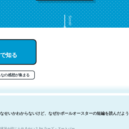
Scroll
で知る
文。彼はとてもクレバーなんだろうなと凄く思う。英語少しでも読める
分はこの流れ好き。Let’s Fucking Go. Then Covid hit. Shit.
状況が信じられるかい？ by ラーズ・ヌートバー
んなの感想が集まる
なせいかわからないけど、なぜかポールオースターの短編を読んだよう
状況が信じられるかい？ by ラーズ・ヌートバー