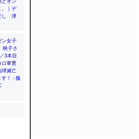
かと画策
るのでこ
的に変化し
う孝行もで
ど、それ
的に変化し