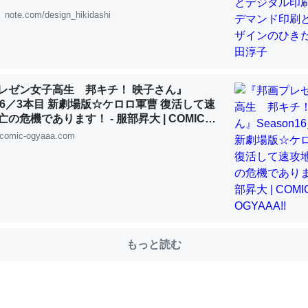
note.com/design_hikidashi
choを実家に置いて４年。でたまに覗いてる。ぼちぼちRingも置こう
、Googleマップで位置情報を共有してる。電池残量や充電中かが分か
きてるなって分かる。
レゼン女子高生 邦キチ！ 映子さん』
n16／3本目 新劇場版☆ケロロ軍曹 復活して速
INEするくらいだった遠方の父67歳と僕。ITツール導入でコミュニケーションが劇
ni by LIFULL介護
の危機であります！ - 服部昇大 | COMIC
!!
comic-ogyaaa.com
じ理由でEcho Show 8を設定中でした。PrimeとかSpotifyを支払
生で親と会える残り時間を日数にすると1週間とかの人が多いそうだけ
00倍以上に伸ばす効果があるはず……
もっと読む
INEするくらいだった遠方の父67歳と僕。ITツール導入でコミュニケーションが劇
ni by LIFULL介護