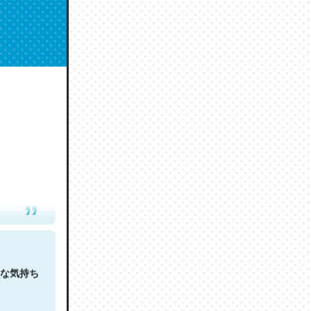
人は原文
な気持ち