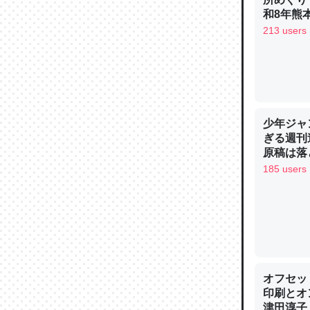
─ニュース
和8年熊
213 users
論文では
は」とあ
少年ジャ
チンを強
ぎる週刊
─ニュース
原稿は落
185 users
これを元
類だと殻
─ニュース
オフセッ
印刷とオ
津田淳子