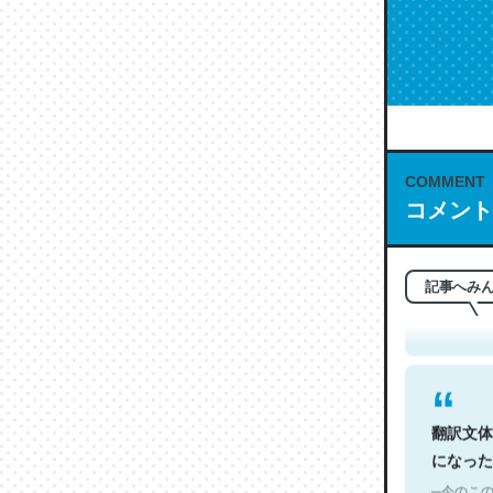
COMMENT
コメント
これは名
もお勧め。自
─今のこの
記事へみ
翻訳文体
になった
─今のこの