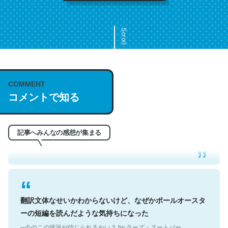
Scroll
COMMENT
これは名文。彼はとてもクレバーなんだろうなと凄く思
コメントで知る
う。英語少しでも読める人は原文もお勧め。自分はこの流
れ好き。Let’s Fucking Go. Then Covid hit. Shit.
─今のこの状況が信じられるかい？ by ラーズ・ヌートバー
記事へみんなの感想が集まる
翻訳文体なせいかわからないけど、なぜかポールオースタ
ーの短編を読んだような気持ちになった
─今のこの状況が信じられるかい？ by ラーズ・ヌートバー