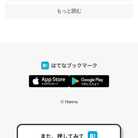
もっと読む
ちょうど同じ理由でEcho Show 8を設定中でした。Prime
とかSpotifyを支払う孝行もできる。一生で親と会える残
り時間を日数にすると1週間とかの人が多いそうだけど、
それを実質100倍以上に伸ばす効果があるはず……
─たまにLINEするくらいだった遠方の父67歳と僕。ITツール導入で
コミュニケーションが劇的に変化した｜tayorini by LIFULL介護
私も3年前ぐらいに祖母の家に設置した。ポケットWifiみ
© Hatena
たいなのでネット環境作ったけどAlexaしか使わないので
回線代ほとんどかからないですよ。参考：
https://toyoshi.hatenablog.com/entry/2019/05/15/1805
34