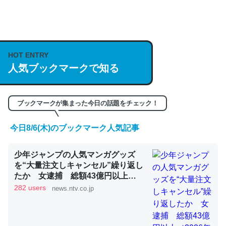
何気にChatGPTの仕組み、特に「トークン」について解
説してる記事が少ないので貴重な良記事。/続編来た
https://isobe324649.hatenablog.com/entry/2023/03/27
HOT ENTRY
/064121
人気ブックマークで知る
─GPTの仕組みと限界についての考察（１） - conceptualization
ブックマークが集まった今日の話題をチェック！
今日8/6(木)のブックマーク人気記事
これは良記事。32768トークンだと英語小説100ページ分
少年ジャンプの人気マンガグッズ
くらい。小説でいう「ずっと前の伏線」は回収されないけ
を“大量注文しキャンセル”繰り返し
ど、短期記憶というには多い分量。進化すればするほど分
たか 女逮捕 総額43億円以上
かりやすく強くなりそう
（2026年8月6日掲載）｜日テレ
282 users
news.ntv.co.jp
NEWS NNN
─GPTの仕組みと限界についての考察（１） - conceptualization