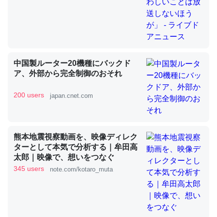
これを元に考えるとカルシウムを大量に使う脊椎動物と貝
類は苦労してるんだな…。腹足類だと殻を無くしてナメク
ジになったり努力してるし。
中国製ルーター20機種にバックド
─ニュース :: 【研究発表】昆虫学の大問題＝「昆虫はなぜ海にいな
ア、外部から完全制御のおそれ
いのか」に関する新仮説
200 users
japan.cnet.com
熊本地震視察動画を、映像ディレク
ウチもEchoを実家に置いて４年。でたまに覗いてる。ぼ
ターとして本気で分析する｜牟田高
ちぼちRingも置こうかと画策中。あと、Googleマップで
太郎｜映像で、想いをつなぐ
位置情報を共有してる。電池残量や充電中かが分かるので
345 users
note.com/kotaro_muta
これ見て生きてるなって分かる。
─たまにLINEするくらいだった遠方の父67歳と僕。ITツール導入で
コミュニケーションが劇的に変化した｜tayorini by LIFULL介護