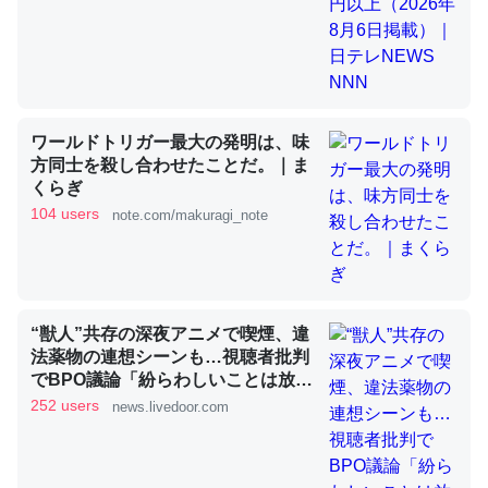
昆虫ってカルシウム少ないのか。知らんかった。調べたら
コオロギのカルシウム分はエビの600分の1程度。
─ニュース :: 【研究発表】昆虫学の大問題＝「昆虫はなぜ海にいな
ワールドトリガー最大の発明は、味
いのか」に関する新仮説
方同士を殺し合わせたことだ。｜ま
くらぎ
104 users
note.com/makuragi_note
論文では「淡水はカルシウムも酸素も不足してて両方に不
利だから両方が拮抗してるのでは」とあって面白い。海に
“獣人”共存の深夜アニメで喫煙、違
いる鋏角類（カブトガニ・ウミグモ）はカルシウムを使わ
法薬物の連想シーンも…視聴者批判
ずキチンを強化してる筈だが、酵素が違うのか？
でBPO議論「紛らわしいことは放送
しないほうが」 - ライブドアニュー
─ニュース :: 【研究発表】昆虫学の大問題＝「昆虫はなぜ海にいな
252 users
news.livedoor.com
いのか」に関する新仮説
ス