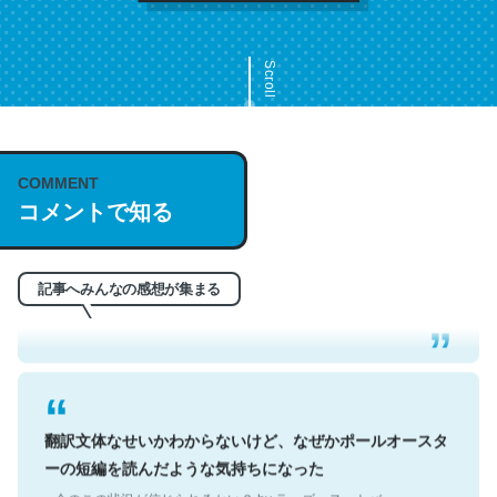
Scroll
COMMENT
これは名文。彼はとてもクレバーなんだろうなと凄く思
コメントで知る
う。英語少しでも読める人は原文もお勧め。自分はこの流
れ好き。Let’s Fucking Go. Then Covid hit. Shit.
記事へみんなの感想が集まる
─今のこの状況が信じられるかい？ by ラーズ・ヌートバー
翻訳文体なせいかわからないけど、なぜかポールオースタ
ーの短編を読んだような気持ちになった
─今のこの状況が信じられるかい？ by ラーズ・ヌートバー