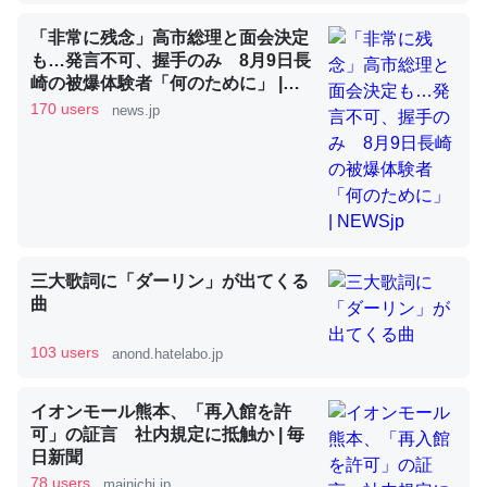
「非常に残念」高市総理と面会決定
も…発言不可、握手のみ 8月9日長
昆虫ってカルシウム少ないのか。知らんかった。調べたら
崎の被爆体験者「何のために」 |
NEWSjp
コオロギのカルシウム分はエビの600分の1程度。
170 users
news.jp
─ニュース :: 【研究発表】昆虫学の大問題＝「昆虫はなぜ海にいな
いのか」に関する新仮説
三大歌詞に「ダーリン」が出てくる
論文では「淡水はカルシウムも酸素も不足してて両方に不
曲
利だから両方が拮抗してるのでは」とあって面白い。海に
いる鋏角類（カブトガニ・ウミグモ）はカルシウムを使わ
103 users
anond.hatelabo.jp
ずキチンを強化してる筈だが、酵素が違うのか？
─ニュース :: 【研究発表】昆虫学の大問題＝「昆虫はなぜ海にいな
イオンモール熊本、「再入館を許
いのか」に関する新仮説
可」の証言 社内規定に抵触か | 毎
日新聞
78 users
mainichi.jp