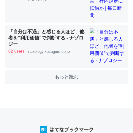
これを元に考えるとカルシウムを大量に使う脊椎動物と貝
類は苦労してるんだな…。腹足類だと殻を無くしてナメク
「自分は不遇」と感じる人ほど、他
ジになったり努力してるし。
者を“利用価値”で判断する - ナゾロ
─ニュース :: 【研究発表】昆虫学の大問題＝「昆虫はなぜ海にいな
ジー
いのか」に関する新仮説
82 users
nazology.kusuguru.co.jp
もっと読む
ウチもEchoを実家に置いて４年。でたまに覗いてる。ぼ
ちぼちRingも置こうかと画策中。あと、Googleマップで
位置情報を共有してる。電池残量や充電中かが分かるので
これ見て生きてるなって分かる。
─たまにLINEするくらいだった遠方の父67歳と僕。ITツール導入で
コミュニケーションが劇的に変化した｜tayorini by LIFULL介護