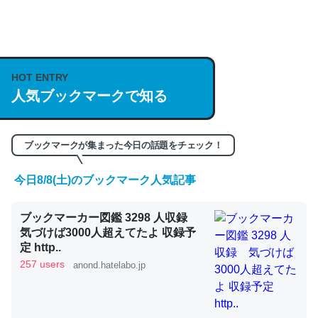
何気にChatGPTの仕組み、特に「トークン」について解
説してる記事が少ないので貴重な良記事。/続編来た
HOT ENTRY
https://isobe324649.hatenablog.com/entry/2023/03/27
人気ブックマークで知る
/064121
─GPTの仕組みと限界についての考察（１） - conceptualization
ブックマークが集まった今日の話題をチェック！
今日8/8(土)のブックマーク人気記事
これは良記事。32768トークンだと英語小説100ページ分
ブックマーカー図鑑 3298 人収録
くらい。小説でいう「ずっと前の伏線」は回収されないけ
気づけば3000人超えてたよ 収録予
ど、短期記憶というには多い分量。進化すればするほど分
定 http..
かりやすく強くなりそう
257 users
anond.hatelabo.jp
─GPTの仕組みと限界についての考察（１） - conceptualization