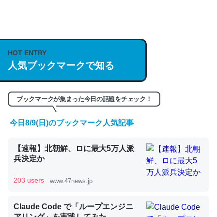
何気にChatGPTの仕組み、特に「トークン」について解
説してる記事が少ないので貴重な良記事。/続編来た
HOT ENTRY
https://isobe324649.hatenablog.com/entry/2023/03/27
人気ブックマークで知る
/064121
─GPTの仕組みと限界についての考察（１） - conceptualization
ブックマークが集まった今日の話題をチェック！
今日8/9(日)のブックマーク人気記事
これは良記事。32768トークンだと英語小説100ページ分
【速報】北朝鮮、ロに最大5万人派
くらい。小説でいう「ずっと前の伏線」は回収されないけ
兵決定か
ど、短期記憶というには多い分量。進化すればするほど分
かりやすく強くなりそう
203 users
www.47news.jp
─GPTの仕組みと限界についての考察（１） - conceptualization
Claude Code で「ループエンジニ
アリング」を実践してみた