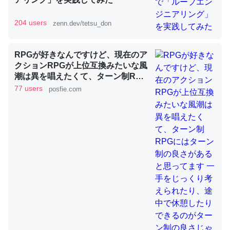
204 users
zenn.dev/tetsu_don
昆虫ってカルシウム少ないのか。知らんかった。調べたら
コオロギのカルシウム分はエビの600分の1程度。
RPGが好きなんですけど、現在のア
クションRPGが上位互換みたいな風
─ニュース :: 【研究発表】昆虫学の大問題＝「昆虫はなぜ海にいな
いのか」に関する新仮説
潮は異を唱えたくて、ターン制RPG
にはターン制の良さがあると思って
77 users
posfie.com
ます 一手をじっくり考えられたり、
途中で休憩したりできるのがターン
制の良さじゃないですか もっとター
ン制を煮詰めて欲しい→「既出だと
論文では「淡水はカルシウムも酸素も不足してて両方に不
思うがここはオクトパストラベラー
利だから両方が拮抗してるのでは」とあって面白い。海に
を推したい(´・ω・｀)」
いる鋏角類（カブトガニ・ウミグモ）はカルシウムを使わ
ずキチンを強化してる筈だが、酵素が違うのか？
─ニュース :: 【研究発表】昆虫学の大問題＝「昆虫はなぜ海にいな
いのか」に関する新仮説