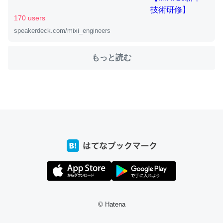
170 users
speakerdeck.com/mixi_engineers
ちょうど同じ理由でEcho Show 8を設定中でした。Prime
とかSpotifyを支払う孝行もできる。一生で親と会える残
もっと読む
り時間を日数にすると1週間とかの人が多いそうだけど、
それを実質100倍以上に伸ばす効果があるはず……
─たまにLINEするくらいだった遠方の父67歳と僕。ITツール導入で
コミュニケーションが劇的に変化した｜tayorini by LIFULL介護
私も3年前ぐらいに祖母の家に設置した。ポケットWifiみ
たいなのでネット環境作ったけどAlexaしか使わないので
回線代ほとんどかからないですよ。参考：
https://toyoshi.hatenablog.com/entry/2019/05/15/1805
© Hatena
34