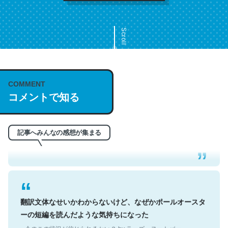
Scroll
COMMENT
これは名文。彼はとてもクレバーなんだろうなと凄く思
コメントで知る
う。英語少しでも読める人は原文もお勧め。自分はこの流
れ好き。Let’s Fucking Go. Then Covid hit. Shit.
─今のこの状況が信じられるかい？ by ラーズ・ヌートバー
記事へみんなの感想が集まる
翻訳文体なせいかわからないけど、なぜかポールオースタ
ーの短編を読んだような気持ちになった
─今のこの状況が信じられるかい？ by ラーズ・ヌートバー