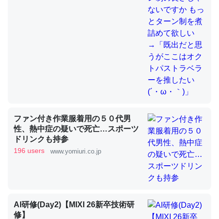
これを元に考えるとカルシウムを大量に使う脊椎動物と貝
類は苦労してるんだな…。腹足類だと殻を無くしてナメク
ジになったり努力してるし。
─ニュース :: 【研究発表】昆虫学の大問題＝「昆虫はなぜ海にいな
いのか」に関する新仮説
ファン付き作業服着用の５０代男
性、熱中症の疑いで死亡…スポーツ
ドリンクも持参
ウチもEchoを実家に置いて４年。でたまに覗いてる。ぼ
196 users
www.yomiuri.co.jp
ちぼちRingも置こうかと画策中。あと、Googleマップで
位置情報を共有してる。電池残量や充電中かが分かるので
これ見て生きてるなって分かる。
─たまにLINEするくらいだった遠方の父67歳と僕。ITツール導入で
コミュニケーションが劇的に変化した｜tayorini by LIFULL介護
AI研修(Day2)【MIXI 26新卒技術研
修】